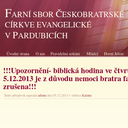
F
Č
ARNÍ SBOR
ESKOBRATRSKÉ
CÍRKVE EVANGELICKÉ
P
V
ARDUBICÍCH
Úvodní strana
O nás
Pravidelná setkání
Mládež
Horní Jelení
!!!Upozornění- biblická hodina ve čtvr
5.12.2013 je z důvodu nemoci bratra f
zrušena!!!
Tento příspěvek napsal/a
admin
dne 05.12.2013 v rubrice
Kázání
.