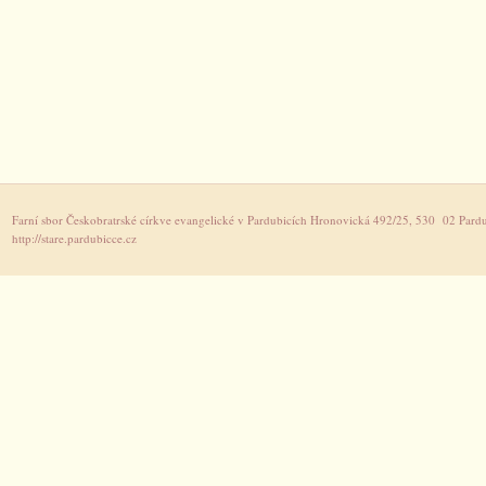
Farní sbor Českobratrské církve evangelické v Pardubicích Hronovická 492/25, 530 02 Pardu
http://stare.pardubicce.cz