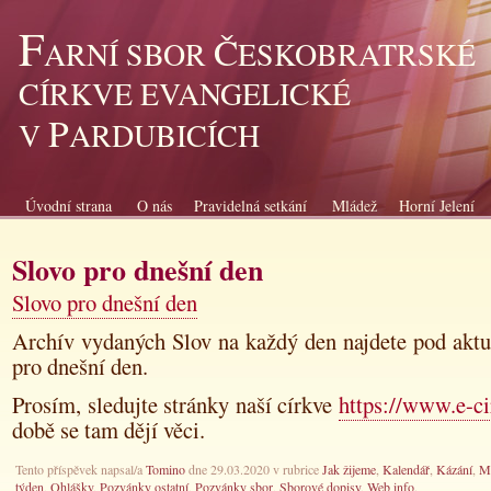
F
Č
ARNÍ SBOR
ESKOBRATRSKÉ
CÍRKVE EVANGELICKÉ
P
V
ARDUBICÍCH
Úvodní strana
O nás
Pravidelná setkání
Mládež
Horní Jelení
Slovo pro dnešní den
Slovo pro dnešní den
Archív vydaných Slov na každý den najdete pod akt
pro dnešní den.
Prosím, sledujte stránky naší církve
https://www.e-ci
době se tam dějí věci.
Tento příspěvek napsal/a
Tomino
dne 29.03.2020 v rubrice
Jak žijeme
,
Kalendář
,
Kázání
,
M
týden
,
Ohlášky
,
Pozvánky ostatní
,
Pozvánky sbor
,
Sborové dopisy
,
Web info
.