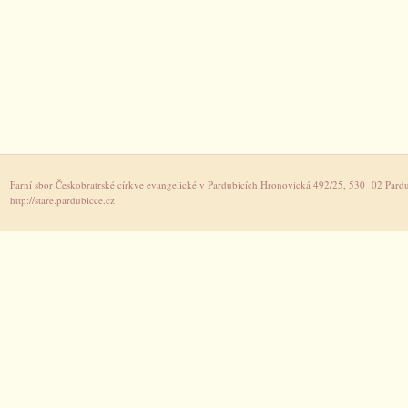
Farní sbor Českobratrské církve evangelické v Pardubicích Hronovická 492/25, 530 02 Pardu
http://stare.pardubicce.cz