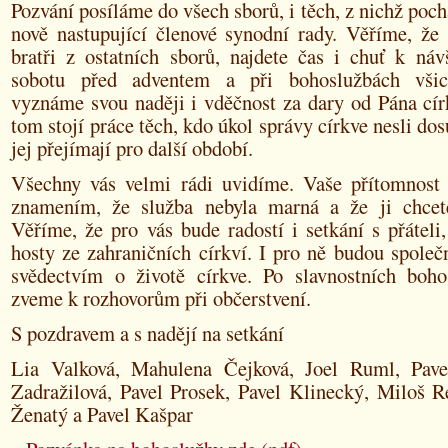
Pozvání posíláme do všech sborů, i těch, z nichž pochá
nově nastupující členové synodní rady. Věříme, že 
bratři z ostatních sborů, najdete čas i chuť k náv
sobotu před adventem a při bohoslužbách všic
vyznáme svou naději i vděčnost za dary od Pána cír
tom stojí práce těch, kdo úkol správy církve nesli dos
jej přejímají pro další období.
Všechny vás velmi rádi uvidíme. Vaše přítomnost
znamením, že služba nebyla marná a že ji chcet
Věříme, že pro vás bude radostí i setkání s přátel
hosty ze zahraničních církví. I pro ně budou spole
svědectvím o životě církve. Po slavnostních boh
zveme k rozhovorům při občerstvení.
S pozdravem a s nadějí na setkání
Lia Valková, Mahulena Čejková, Joel Ruml, Pave
Zadražilová, Pavel Prosek, Pavel Klinecký, Miloš R
Ženatý a Pavel Kašpar