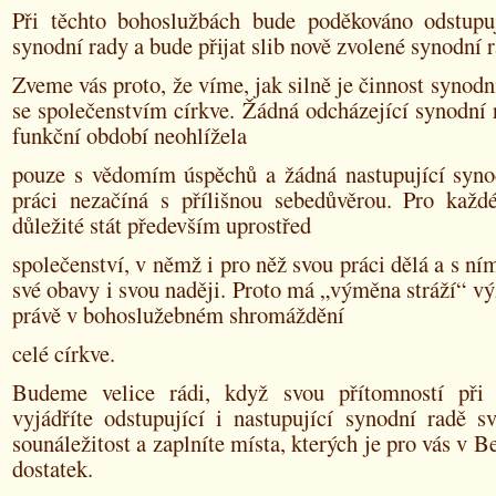
Při těchto bohoslužbách bude poděkováno odstup
synodní rady a bude přijat slib nově zvolené synodní r
Zveme vás proto, že víme, jak silně je činnost synodn
se společenstvím církve. Žádná odcházející synodní 
funkční období neohlížela
pouze s vědomím úspěchů a žádná nastupující syno
práci nezačíná s přílišnou sebedůvěrou. Pro každ
důležité stát především uprostřed
společenství, v němž i pro něž svou práci dělá a s ní
své obavy i svou naději. Proto má „výměna stráží“ 
právě v bohoslužebném shromáždění
celé církve.
Budeme velice rádi, když svou přítomností při 
vyjádříte odstupující i nastupující synodní radě s
sounáležitost a zaplníte místa, kterých je pro vás v B
dostatek.