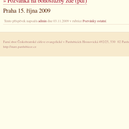
» Pozvánka na bohoslužby zde (pdf)
Praha 15. října 2009
Tento příspěvek napsal/a
admin
dne 03.11.2009 v rubrice
Pozvánky ostatní
.
Farní sbor Českobratrské církve evangelické v Pardubicích Hronovická 492/25, 530 02 Pardu
http://stare.pardubicce.cz