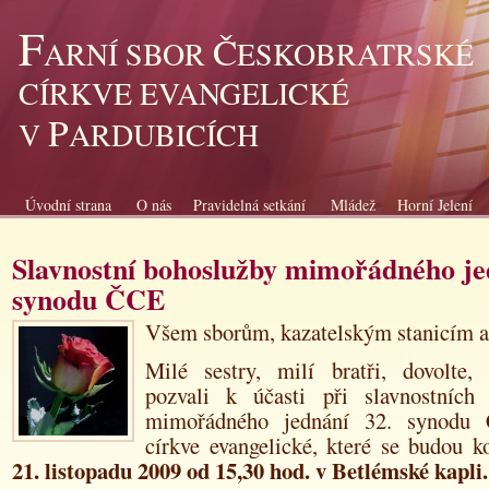
F
Č
ARNÍ SBOR
ESKOBRATRSKÉ
CÍRKVE EVANGELICKÉ
P
V
ARDUBICÍCH
Úvodní strana
O nás
Pravidelná setkání
Mládež
Horní Jelení
Slavnostní bohoslužby mimořádného je
synodu ČCE
Všem sborům, kazatelským stanicím a
Milé sestry, milí bratři, dovolte
pozvali k účasti při slavnostních
mimořádného jednání 32. synodu Č
církve evangelické, které se budou 
21. listopadu 2009 od 15,30 hod. v Betlémské kapli.