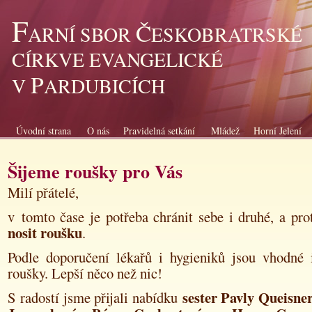
F
Č
ARNÍ SBOR
ESKOBRATRSKÉ
CÍRKVE EVANGELICKÉ
P
V
ARDUBICÍCH
Úvodní strana
O nás
Pravidelná setkání
Mládež
Horní Jelení
Šijeme roušky pro Vás
Milí přátelé,
v tomto čase je potřeba chránit sebe i druhé, a pr
nosit roušku
.
Podle doporučení lékařů i hygieniků jsou vhodné 
roušky. Lepší něco než nic!
sester Pavly Queisne
S radostí jsme přijali nabídku