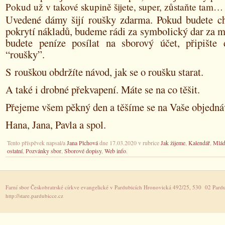
Pokud už v takové skupině šijete, super, zůstaňte tam…
Uvedené dámy šijí roušky zdarma. Pokud budete cht
pokrytí nákladů, budeme rádi za symbolický dar za m
budete peníze posílat na sborový účet, připišt
“roušky”.
S rouškou obdržíte návod, jak se o roušku starat.
A také i drobné překvapení. Máte se na co těšit.
Přejeme všem pěkný den a těšíme se na Vaše objedná
Hana, Jana, Pavla a spol.
Tento příspěvek napsal/a
Jana Plchová
dne 17.03.2020 v rubrice
Jak žijeme
,
Kalendář
,
Mlád
ostatní
,
Pozvánky sbor
,
Sborové dopisy
,
Web info
.
Farní sbor Českobratrské církve evangelické v Pardubicích Hronovická 492/25, 530 02 Pardu
http://stare.pardubicce.cz