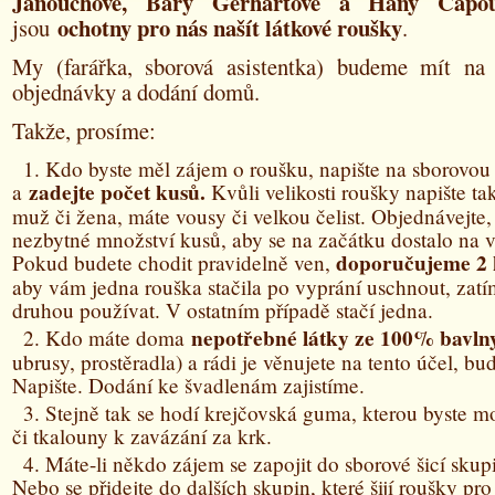
Janouchové, Báry Gerhartové a Hany Capou
ochotny pro nás našít látkové roušky
jsou
.
My (farářka, sborová asistentka) budeme mít na 
objednávky a dodání domů.
Takže, prosíme:
Kdo byste měl zájem o roušku, napište na sborovou
zadejte počet kusů.
a
Kvůli velikosti roušky napište tak
muž či žena, máte vousy či velkou čelist. Objednávejte,
nezbytné množství kusů, aby se na začátku dostalo na 
doporučujeme 2 
Pokud budete chodit pravidelně ven,
aby vám jedna rouška stačila po vyprání uschnout, zat
druhou používat. V ostatním případě stačí jedna.
nepotřebné látky ze 100% bavln
Kdo máte doma
ubrusy, prostěradla) a rádi je věnujete na tento účel, bu
Napište. Dodání ke švadlenám zajistíme.
Stejně tak se hodí krejčovská guma, kterou byste m
či tkalouny k zavázání za krk.
Máte-li někdo zájem se zapojit do sborové šicí skupi
Nebo se přidejte do dalších skupin, které šijí roušky pr