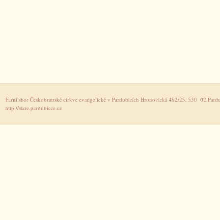
Farní sbor Českobratrské církve evangelické v Pardubicích Hronovická 492/25, 530 02 Pardu
http://stare.pardubicce.cz