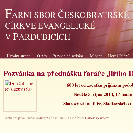
F
Č
ARNÍ SBOR
ESKOBRATRSKÉ
CÍRKVE EVANGELICKÉ
P
V
ARDUBICÍCH
Úvodní strana
O nás
Pravidelná setkání
Mládež
Horní Jelení
Pozvánka na přednášku faráře Jiřího D
600 let od začátku přijímání podo
Neděle 5. října 2014, 17 hodin
Sborový sál na faře, Sladkovského u
Tento příspěvek napsal/a
admin
dne 03.10.2014 v rubrice
Pozvánky ostatní
.