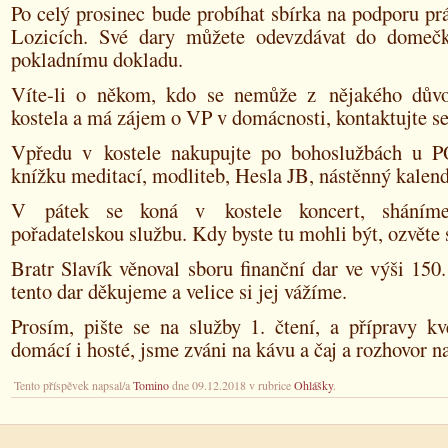
Po celý prosinec bude probíhat sbírka na podporu pr
Lozicích. Své dary můžete odevzdávat do domečk
pokladnímu dokladu.
Víte-li o někom, kdo se nemůže z nějakého důvo
kostela a má zájem o VP v domácnosti, kontaktujte se
Vpředu v kostele nakupujte po bohoslužbách u
knížku meditací, modliteb, Hesla JB, nástěnný kalend
V pátek se koná v kostele koncert, sháním
pořadatelskou službu. Kdy byste tu mohli být, ozvěte 
Bratr Slavík věnoval sboru finanční dar ve výši 150.
tento dar děkujeme a velice si jej vážíme.
Prosím, pište se na služby 1. čtení, a přípravy kv
domácí i hosté, jsme zváni na kávu a čaj a rozhovor na
Tento příspěvek napsal/a
Tomino
dne 09.12.2018 v rubrice
Ohlášky
.