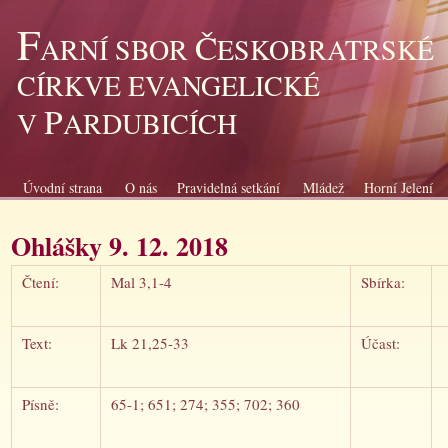
F
Č
ARNÍ SBOR
ESKOBRATRSKÉ
CÍRKVE EVANGELICKÉ
P
V
ARDUBICÍCH
Úvodní strana
O nás
Pravidelná setkání
Mládež
Horní Jelení
Ohlášky 9. 12. 2018
Čtení:
Mal 3,1-4
Sbírka:
Text:
Lk 21,25-33
Účast:
Písně:
65-1; 651; 274; 355; 702; 360