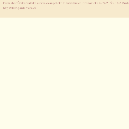
Farní sbor Českobratrské církve evangelické v Pardubicích Hronovická 492/25, 530 02 Pardu
http://stare.pardubicce.cz