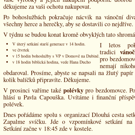
děkujeme za vaši ochotu nakupovat.
Po bohoslužbách pokračuje nácvik na vánoční div
všechny herce a herečky, aby se dostavili co nejdříve.
V týdnu se budou konat kromě obvyklých tato shromá
I letos po
V úterý setkání starší generace v 14 hodin.
ve čtvrtek
vánoč
tradici
v 15 hodin bohoslužby s VP v Domově na Dubině.
pro bezdomovce
v 18 hodin biblická hodina, vede Hana Ducho
nemají nikoh
obdaroval. Prosíme, abyste se napsali na žlutý papír
kolik balíčků připravíte. Děkujeme.
polévky
V prosinci vaříme také
pro bezdomovce. Po
hlásí u Pavla Capouška. Uvítáme i finanční příspě
polévek.
Dnes pořádáme spolu s organizací Dlouhá cesta set
Zapalme svíčku. Jde o vzpomínkové setkání na z
Setkání začne v 18:45 zde v kostele.