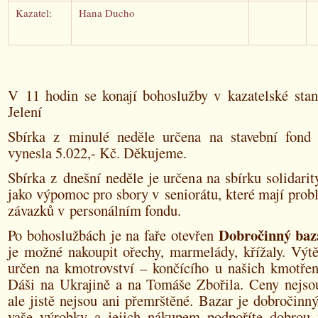
Kazatel:
Hana Ducho
V 11 hodin se konají bohoslužby v kazatelské sta
Jelení
Sbírka z minulé neděle určena na stavební fond
vynesla 5.022,- Kč. Děkujeme.
Sbírka z dnešní neděle je určena na sbírku solidarit
jako výpomoc pro sbory v seniorátu, které mají pro
závazků v personálním fondu.
Dobročinný baz
Po bohoslužbách je na faře otevřen
je možné nakoupit ořechy, marmelády, křížaly. Výtě
určen na kmotrovství – končícího u našich kmotř
Dáši na Ukrajině a na Tomáše Zbořila. Ceny nejso
ale jistě nejsou ani přemrštěné. Bazar je dobročinný-
vaše výrobky a jejich nákupem podpoříte dobrou