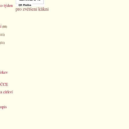
to týden
pro zvětšení klikni
í
(88)
115)
(51)
írkev
d ČCE
a církví
opis