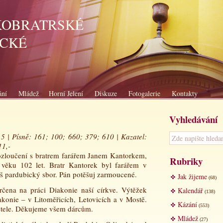
KOBRATRSKÉ
ICKÉ
ání
Mládež
Horní Jelení
Diskuze
Fotogalerie
Kontakty
Vyhledávání
,5 | Písně: 161; 100; 660; 379; 610 | Kazatel:
11,-
ozloučení s bratrem farářem Janem Kantorkem,
Rubriky
 věku 102 let. Bratr Kantorek byl farářem v
áš pardubický sbor. Pán potěšuj zarmoucené.
Jak žijeme
(68)
rčena na práci Diakonie naší církve. Výtěžek
Kalendář
(138)
akonie – v Litoměřicích, Letovicích a v Mostě.
Kázání
(553)
ostele. Děkujeme všem dárcům.
Mládež
(27)