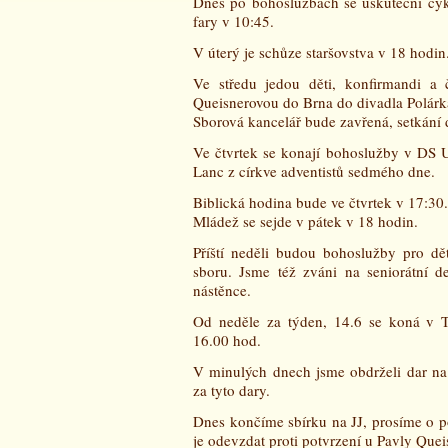
Dnes po bohoslužbách se uskuteční cykl
fary v 10:45.
V úterý je schůze staršovstva v 18 hodin
Ve středu jedou děti, konfirmandi a 
Queisnerovou do Brna do divadla Polárk
Sborová kancelář bude zavřená, setkání 
Ve čtvrtek se konají bohoslužby v DS U
Lanc z církve adventistů sedmého dne.
Biblická hodina bude ve čtvrtek v 17:30.
Mládež se sejde v pátek v 18 hodin.
Příští neděli budou bohoslužby pro d
sboru. Jsme též zváni na seniorátní 
nástěnce.
Od neděle za týden, 14.6 se koná v T
16.00 hod.
V minulých dnech jsme obdrželi dar n
za tyto dary.
Dnes končíme sbírku na JJ, prosíme o p
je odevzdat proti potvrzení u Pavly Que