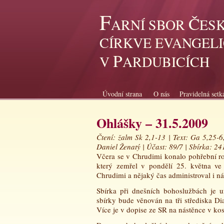
F
Č
ARNÍ SBOR
ES
CÍRKVE EVANGEL
P
V
ARDUBICÍCH
Úvodní strana
O nás
Pravidelná setk
Ohlášky – 31.5.2009
Čtení: žalm Sk 2,1-13 | Text: Ga 5,25-6
Daniel Ženatý | Účast: 89/7 | Sbírka: 24
Včera se v Chrudimi konalo pohřební r
který zemřel v pondělí 25. května ve
Chrudimi a nějaký čas administroval i n
Sbírka při dnešních bohoslužbách je u
sbírky bude věnován na tři střediska Di
Více je v dopise ze SR na nástěnce v k