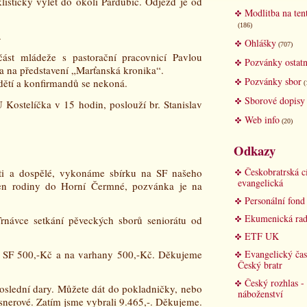
istický výlet do okolí Pardubic. Odjezd je od
Modlitba na ten
(186)
.
Ohlášky
(707)
část mládeže s pastorační pracovnicí Pavlou
Pozvánky ostatn
a na představení „Marťanská kronika“.
Pozvánky sbor
dětí a konfirmandů se nekoná.
(
Sborové dopisy
 Kostelíčka v 15 hodin, poslouží br. Stanislav
Web info
(20)
Odkazy
Českobratrská c
ěti a dospělé, vykonáme sbírku na SF našeho
evangelická
den rodiny do Horní Čermné, pozvánka je na
Personální fon
Ekumenická rad
rnávce setkání pěveckých sborů seniorátu od
ETF UK
a SF 500,-Kč a na varhany 500,-Kč. Děkujeme
Evangelický čas
Český bratr
Český rozhlas -
oslední dary. Můžete dát do pokladničky, nebo
náboženství
isnerové. Zatím jsme vybrali 9.465,-. Děkujeme.