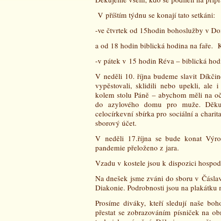
V příštím týdnu se konají tato setkáni:
-ve čtvrtek od 15hodin bohoslužby v Do
a od 18 hodin biblická hodina na faře. K 
-v pátek v 15 hodin Réva – biblická hod
V neděli 10. října budeme slavit Díkčin
vypěstovali, sklidili nebo upekli, ale 
kolem stolu Páně – abychom měli na o
do azylového domu pro muže. Děkuj
celocírkevní sbírka pro sociální a chari
sborový účet.
V neděli 17.října se bude konat Výro
pandemie přeloženo z jara.
Vzadu v kostele jsou k dispozici hospod
Na dnešek jsme zváni do sboru v Čáslav
Diakonie. Podrobnosti jsou na plakátku 
Prosíme diváky, kteří sledují naše bo
přestat se zobrazováním písniček na obr