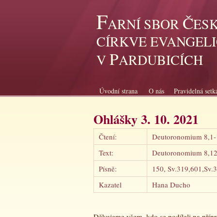
F
Č
ARNÍ SBOR
ES
CÍRKVE EVANGEL
P
V
ARDUBICÍCH
Úvodní strana
O nás
Pravidelná setk
Ohlášky 3. 10. 2021
Čtení:
Deutoronomium 8,1-
Text:
Deutoronomium 8,1
Písně:
150, Sv.319,601,Sv.
Kazatel
Hana Ducho
Děkujeme všem, kdo se podíleli na příp