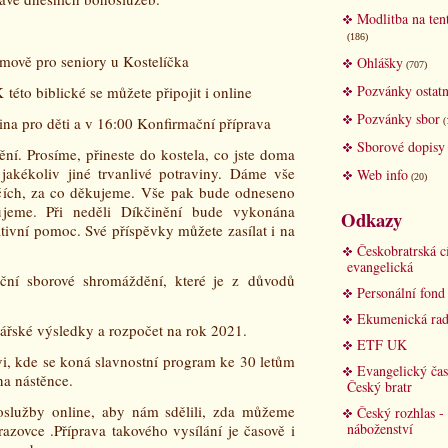
Modlitba na ten
(186)
mově pro seniory u Kostelíčka
Ohlášky
(707)
Pozvánky ostatn
této biblické se můžete připojit i online
Pozvánky sbor
ina pro děti a v 16:00 Konfirmační příprava
(
Sborové dopisy
ění. Prosíme, přineste do kostela, co jste doma
i jakékoliv jiné trvanlivé potraviny. Dáme vše
Web info
(20)
čích, za co děkujeme. Vše pak bude odneseno
eme. Při neděli Díkčinění bude vykonána
Odkazy
tativní pomoc. Své příspěvky můžete zasílat i na
Českobratrská c
evangelická
ční sborové shromáždění, které je z důvodů
Personální fon
Ekumenická rad
ářské výsledky a rozpočet na rok 2021.
ETF UK
i, kde se koná slavnostní program ke 30 letům
Evangelický čas
na nástěnce.
Český bratr
hoslužby online, aby nám sdělili, zda můžeme
Český rozhlas -
náboženství
azovce .Příprava takového vysílání je časově i