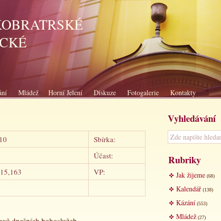
KOBRATRSKÉ
ICKÉ
ání
Mládež
Horní Jelení
Diskuze
Fotogalerie
Kontakty
Vyhledávání
10
Sbírka:
2
Účast:
Rubriky
315,163
VP:
Jak žijeme
(68)
Kalendář
(138)
Kázání
(553)
Mládež
(27)
ravě dnešních bohoslužeb.