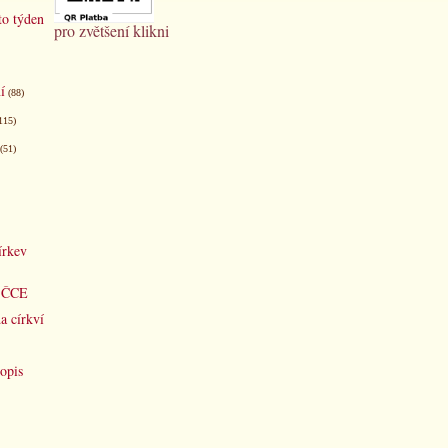
to týden
pro zvětšení klikni
í
(88)
115)
(51)
írkev
d ČCE
a církví
opis