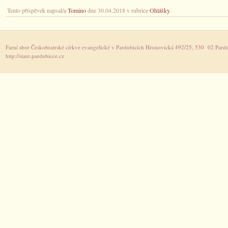
Tento příspěvek napsal/a
Tomino
dne 30.04.2018 v rubrice
Ohlášky
.
Farní sbor Českobratrské církve evangelické v Pardubicích Hronovická 492/25, 530 02 Pardu
http://stare.pardubicce.cz