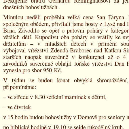
Děkujeme bratru Gerhardu Reininghausovi za jeh
dnešních bohoslužbách.
Minulou neděli proběhla velká cena San Faryna. 
společným obědem, přivítali jsme hosty z Lysé nad 
Brna. Závodilo se opět o putovní poháry v kategor
větších dětí. Kupodivu oba poháry se vrátily ke 
držitelům – v mladších dětech v přímém sou
vybojoval vítězství Zdenda Braborec nad Katkou S
starších naopak suverénně v konkurenci až o 4 
závodníků suverénně obhájil loňské vítězství Dan P
vynesla pro sbor 950 Kč.
V týdnu se budou konat obvyklá shromáždění
připomínáme:
– ve středu v 8.30 setkání maminek s dětmi,
– ve čtvrtek
v 15 hodin budou bohoslužby v Domově pro seniory 
po biblické hodině v 19.10 se sejde rukodělný kruh.