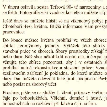
V únoru oslavila sestra Tefrová 90- té narozeniny a
se fotili. Fotografie visí vzadu v kostele a můžete si j
Ještě dnes se můžete hlásit se na víkendový pobyt p
Chotěboři 4÷6. května. Bližší informace Vám poskyt
pracovnice.
Do konce měsíce května probíhá ve všech sborec
sbírka Jeronýmovy jednoty. Výtěžek této sbírky
stavební práce ve sborech. Sbory prostředky získají
nebo daru. Náš sbor několikrát dostal dar, a čerpal 
věnujte této sbírce pozornost, aby i v ostatních 
probíhat nutné rekonstrukce a stavební práce. Vzad
zesilovacím zařízení je pokladna, do které můžete 
dary. Dar můžete odevzdat také proti podpisu u Pav
nebo poslat na sborový účet.
Prosíme, pište se na služby 1. čtení, přípravy květin 
čaje po bohoslužbách. Všichni, domácí i hosté, 
bohoslužbách na rozhovor při kávě a čaji na faru.