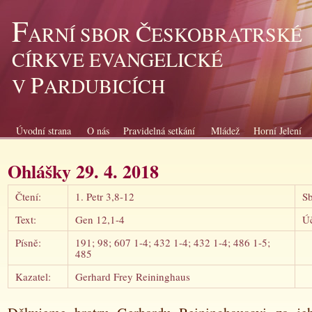
F
Č
ARNÍ SBOR
ESKOBRATRSKÉ
CÍRKVE EVANGELICKÉ
P
V
ARDUBICÍCH
Úvodní strana
O nás
Pravidelná setkání
Mládež
Horní Jelení
Ohlášky 29. 4. 2018
Čtení:
1. Petr 3,8-12
Sb
Text:
Gen 12,1-4
Úč
Písně:
191; 98; 607 1-4; 432 1-4; 432 1-4; 486 1-5;
485
Kazatel:
Gerhard Frey Reininghaus