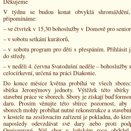
Děkujeme
V týdnu se budou konat obvyklá shromáždění
připomínáme:
– ve čtvrtek v 15,30 bohoslužby v Domově pro senio
– v sobotu setkání kurátorů,
– v sobotu program pro děti s přespáním. Přihlásit j
do středy.
– v neděli 4. června Svatodušní neděle – bohoslužby s
celocírkevní, určená na práci Diakonie.
Do konce měsíce května probíhá ve všech sborec
sbírka Jeronýmovy jednoty. Výtěžek této sbírky
stavební práce ve sborech. Sbory je získají buď formo
daru. Prosím věnujte této sbírce pozornost, aby 
sborech mohly probíhat nutné rekonstrukce a stavebn
v kostele na zesilovacím zařízení je pokladna, do kte
naposledy odevzdávat své dary nebo proti pod
Queisnerové. Náš sbor v loňském roce obdržel