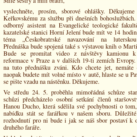
Milé sestry a milí bratři,
vyslechněte, prosím, sborové ohlášky. Děkujeme
Keřkovskému za službu při dnešních bohoslužbách
odborný asistent na Evangelické teologické fakul
kazatelské stanici Horní Jelení bude mít ve 14 hodi
téma „Českobratrské navazování na luterskou
Přednáška bude spojená také s výstavou knih o Mart
Bude se promítat video z návštěvy kamionu k
reformace v Praze a v dalších 19-ti zemích Evropy.
na tuto přednášku zváni. Kdo chcete jet, nemáte
naopak budete mít volné místo v autě, hlaste se u P
se pište vzadu na nástěnku. Děkujeme.
Ve středu 24. 5. proběhla mimořádná schůze star
schůzi předcházelo osobní setkání členů staršovst
Hanou Ducho, která sdělila své pochybnosti o tom,
nabídku stát se farářkou v našem sboru. Důleži
rozhodnutí pro ni bude i jak se náš sbor postaví k 
druhého faráře.