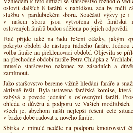
Vzhledem k této situaci se staršovstvo rozhodlo ve
oslovit dalších 8 farářů s nabídkou, zda by měli z
službu v pardubickém sboru. Součástí výzvy je i 
v našem sboru jsou vytvořena dvě farářská 
oslovených farářů budou sdělena po jejich odpovědi.
Poté přijde také na řadu řešení otázky, jakým 
pokryto období do nástupu řádného faráře. Jednou 
volba faráře na překlenovací období. Objevila se příle
na přechodné období faráře Petra Chlápka z Vrchlabí.
muselo staršovstvo nakonec ze zásadních a důvě
zamítnout.
Jako staršovstvo bereme vážně hledání faráře a snaž
aktivně řešit. Byla ustavena farářská komise, která
zabývá a povede jednání s oslovenými faráři. Pr
ohledu o důvěru a podporu ve Vašich modlitbách
všech je, abychom našli nejlepší řešení celé situa
v brzké době radovat z nového faráře.
Sbírka z minulé neděle na podporu kmotrovství č