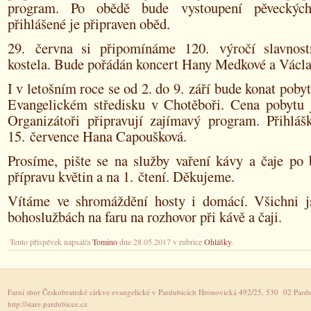
program. Po obědě bude vystoupení pěveckýc
přihlášené je připraven oběd.
29. června si připomínáme 120. výročí slavnost
kostela. Bude pořádán koncert Hany Medkové a Václa
I v letošním roce se od 2. do 9. září bude konat pobyt
Evangelickém středisku v Chotěboři. Cena pobytu
Organizátoři připravují zajímavý program. Přihláš
15. července Hana Capoušková.
Prosíme, pište se na služby vaření kávy a čaje po 
přípravu květin a na 1. čtení. Děkujeme.
Vítáme ve shromáždění hosty i domácí. Všichni 
bohoslužbách na faru na rozhovor při kávě a čaji.
Tento příspěvek napsal/a
Tomino
dne 28.05.2017 v rubrice
Ohlášky
.
Farní sbor Českobratrské církve evangelické v Pardubicích Hronovická 492/25, 530 02 Pardu
http://stare.pardubicce.cz