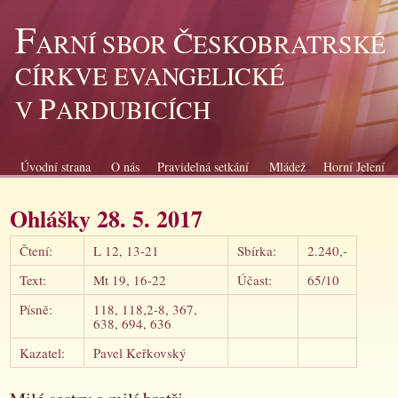
F
Č
ARNÍ SBOR
ESKOBRATRSKÉ
CÍRKVE EVANGELICKÉ
P
V
ARDUBICÍCH
Úvodní strana
O nás
Pravidelná setkání
Mládež
Horní Jelení
Ohlášky 28. 5. 2017
Čtení:
L 12, 13-21
Sbírka:
2.240,-
Text:
Mt 19, 16-22
Účast:
65/10
Písně:
118, 118,2-8, 367,
638, 694, 636
Kazatel:
Pavel Keřkovský