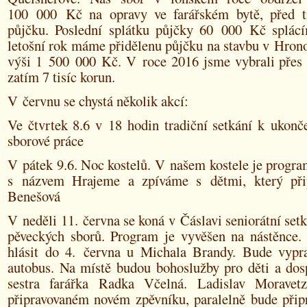
100 000 Kč na opravy ve farářském bytě, před t
půjčku. Poslední splátku půjčky 60 000 Kč splácí
letošní rok máme přidělenu půjčku na stavbu v Hrono
výši 1 500 000 Kč. V roce 2016 jsme vybrali přes 2
zatím 7 tisíc korun.
V červnu se chystá několik akcí:
Ve čtvrtek 8.6 v 18 hodin tradiční setkání k ukonč
sborové práce
V pátek 9.6. Noc kostelů. V našem kostele je progr
s názvem Hrajeme a zpíváme s dětmi, který při
Benešová
V neděli 11. června se koná v Čáslavi seniorátní setk
pěveckých sborů. Program je vyvěšen na nástěnce. 
hlásit do 4. června u Michala Brandy. Bude vypr
autobus. Na místě budou bohoslužby pro děti a dosp
sestra farářka Radka Včelná. Ladislav Moravet
připravovaném novém zpěvníku, paralelně bude připr