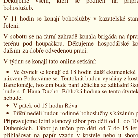
Děkujeme všem, kteří se podíleli na přípra
bohoslužeb.
V 11 hodin se konají bohoslužby v kazatelské sta
Jelení.
V sobotu se na farní zahradě konala brigáda na úpr
terénu pod houpačkou. Děkujeme hospodářské k
dalším za dobře odvedenou práci.
V týdnu se konají tato online setkání:
Ve čtvrtek se konají od 18 hodin další ekumenické
názvem Potkáváme se. Tentokrát budou vysílány z koste
Bartoloměje, hostem bude paní učitelka ze základní ško
bude s. f. Hana Ducho. Biblická hodina se tento čtvrte
nebude.
V pátek od 15 hodin Réva
Příští neděli budou rodinné bohoslužby s kázáním 
Připravujeme letní stanový tábor pro děti od 1. do 10
Dubenkách. Tábor je určen pro děti od 7 do 15 let
přihlašovat na papír vzadu v kostele nebo u sborov