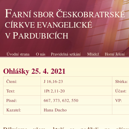
F
Č
ARNÍ SBOR
ESKOBRATRSKÉ
CÍRKVE EVANGELICKÉ
P
V
ARDUBICÍCH
Úvodní strana
O nás
Pravidelná setkání
Mládež
Horní Jelení
Ohlášky 25. 4. 2021
Čtení:
J 16,16-23
Sbírka
Text:
1Pt 2,11-20
Účast:
Písně:
667, 373, 632, 550
VP:
Kazatel:
Hana Ducho