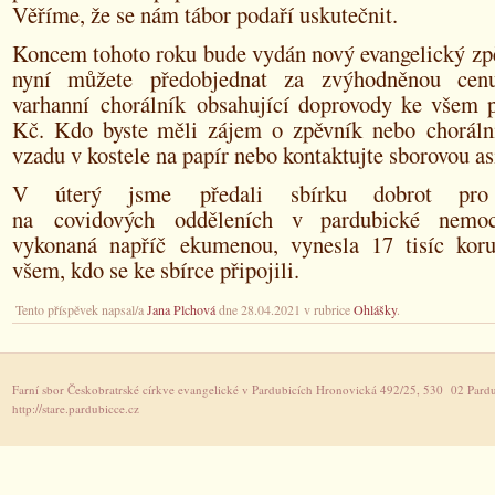
Věříme, že se nám tábor podaří uskutečnit.
Koncem tohoto roku bude vydán nový evangelický zpě
nyní můžete předobjednat za zvýhodněnou ce
varhanní chorálník obsahující doprovody ke všem 
Kč. Kdo byste měli zájem o zpěvník nebo chorální
vzadu v kostele na papír nebo kontaktujte sborovou a
V úterý jsme předali sbírku dobrot pro 
na covidových odděleních v pardubické nemocn
vykonaná napříč ekumenou, vynesla 17 tisíc kor
všem, kdo se ke sbírce připojili.
Tento příspěvek napsal/a
Jana Plchová
dne 28.04.2021 v rubrice
Ohlášky
.
Farní sbor Českobratrské církve evangelické v Pardubicích Hronovická 492/25, 530 02 Pardu
http://stare.pardubicce.cz