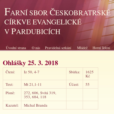
F
Č
ARNÍ SBOR
ESKOBRATRSKÉ
CÍRKVE EVANGELICKÉ
P
V
ARDUBICÍCH
Úvodní strana
O nás
Pravidelná setkání
Mládež
Horní Jelení
Ohlášky 25. 3. 2018
Čtení:
Iz 50, 4-7
Sbírka:
1625
Kč
Text:
Mt 21,1-11
Účast:
55
Písně:
272, 606, Svítá 319,
353, 684, 118
Kazatel:
Michal Branda