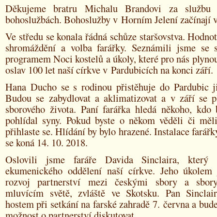
Děkujeme bratru Michalu Brandovi za službu 
bohoslužbách. Bohoslužby v Horním Jelení začínají v
Ve středu se konala řádná schůze staršovstva. Hodnot
shromáždění a volba farářky. Seznámili jsme se
programem Noci kostelů a úkoly, které pro nás plyno
oslav 100 let naší církve v Pardubicích na konci září.
Hana Ducho se s rodinou přistěhuje do Pardubic ji
Budou se zabydlovat a aklimatizovat a v září se p
sborového života. Paní farářka hledá někoho, kdo 
pohlídal syny. Pokud byste o někom věděli či měl
přihlaste se. Hlídání by bylo hrazené. Instalace fará
se koná 14. 10. 2018.
Oslovili jsme faráře Davida Sinclaira, který 
ekumenického oddělení naší církve. Jeho úkolem
rozvoj partnerství mezi českými sbory a sbor
mluvícím světě, zvláště ve Skotsku. Pan Sincla
hostem při setkání na farské zahradě 7. června a bu
možnost o partnerství diskutovat.