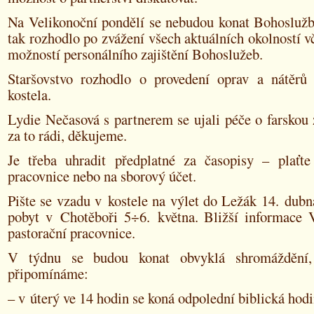
Na Velikonoční pondělí se nebudou konat Bohoslužby
tak rozhodlo po zvážení všech aktuálních okolností v
možností personálního zajištění Bohoslužeb.
Staršovstvo rozhodlo o provedení oprav a nátěrů
kostela.
Lydie Nečasová s partnerem se ujali péče o farskou
za to rádi, děkujeme.
Je třeba uhradit předplatné za časopisy – plaťte
pracovnice nebo na sborový účet.
Pište se vzadu v kostele na výlet do Ležák 14. dub
pobyt v Chotěboři 5÷6. května. Bližší informace
pastorační pracovnice.
V týdnu se budou konat obvyklá shromáždění
připomínáme:
– v úterý ve 14 hodin se koná odpolední biblická hod