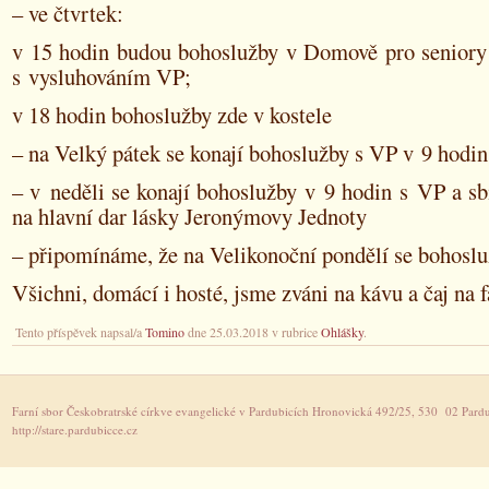
– ve čtvrtek:
v 15 hodin budou bohoslužby v Domově pro seniory
s vysluhováním VP;
v 18 hodin bohoslužby zde v kostele
– na Velký pátek se konají bohoslužby s VP v 9 hodin
– v neděli se konají bohoslužby v 9 hodin s VP a sb
na hlavní dar lásky Jeronýmovy Jednoty
– připomínáme, že na Velikonoční pondělí se bohoslu
Všichni, domácí i hosté, jsme zváni na kávu a čaj na f
Tento příspěvek napsal/a
Tomino
dne 25.03.2018 v rubrice
Ohlášky
.
Farní sbor Českobratrské církve evangelické v Pardubicích Hronovická 492/25, 530 02 Pardu
http://stare.pardubicce.cz