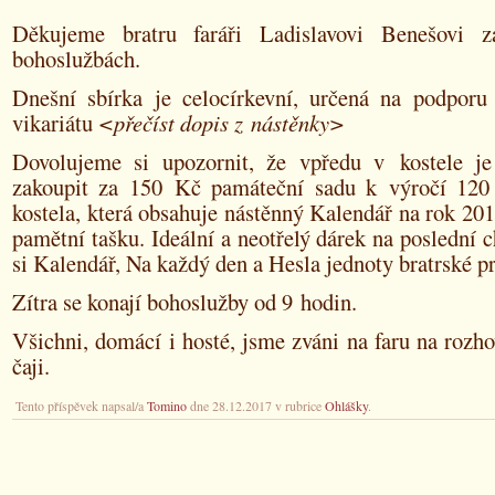
Děkujeme bratru faráři Ladislavovi Benešovi z
bohoslužbách.
Dnešní sbírka je celocírkevní, určená na podporu
vikariátu
<přečíst dopis z nástěnky>
Dovolujeme si upozornit, že vpředu v kostele j
zakoupit za 150 Kč památeční sadu k výročí 120 
kostela, která obsahuje nástěnný Kalendář na rok 20
pamětní tašku. Ideální a neotřelý dárek na poslední c
si Kalendář, Na každý den a Hesla jednoty bratrské p
Zítra se konají bohoslužby od 9 hodin.
Všichni, domácí i hosté, jsme zváni na faru na rozho
čaji.
Tento příspěvek napsal/a
Tomino
dne 28.12.2017 v rubrice
Ohlášky
.