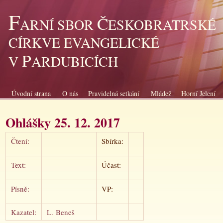
F
Č
ARNÍ SBOR
ESKOBRATRSKÉ
CÍRKVE EVANGELICKÉ
P
V
ARDUBICÍCH
Úvodní strana
O nás
Pravidelná setkání
Mládež
Horní Jelení
Ohlášky 25. 12. 2017
Čtení:
Sbírka:
Text:
Účast:
Písně:
VP:
Kazatel:
L. Beneš