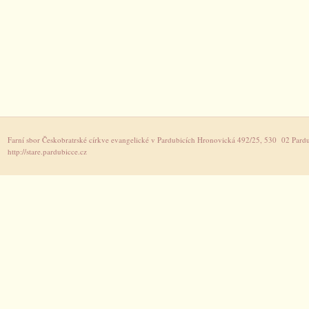
Farní sbor Českobratrské církve evangelické v Pardubicích Hronovická 492/25, 530 02 Pardu
http://stare.pardubicce.cz