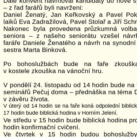
Dále konvent navrhoval kandidáty do nové s
– z řad farářů byli navrženi:
Daniel Ženatý, Jan Keřkovský a Pavel Pok
laiků Eva Zadražilová, Pavel Stolař a Jiří Sch
Nakonec byla provedena průzkumná volba
seniora – z našeho seniorátu vzešel návr
faráře Daniele Ženatého a návrh na synodní
sestra Marta Binková.
Po bohoslužbách bude na faře zkouš
v kostele zkouška na vánoční hru.
V pondělí 24. listopadu od 14 hodin bude na 
seminářů Pečuj doma – přednáška na téma 
v závěru života.
V úterý od 14 hodin se na faře koná odpolední biblic
17 hodin bude biblická hodina v Horním Jelení.
Ve středu v 15 hodin bude biblická hodina pro
hodin konfirmační cvičení.
Ve čtvrtek v 15 hodin budou bohosluž