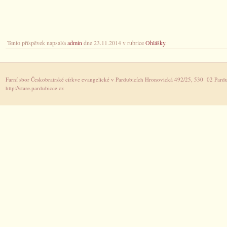
Tento příspěvek napsal/a
admin
dne 23.11.2014 v rubrice
Ohlášky
.
Farní sbor Českobratrské církve evangelické v Pardubicích Hronovická 492/25, 530 02 Pardu
http://stare.pardubicce.cz