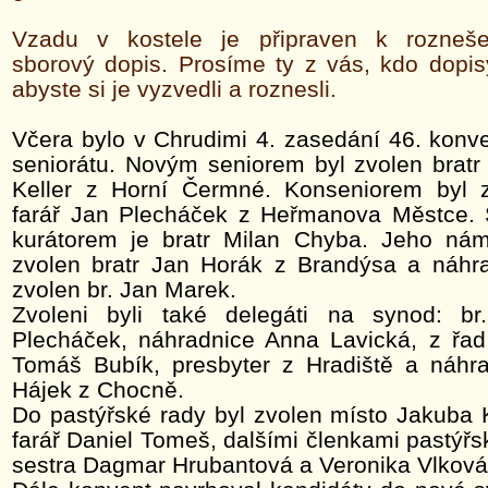
Vzadu v kostele je připraven k rozneše
sborový dopis. Prosíme ty z vás, kdo dopis
abyste si je vyzvedli a roznesli.
Včera bylo v Chrudimi 4. zasedání 46. konv
seniorátu. Novým seniorem byl zvolen bratr
Keller z Horní Čermné. Konseniorem byl z
farář Jan Plecháček z Heřmanova Městce. 
kurátorem je bratr Milan Chyba. Jeho ná
zvolen bratr Jan Horák z Brandýsa a náhr
zvolen br. Jan Marek.
Zvoleni byli také delegáti na synod: br
Plecháček, náhradnice Anna Lavická, z řad 
Tomáš Bubík, presbyter z Hradiště a náhr
Hájek z Chocně.
Do pastýřské rady byl zvolen místo Jakuba K
farář Daniel Tomeš, dalšími členkami pastýřs
sestra Dagmar Hrubantová a Veronika Vlková