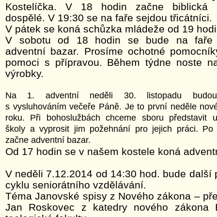
Kostelíčka. V 18 hodin začne biblická 
dospělé. V 19:30 se na faře sejdou třicátníci.
V pátek se koná schůzka mládeže od 19 hodi
V sobotu od 18 hodin se bude na faře p
adventní bazar. Prosíme ochotné pomocníky,
pomoci s přípravou. Během týdne noste na
výrobky.
Na 1. adventní neděli 30. listopadu budou
s vysluhováním večeře Páně. Je to první neděle nov
roku. Při bohoslužbách chceme sboru představit uč
školy a vyprosit jim požehnání pro jejich práci. P
začne adventní bazar.
Od 17 hodin se v našem kostele koná adventn
V neděli 7.12.2014 od 14:30 hod. bude další
cyklu seniorátního vzdělávání.
Téma Janovské spisy z Nového zákona – pře
Jan Roskovec z katedry nového zákona E