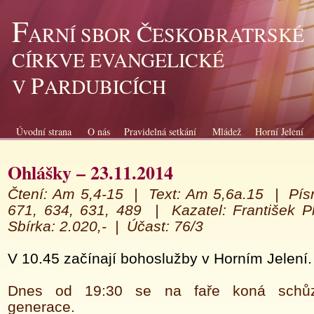
F
Č
ARNÍ SBOR
ESKOBRATRSKÉ
CÍRKVE EVANGELICKÉ
P
V
ARDUBICÍCH
Úvodní strana
O nás
Pravidelná setkání
Mládež
Horní Jelení
Ohlášky – 23.11.2014
Čtení: Am 5,4-15 |
Text: Am 5,6a.15 |
Pís
671, 634, 631, 489 |
K
azatel
:
František 
Sbírka: 2.020,- |
Účast: 76/3
V 10.45 začínají bohoslužby v Horním Jelení.
Dnes od 19:30 se na faře koná schůz
generace.