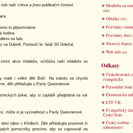
 tisk naší církve a jinou publikační činnost.
Modlitba na ten
(186)
race.
Ohlášky
(707)
Pozvánky ostatn
mimo to připomínáme:
á hodina.
Pozvánky sbor
(
dětmi na faře.
Sborové dopisy
na Dubině. Poslouží br. farář Jiří Doležal.
Web info
(20)
 zimní akce mládeže, schůzka naší mládeže se
Odkazy
Českobratrská c
ny malé i velké děti Boží. Na sobotu se chystá
evangelická
me, děti přihlašujte u Pavly Queisnerové.
Personální fon
Ekumenická rad
nických jisker, aby si zaplatili předplatné na rok
ETF UK
Evangelický čas
rkvi, může si je vyzvednout u Pavly Queisnerové.
Český bratr
Český rozhlas -
etní tábor v Křídlech. Děti přihlašujte písemně či
náboženství
jejich pomocníky prosíme, aby se zapisovali na