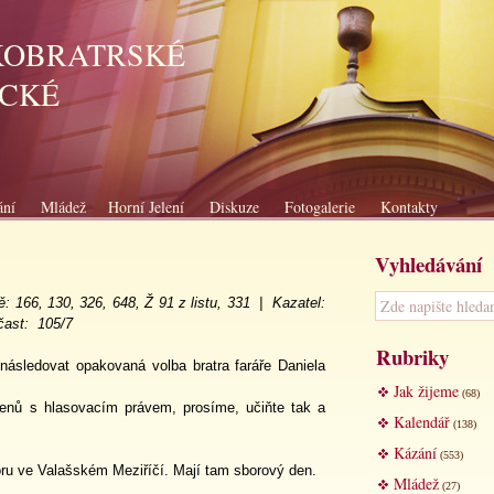
KOBRATRSKÉ
ICKÉ
ání
Mládež
Horní Jelení
Diskuze
Fotogalerie
Kontakty
Vyhledávání
ě
: 166, 130, 326, 648, Ž 91 z listu, 331 |
K
azatel
:
čast: 105/7
Rubriky
ásledovat opakovaná volba bratra faráře Daniela
Jak žijeme
(68)
enů s hlasovacím právem, prosíme, učiňte tak a
Kalendář
(138)
Kázání
(553)
boru ve Valašském Meziříčí. Mají tam sborový den.
Mládež
(27)