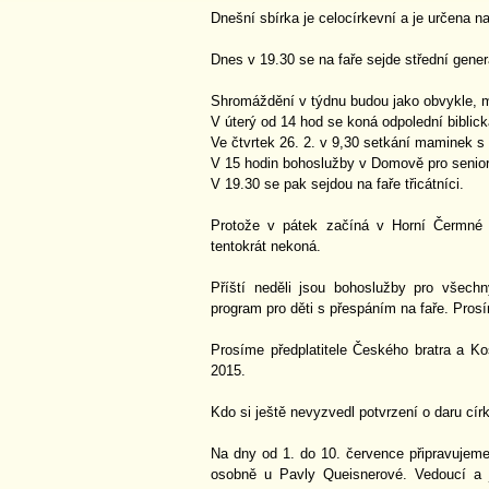
Dnešní sbírka je celocírkevní a je určena na
Dnes v 19.30 se na faře sejde střední gene
Shromáždění v týdnu budou jako obvykle, 
V úterý od 14 hod se koná odpolední biblick
Ve čtvrtek 26. 2. v 9,30 setkání maminek s 
V 15 hodin bohoslužby v Domově pro seniory 
V 19.30 se pak sejdou na faře třicátníci.
Protože v pátek začíná v Horní Čermné
tentokrát nekoná.
Příští neděli jsou bohoslužby pro všech
program pro děti s přespáním na faře. Prosí
Prosíme předplatitele Českého bratra a Kost
2015.
Kdo si ještě nevyzvedl potvrzení o daru cí
Na dny od 1. do 10. července připravujeme l
osobně u Pavly Queisnerové. Vedoucí a 