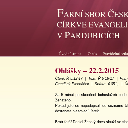
F
Č
ARNÍ SBOR
ES
CÍRKVE EVANGEL
P
V
ARDUBICÍCH
Úvodní strana
O nás
Pravidelná setk
Ohlášky – 22.2.2015
Čtení: Ř 5,12-17 | T
ext: Ř 5,16-17 |
Písn
František Plecháček |
Sbírka: 4.051,- |
Ú
Za 5 minut po skončení bohoslužeb bude n
Ženatého.
Pokud jste se nepodepsali do seznamu čl
dostanete hlasovací lístek.
Bratr farář Daniel Ženatý dnes slouží ve s