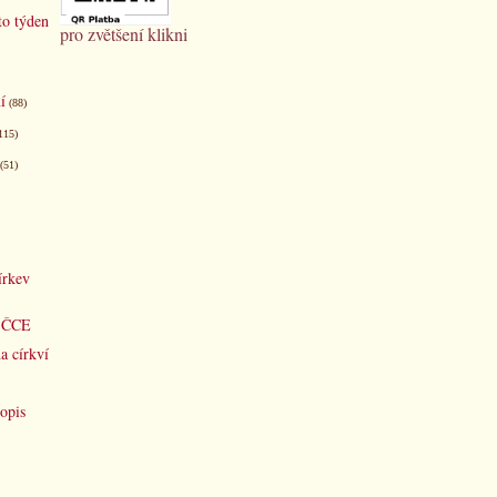
to týden
pro zvětšení klikni
í
(88)
115)
(51)
írkev
d ČCE
a církví
opis