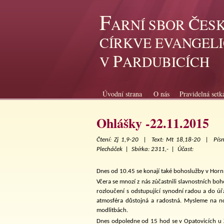
F
Č
ARNÍ SBOR
ES
CÍRKVE EVANGEL
P
V
ARDUBICÍCH
Úvodní strana
O nás
Pravidelná setk
Ohlášky -22.11.2015
Čtení: Zj 1,9-20 |
Text: Mt 18,18-20 |
Pís
Plecháček |
Sbírka: 2311,- |
Účast:
Dnes od 10.45 se konají také bohoslužby v Horní
Včera se mnozí z nás zúčastnili slavnostních boh
rozloučení s odstupující synodní radou a do ú
atmosféra důstojná a radostná. Mysleme na no
modlitbách.
Dnes odpoledne od 15 hod se v Opatovicích u Z