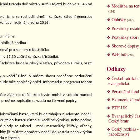
r Michal Branda dvě místa v autě. Odjezd bude ve 13.45 od
Modlitba na ten
(186)
kcí jsme se rozhodli dnešní schůzku střední generace
Ohlášky
(707)
 konat v neděli 24. ledna 2016.
Pozvánky ostatn
Pozvánky sbor
ipomínáme:
(
 biblická hodina.
Sborové dopisy
mově pro seniory u Kostelíčka.
Web info
(20)
í v 19.30 začíná schůzka třicátníků.
jí schůzce bude kurdský křesťan, původem z Iráku, bratr
Odkazy
by s večeří Páně. V našem sboru proběhne rozloučení
Českobratrská c
í bude také společný oběd. Informaci o programu tohoto
evangelická
Personální fon
 máte zájem o oběd, kdo byste mohli v sobotu pomoci
Ekumenická rad
 prosíme, zapisujte se vzadu na červené papíry.
ETF UK
obročinný bazar, který bude zahájen 2. adventní neděli.
Evangelický čas
Český bratr
darujte do bazaru různé rukodělné výrobky, nebo pečivo,
 plody ze zahrad – med, marmelády, křížaly, ořechy,
Český rozhlas -
bky již můžete donášet v neděli do kostela nebo v týdnu
náboženství
du v kostele