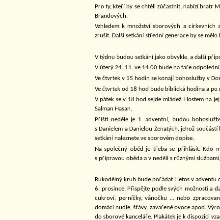
Pro ty, kteří by se chtěli zúčastnit, nabízí brat
Brandových.
Vzhledem k množství sborových a církevních a
zrušit. Další setkání střední generace by se mělo
V týdnu budou setkání jako obvykle, a další př
V úterý 24. 11. ve 14.00 bude na faře odpolední
Ve čtvrtek v 15 hodin se konají bohoslužby v Do
Ve čtvrtek od 18 hod bude biblická hodina a po n
V pátek se v 18 hod sejde mládež. Hostem na je
Salman Hasan.
Příští neděle je 1. adventní, budou bohosluž
s Danielem a Danielou Ženatých, jehož součást
setkání naleznete ve sborovém dopise.
Na společný oběd je třeba se přihlásit. Kdo
s přípravou oběda a v neděli s různými službami,
Rukodělný kruh bude pořádat i letos v adventu d
6. prosince. Přispějte podle svých možností a 
cukroví, perníčky, vánočku … nebo zpracované
domácí nudle, šťávy, zavařené ovoce apod. Výro
do sborové kanceláře. Plakátek je k dispozici vza