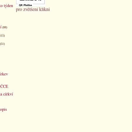
to týden
pro zvětšení klikni
í
(88)
115)
(51)
írkev
d ČCE
a církví
opis