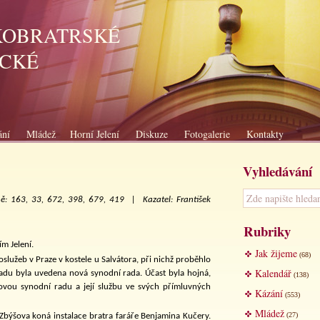
KOBRATRSKÉ
ICKÉ
ání
Mládež
Horní Jelení
Diskuze
Fotogalerie
Kontakty
Vyhledávání
ně: 163, 33, 672, 398, 679, 419 |
Kazatel: František
Rubriky
m Jelení.
Jak žijeme
(68)
oslužeb v Praze v kostele u Salvátora, při nichž proběhlo
Kalendář
řadu byla uvedena nová synodní rada. Účast byla hojná,
(138)
vou synodní radu a její službu ve svých přímluvných
Kázání
(553)
Mládež
(27)
býšova koná instalace bratra faráře Benjamina Kučery.