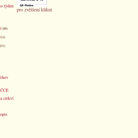
to týden
pro zvětšení klikni
í
(88)
115)
(51)
írkev
d ČCE
a církví
opis