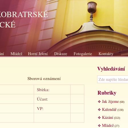
KOBRATRSKÉ
ICKÉ
ání
Mládež
Horní Jelení
Diskuze
Fotogalerie
Kontakty
Vyhledávání
rová oznámení
Sbírka:
Rubriky
Účast:
Jak žijeme
(68)
VP:
Kalendář
(138)
Kázání
(553)
Mládež
(27)