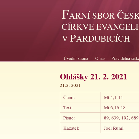
F
Č
ARNÍ SBOR
ES
CÍRKVE EVANGEL
P
V
ARDUBICÍCH
Úvodní strana
O nás
Pravidelná setk
Ohlášky 21. 2. 2021
21.2. 2021 Sbo
Čtení:
Mt 4,1-11
Text:
Mt 6,16-18
Písně:
89, 639, 192, 689
Kazatel:
Joel Ruml