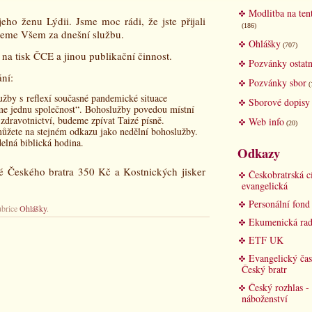
Modlitba na ten
eho ženu Lýdii. Jsme moc rádi, že jste přijali
(186)
kujeme Všem za dnešní službu.
Ohlášky
(707)
 na tisk ČCE a jinou publikační činnost.
Pozvánky ostatn
ní:
Pozvánky sbor
(
užby s reflexí současné pandemické situace
Sborové dopisy
e jednu společnost“. Bohoslužby povedou místní
e zdravotnictví, budeme zpívat Taizé písně.
Web info
(20)
ůžete na stejném odkazu jako nedělní bohoslužby.
elná biblická hodina.
Odkazy
é Českého bratra 350 Kč a Kostnických jisker
Českobratrská c
evangelická
Personální fon
ubrice
Ohlášky
.
Ekumenická rad
ETF UK
Evangelický čas
Český bratr
Český rozhlas -
náboženství