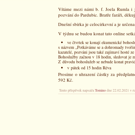
Vítáme mezi námi b. f. Joela Rumla i j
pozvání do Pardubic. Bratře faráři, dě
Dnešní sbírka je celocírkevní a je určena
V týdnu se budou konat tato online setká
ve čtvrtek se konají ekumenické bohosl
s názvem „Potkáváme se a dohromady tvořím
kazatelé, pozváni jsou také zajímaví hosté z
Bohoslužby začnou v 18 hodin, sledovat je m
Z důvodu bohoslužeb se nebude konat pravid
v pátek od 15 hodin Réva
Prosíme o uhrazení částky za předplatn
592 Kč.
Tento příspěvek napsal/a
Tomino
dne 22.02.2021 v r