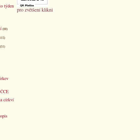
to týden
pro zvětšení klikni
í
(88)
115)
(51)
írkev
d ČCE
a církví
opis