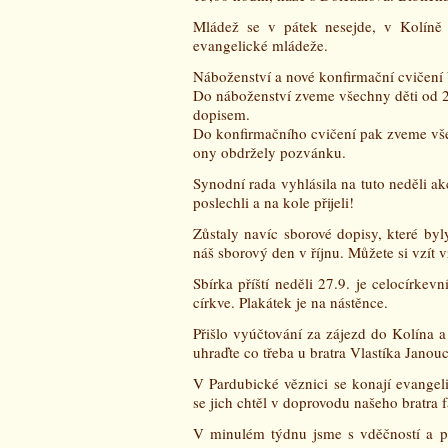
Mládež se v pátek nesejde, v Kolíně 
evangelické mládeže.
Náboženství a nové konfirmační cvičení 
Do náboženství zveme všechny děti od 2.
dopisem.
Do konfirmačního cvičení pak zveme vše
ony obdržely pozvánku.
Synodní rada vyhlásila na tuto neděli a
poslechli a na kole přijeli!
Zůstaly navíc sborové dopisy, které by
náš sborový den v říjnu. Můžete si vzít
Sbírka příští neděli 27.9. je celocírke
církve. Plakátek je na nástěnce.
Přišlo vyúčtování za zájezd do Kolína a 
uhraďte co třeba u bratra Vlastíka Janou
V Pardubické věznici se konají evange
se jich chtěl v doprovodu našeho bratra f
V minulém týdnu jsme s vděčností a p