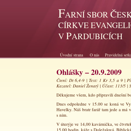
F
Č
ARNÍ SBOR
ES
CÍRKVE EVANGEL
P
V
ARDUBICÍCH
Úvodní strana
O nás
Pravidelná setk
Ohlášky – 20.9.2009
Čtení: Dt 6,4-9 | Text: 1 Kr 3,5 a 9 | 
Kazatel: Daniel Ženatý | Účast: 113/5 | 
Děkujeme všem, kdo připravili dnešní b
Dnes odpoledne v 15.00 se koná ve Vys
Havelky. Náš bratr farář tam jede a má v
s ním.
V úterýje ve 14,00 kavárnička, ve čtvr
15,00 hodin, káže s Doležalová. Biblick