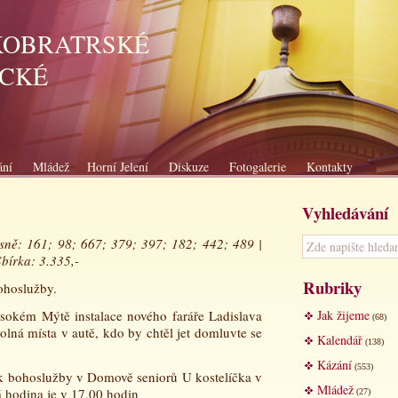
KOBRATRSKÉ
ICKÉ
ání
Mládež
Horní Jelení
Diskuze
Fotogalerie
Kontakty
Vyhledávání
Písně: 161; 98; 667; 379; 397; 182; 442; 489 |
Sbírka: 3.335,-
Rubriky
ohoslužby.
okém Mýtě instalace nového faráře Ladislava
Jak žijeme
(68)
olná místa v autě, kdo by chtěl jet domluvte se
Kalendář
(138)
Kázání
(553)
tek bohoslužby v Domově seniorů U kostelíčka v
Mládež
á hodina je v 17,00 hodin
(27)