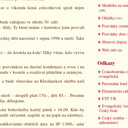
Modlitba na ten
se o víkendu koná celocírkevní sjezd nejen
(186)
Ohlášky
(707)
bude zahájeno ve středu 30. září.
Pozvánky ostatn
 třídy. Ty které máme v kartotéce jsme pozvali
Pozvánky sbor
(
chny děti narozené v srpnu 1996 a starší. Také
Sborové dopisy
Web info
(20)
kci – do kostela na kole! Díky všem, kdo výzvu
Odkazy
ly pozvánkou na dnešní konfirmaci a zvou i na
Českobratrská c
 vzadu v kostele a rozdávat přátelům a známým.
evangelická
vní a bude věnována na Křesťanskou službu naší
Personální fon
Ekumenická rad
okolí – dospělí platí 170,-, děti 85,- . Prosíme
ETF UK
cha, děkujeme.
Evangelický čas
lické bohoslužby každý pátek v 16.00. Kdo by
Český bratr
aráře zúčastnit, napište se na papír na nástěnce.
Český rozhlas -
náboženství
oděkováním obdrželi dary na SF 1.000,- adar