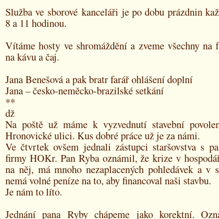
Služba ve sborové kanceláři je po dobu prázdnin ka
8 a 11 hodinou.
Vítáme hosty ve shromáždění a zveme všechny na f
na kávu a čaj.
Jana Benešová a pak bratr farář ohlášení doplní
Jana – česko-neměcko-brazilské setkání
**
dž
Na poště už máme k vyzvednutí stavební povolen
Hronovické ulici. Kus dobré práce už je za námi.
Ve čtvrtek ovšem jednali zástupci staršovstva s 
firmy HOKr. Pan Ryba oznámil, že krize v hospodářs
na něj, má mnoho nezaplacených pohledávek a v 
nemá volné peníze na to, aby financoval naši stavbu.
Je nám to líto.
Jednání pana Ryby chápeme jako korektní. Ozn