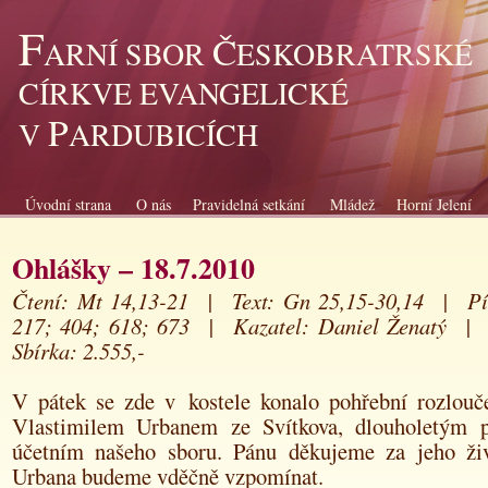
F
Č
ARNÍ SBOR
ESKOBRATRSKÉ
CÍRKVE EVANGELICKÉ
P
V
ARDUBICÍCH
Úvodní strana
O nás
Pravidelná setkání
Mládež
Horní Jelení
Ohlášky – 18.7.2010
Čtení: Mt 14,13-21 | Text: Gn 25,15-30,14 | Pí
217; 404; 618; 673 | Kazatel: Daniel Ženatý |
Sbírka: 2.555,-
V pátek se zde v kostele konalo pohřební rozlouč
Vlastimilem Urbanem ze Svítkova, dlouholetým p
účetním našeho sboru. Pánu děkujeme za jeho živ
Urbana budeme vděčně vzpomínat.