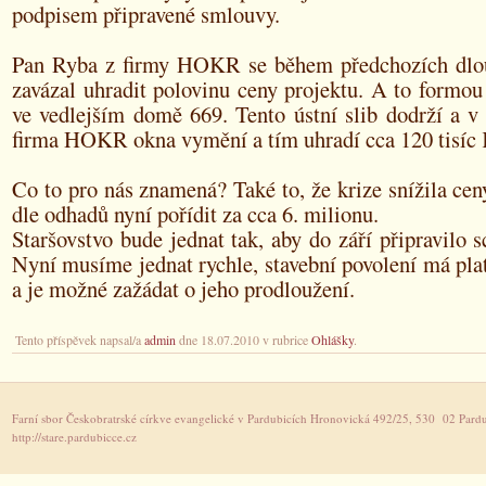
podpisem připravené smlouvy.
Pan Ryba z firmy HOKR se během předchozích dlo
zavázal uhradit polovinu ceny projektu. A to formo
ve vedlejším domě 669. Tento ústní slib dodrží a v
firma HOKR okna vymění a tím uhradí cca 120 tisíc 
Co to pro nás znamená? Také to, že krize snížila ceny
dle odhadů nyní pořídit za cca 6. milionu.
Staršovstvo bude jednat tak, aby do září připravilo sc
Nyní musíme jednat rychle, stavební povolení má pla
a je možné zažádat o jeho prodloužení.
Tento příspěvek napsal/a
admin
dne 18.07.2010 v rubrice
Ohlášky
.
Farní sbor Českobratrské církve evangelické v Pardubicích Hronovická 492/25, 530 02 Pardu
http://stare.pardubicce.cz