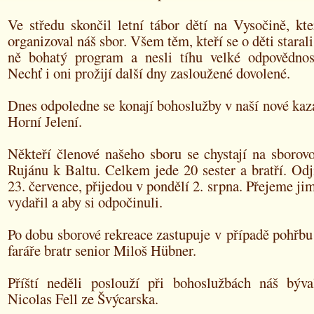
Ve středu skončil letní tábor dětí na Vysočině, kte
organizoval náš sbor. Všem těm, kteří se o děti starali
ně bohatý program a nesli tíhu velké odpovědnos
Nechť i oni prožijí další dny zasloužené dovolené.
Dnes odpoledne se konají bohoslužby v naší nové kaza
Horní Jelení.
Někteří členové našeho sboru se chystají na sborov
Rujánu k Baltu. Celkem jede 20 sester a bratří. Odj
23. července, přijedou v pondělí 2. srpna. Přejeme jim
vydařil a aby si odpočinuli.
Po dobu sborové rekreace zastupuje v případě pohřbu
faráře bratr senior Miloš Hübner.
Příští neděli poslouží při bohoslužbách náš býva
Nicolas Fell ze Švýcarska.