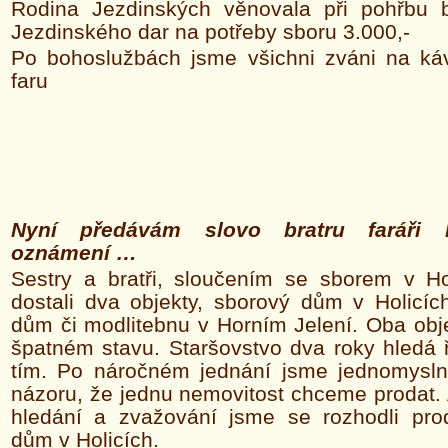
Rodina Jezdinských věnovala při pohřbu b
Jezdinského dar na potřeby sboru 3.000,-
Po bohoslužbách jsme všichni zváni na ká
faru
Nyní předávám slovo bratru faráři 
oznámení …
Sestry a bratři, sloučením se sborem v Ho
dostali dva objekty, sborový dům v Holicíc
dům či modlitebnu v Horním Jelení. Oba obj
špatném stavu. Staršovstvo dva roky hledá 
tím. Po náročném jednání jsme jednomysln
názoru, že jednu nemovitost chceme prodat.
hledání a zvažování jsme se rozhodli pro
dům v Holicích.