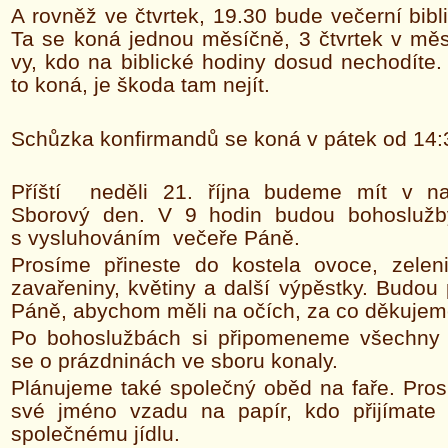
A rovněž ve čtvrtek, 19.30 bude večerní bibl
Ta se koná jednou měsíčně, 3 čtvrtek v měsíc
vy, kdo na biblické hodiny dosud nechodíte
to koná, je škoda tam nejít.
Schůzka konfirmandů se koná v pátek od 14:
Příští neděli 21. října budeme mít v n
Sborový den. V 9 hodin budou bohoslužb
s vysluhováním večeře Páně.
Prosíme přineste do kostela ovoce, zeleni
zavařeniny, květiny a další výpěstky. Budou
Páně, abychom měli na očích, za co děkujem
Po bohoslužbách si připomeneme všechny 
se o prázdninách ve sboru konaly.
Plánujeme také společný oběd na faře. Pros
své jméno vzadu na papír, kdo přijímate
společnému jídlu.