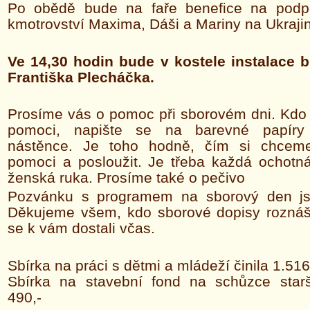
Po obědě bude na faře benefice na podp
kmotrovství Maxima, Dáši a Mariny na Ukraji
Ve 14,30 hodin bude v kostele instalace br
Františka Plecháčka.
Prosíme vás o pomoc při sborovém dni. Kdo 
pomoci, napište se na barevné papír
nástěnce. Je toho hodně, čím si chcem
pomoci a posloužit. Je třeba každá ochotn
ženská ruka. Prosíme také o pečivo
Pozvánku s programem na sborový den jst
Děkujeme všem, kdo sborové dopisy roznáše
se k vám dostali včas.
Sbírka na práci s dětmi a mládeží činila 1.516
Sbírka na stavební fond na schůzce star
490,-