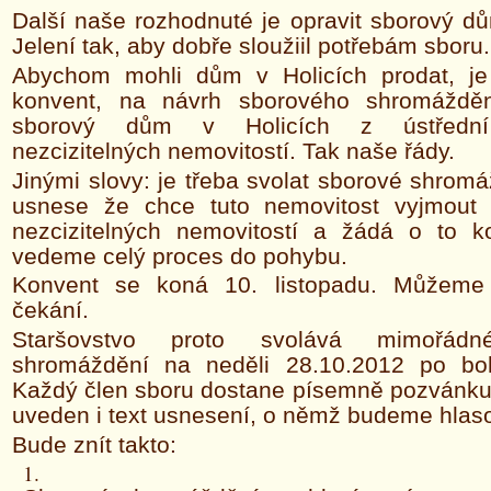
Další naše rozhodnuté je opravit sborový d
Jelení tak, aby dobře sloužiil potřebám sboru.
Abychom mohli dům v Holicích prodat, je
konvent, na návrh sborového shromážděn
sborový dům v Holicích z
ústřední
nezcizitelných nemovitostí. Tak naše řády.
Jinými slovy: je třeba svolat sborové shromá
usnese že chce tuto nemovitost vyjmout
nezcizitelných nemovitostí a žádá o to k
vedeme celý proces do pohybu.
Konvent se koná 10. listopadu. Můžeme 
čekání.
Staršovstvo proto svolává mimořádn
shromáždění na neděli 28.10.2012 po bo
Každý člen sboru dostane písemně pozvánku,
uveden i text usnesení, o němž budeme hlaso
Bude znít takto: