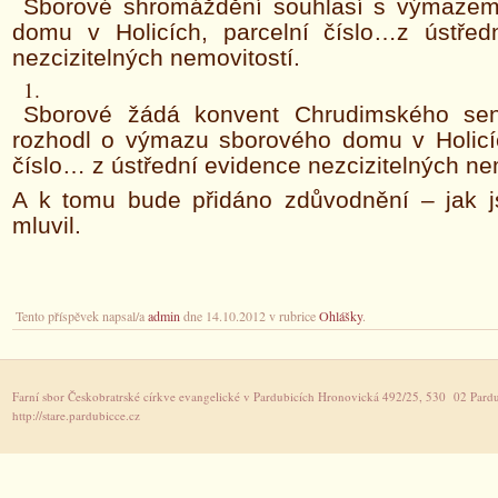
Sborové shromáždění souhlasí s výmaze
domu v Holicích, parcelní číslo…z ústřed
nezcizitelných nemovitostí.
Sborové žádá konvent Chrudimského sen
rozhodl o výmazu sborového domu v Holicíc
číslo… z ústřední evidence nezcizitelných ne
A k tomu bude přidáno zdůvodnění – jak
mluvil.
Tento příspěvek napsal/a
admin
dne 14.10.2012 v rubrice
Ohlášky
.
Farní sbor Českobratrské církve evangelické v Pardubicích Hronovická 492/25, 530 02 Pardu
http://stare.pardubicce.cz