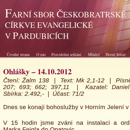
F
Č
ARNÍ SBOR
ESKOBRATRSKÉ
CÍRKVE EVANGELICKÉ
P
V
ARDUBICÍCH
Úvodní strana
O nás
Pravidelná setkání
Mládež
Horní Jelení
Ohlášky – 14.10.2012
Čtení
: Žalm 138 |
Text
: Mk 2,1-12 |
Písn
207; 693; 662; 397,11 |
K
azatel
: Danie
Sbírka
: 2.492,- |
Účast: 71/2
Dnes se konají bohoslužby v Horním Jelení v
V 15 hodin jsme zváni na instalaci a ordi
Marka Feigla do Opatovic.