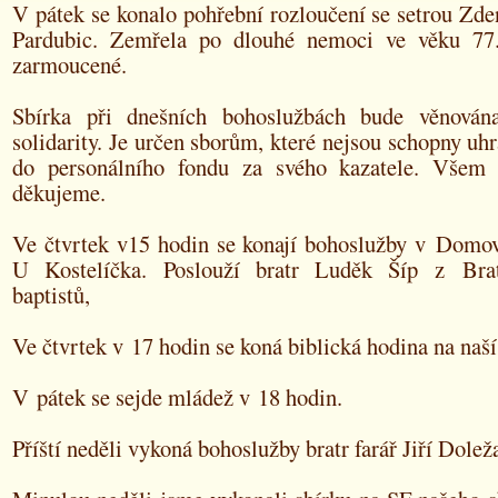
V pátek se konalo pohřební rozloučení se setrou Zd
Pardubic. Zemřela po dlouhé nemoci ve věku 77.
zarmoucené.
Sbírka při dnešních bohoslužbách bude věnována
solidarity. Je určen sborům, které nejsou schopny uhr
do personálního fondu za svého kazatele. Vše
děkujeme.
Ve čtvrtek v15 hodin se konají bohoslužby v Domov
U Kostelíčka. Poslouží bratr Luděk Šíp z Brat
baptistů,
Ve čtvrtek v 17 hodin se koná biblická hodina na naší 
V pátek se sejde mládež v 18 hodin.
Příští neděli vykoná bohoslužby bratr farář Jiří Doleža