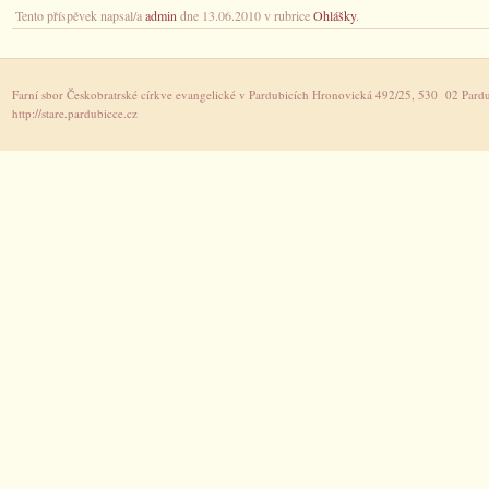
Tento příspěvek napsal/a
admin
dne 13.06.2010 v rubrice
Ohlášky
.
Farní sbor Českobratrské církve evangelické v Pardubicích Hronovická 492/25, 530 02 Pardu
http://stare.pardubicce.cz