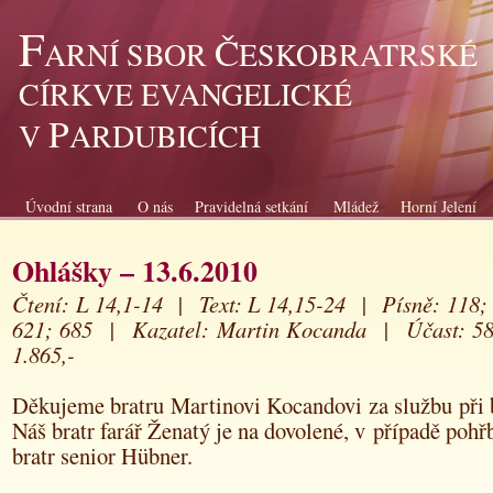
F
Č
ARNÍ SBOR
ESKOBRATRSKÉ
CÍRKVE EVANGELICKÉ
P
V
ARDUBICÍCH
Úvodní strana
O nás
Pravidelná setkání
Mládež
Horní Jelení
Ohlášky – 13.6.2010
Čtení: L 14,1-14 | Text: L 14,15-24 | Písně: 118; 
621; 685 | Kazatel: Martin Kocanda | Účast: 58
1.865,-
Děkujeme bratru Martinovi Kocandovi za službu při 
Náš bratr farář Ženatý je na dovolené, v případě pohřb
bratr senior Hübner.