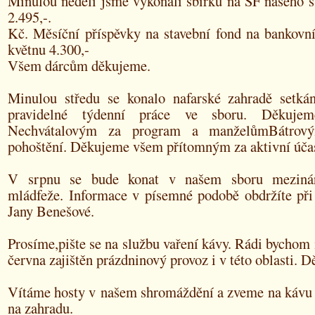
Minulou neděli jsme vykonali sbírku na SF našeho s
2.495,-.
Kč. Měsíční příspěvky na stavební fond na bankovní
květnu 4.300,-
Všem dárcům děkujeme.
Minulou středu se konalo nafarské zahradě setká
pravidelné týdenní práce ve sboru. Děkuje
Nechvátalovým za program a manželůmBátrový
pohoštění. Děkujeme všem přítomným za aktivní účas
V srpnu se bude konat v našem sboru mezinár
mládfeže. Informace v písemné podobě obdržíte při
Jany Benešové.
Prosíme,pište se na službu vaření kávy. Rádi bychom
června zajištěn prázdninový provoz i v této oblasti. 
Vítáme hosty v našem shromáždění a zveme na kávu a
na zahradu.