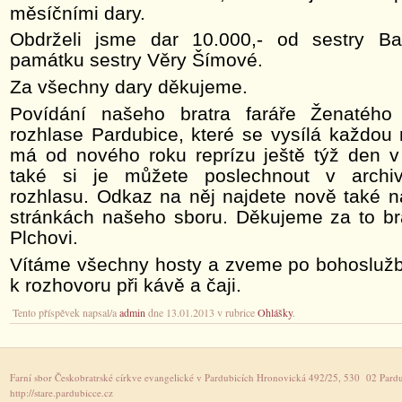
měsíčními dary.
Obdrželi jsme dar 10.000,- od sestry Ba
památku sestry Věry Šímové.
Za všechny dary děkujeme.
Povídání našeho bratra faráře Ženatéh
rozhlase Pardubice, které se vysílá každou 
má od nového roku reprízu ještě týž den v
také si je můžete poslechnout v archi
rozhlasu. Odkaz na něj najdete nově také 
stránkách našeho sboru. Děkujeme za to br
Plchovi.
Vítáme všechny hosty a zveme po bohoslužb
k rozhovoru při kávě a čaji.
Tento příspěvek napsal/a
admin
dne 13.01.2013 v rubrice
Ohlášky
.
Farní sbor Českobratrské církve evangelické v Pardubicích Hronovická 492/25, 530 02 Pardu
http://stare.pardubicce.cz