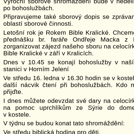
Výroční sborové shromáždění bude v neděli
po bohoslužbách.
Připravujeme také sborový dopis se zpráva
oblastí sborové činnosti.
Letošní rok je Rokem Bible Kralické. Chcem
přednášku br. faráře Ondřeje Macka z N
zorganizovat zájezd našeho sboru na celocír
Bible Kralické v září v Kralicích.
Dnes v 10.45 se konají bohoslužby v naší
stanici v Horním Jelení
Ve středu 16. ledna v 16.30 hodin se v koste
další nácvik čtení při bohoslužbách. Kdo 
přijďte.
I dnes můžete odevzdat své dary na celocír
na pomoc uprchlíkům ze Sýrie do dom
v kostele.
V týdnu se budou konat tato shromáždění:
Ve středu biblická hodina pro děti.