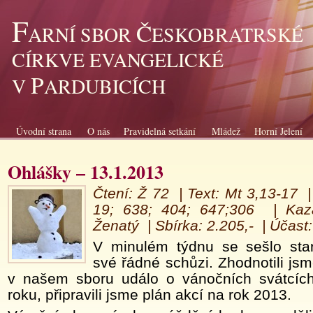
F
Č
ARNÍ SBOR
ESKOBRATRSKÉ
CÍRKVE EVANGELICKÉ
P
V
ARDUBICÍCH
Úvodní strana
O nás
Pravidelná setkání
Mládež
Horní Jelení
Ohlášky – 13.1.2013
Čtení
: Ž 72 |
Text
: Mt 3,13-17 
19; 638; 404; 647;306 |
K
az
Ženatý |
Sbírka: 2.205,- |
Ú
čast:
V minulém týdnu se sešlo sta
své řádné schůzi. Zhodnotili js
v našem sboru událo o vánočních svátcí
roku, připravili jsme plán akcí na rok 2013.