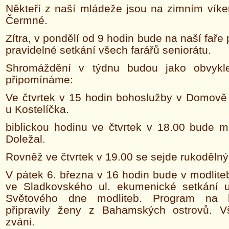
Někteří z naší mládeže jsou na zimním víke
Čermné.
Zítra, v pondělí od 9 hodin bude na naší faře 
pravidelné setkání všech farářů seniorátu.
Shromáždění v týdnu budou jako obvykl
připomínáme:
Ve čtvrtek v 15 hodin bohoslužby v Domově 
u Kostelíčka.
biblickou hodinu ve čtvrtek v 18.00 bude mít
Doležal.
Rovněž ve čtvrtek v 19.00 se sejde rukodělný
V pátek 6. března v 16 hodin bude v modlite
ve Sladkovského ul. ekumenické setkání u p
Světového dne modliteb. Program na l
připravily ženy z Bahamských ostrovů. V
zváni.