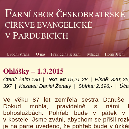
F
Č
ARNÍ SBOR
ESKOBRATRSKÉ
CÍRKVE EVANGELICKÉ
P
V
ARDUBICÍCH
Úvodní strana
O nás
Pravidelná setkání
Mládež
Horní Jelení
Ohlášky – 1.3.2015
Čtení: Žalm 130 |
Text: Mt 15,21-28 |
Písně: 320; 25
397 |
Kazatel: Daniel Ženatý |
Sbírka:
2.696,- |
Účas
Ve věku 87 let zemřela sestra Danuše 
Dokud mohla, pravidelně s námi b
bohoslužbách. Pohřeb bude v pátek v
v kostele. Jsme zváni, abychom se přišli rozlo
je na parte uvedeno, že pohřeb bude v úzk