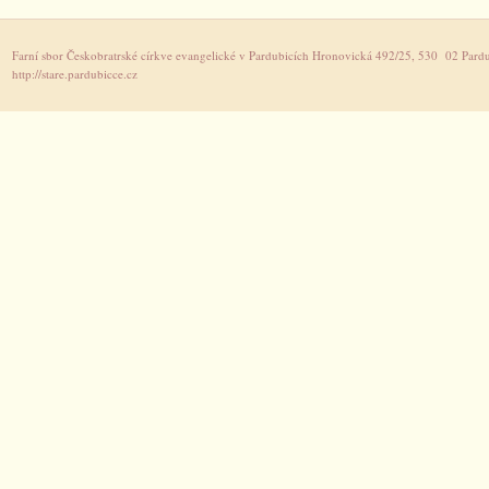
Farní sbor Českobratrské církve evangelické v Pardubicích Hronovická 492/25, 530 02 Pardu
http://stare.pardubicce.cz