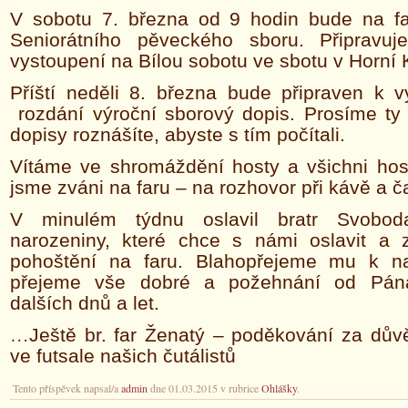
V sobotu 7. března od 9 hodin bude na f
Seniorátního pěveckého sboru. Připravu
vystoupení na Bílou sobotu ve sbotu v Horní 
Příští neděli 8. března bude připraven k v
rozdání výroční sborový dopis. Prosíme ty 
dopisy roznášíte, abyste s tím počítali.
Vítáme ve shromáždění hosty a všichni hos
jsme zváni na faru – na rozhovor při kávě a ča
V minulém týdnu oslavil bratr Svobo
narozeniny, které chce s námi oslavit a
pohoštění na faru. Blahopřejeme mu k n
přejeme vše dobré a požehnání od Pá
dalších dnů a let.
…
Ještě br. far Ženatý – poděkování za dův
ve futsale našich čutálistů
Tento příspěvek napsal/a
admin
dne 01.03.2015 v rubrice
Ohlášky
.