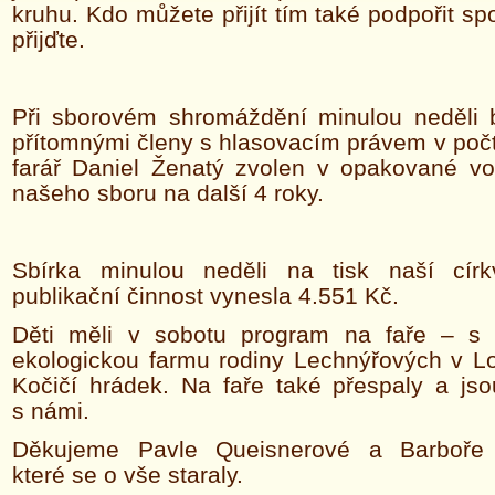
kruhu. Kdo můžete přijít tím také podpořit sp
přijďte.
Při sborovém shromáždění minulou neděli 
přítomnými členy s hlasovacím právem v počt
farář Daniel Ženatý zvolen v opakované vo
našeho sboru na další 4 roky.
Sbírka minulou neděli na tisk naší cír
publikační činnost vynesla 4.551 Kč.
Děti měli v sobotu program na faře – s
ekologickou farmu rodiny Lechnýřových v Lo
Kočičí hrádek. Na faře také přespaly a js
s námi.
Děkujeme Pavle Queisnerové a Barboře 
které se o vše staraly.