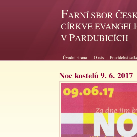
F
Č
ARNÍ SBOR
ES
CÍRKVE EVANGEL
P
V
ARDUBICÍCH
Úvodní strana
O nás
Pravidelná setk
Noc kostelů 9. 6. 2017