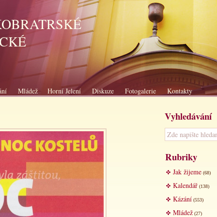
KOBRATRSKÉ
ICKÉ
ání
Mládež
Horní Jelení
Diskuze
Fotogalerie
Kontakty
Vyhledávání
Rubriky
Jak žijeme
(68)
Kalendář
(138)
Kázání
(553)
Mládež
(27)