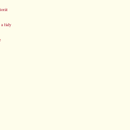
iorát
 a řády
e