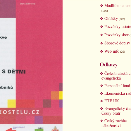
Modlitba na ten
(186)
Ohlášky
(707)
Pozvánky ostatn
Pozvánky sbor
(
Sborové dopisy
Web info
(20)
Odkazy
Českobratrská c
evangelická
Personální fon
Ekumenická rad
ETF UK
Evangelický čas
Český bratr
Český rozhlas -
náboženství