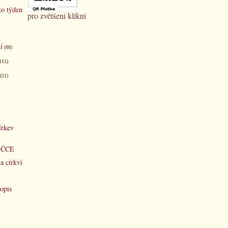
to týden
pro zvětšení klikni
í
(88)
115)
(51)
írkev
d ČCE
a církví
opis