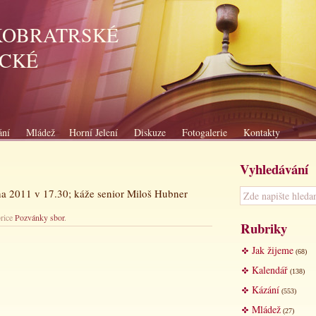
KOBRATRSKÉ
ICKÉ
ání
Mládež
Horní Jelení
Diskuze
Fotogalerie
Kontakty
Vyhledávání
vna 2011 v 17.30; káže senior Miloš Hubner
brice
Pozvánky sbor
.
Rubriky
Jak žijeme
(68)
Kalendář
(138)
Kázání
(553)
Mládež
(27)