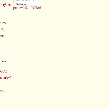
to týden
pro zvětšení klikni
í
(88)
115)
(51)
írkev
d ČCE
a církví
opis