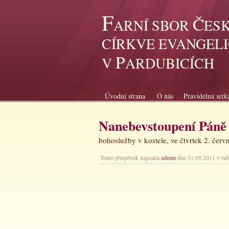
F
Č
ARNÍ SBOR
ES
CÍRKVE EVANGEL
P
V
ARDUBICÍCH
Úvodní strana
O nás
Pravidelná setk
Nanebevstoupení Páně
bohoslužby v kostele, ve čtvrtek 2. čer
Tento příspěvek napsal/a
admin
dne 31.05.2011 v ru