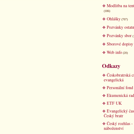
Modlitba na ten
(186)
Ohlášky
(707)
Pozvánky ostatn
Pozvánky sbor
(
Sborové dopisy
Web info
(20)
Odkazy
Českobratrská c
evangelická
Personální fon
Ekumenická rad
ETF UK
Evangelický čas
Český bratr
Český rozhlas -
náboženství