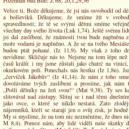
Požehnán buď Bůh! Ž 68; 20,1,29,36
Velice ti, Bože děkujeme, že jsi nás osvobodil od d
a bolševiků. Děkujeme, že smíme žít v svobod
spravedlnosti; že tě se svými dětmi smíme veřejn
všechny dny svého života (Luk 1,74). Ještě svému li
jsi dal zaslíbení, že známostí tvou bude naplněna 
moře vodami je naplněno. A že se na tvého Mesiáše,
budou ptát pohané. (Iz 11,9). My však z toho d
nevidíme. Skličuje nás to. Nejsme na tom lépe než 
časů králů: i my jsme zůstali jako chatrč na vinici
okurkovém poli. Ponechals nás hrstku (Iz 1,8n). Js
„červíček Jákobův“ (Iz 41,14). Je nám z toho smu
dovoláváme tvých zaslíbení a prosíme, jak nám t
„Pošli dělníky na žeň svou!“ (Mat 9,38). Ty ses kd
slitovával nad zástupy. Slituj se i nad těmi dnešní
jako ovce, o které se nikdo nestará. Zato zlodě
nájemníků, kteří se starají jen o svůj zisk, je hodně
My si myslíme, že na tom nic nezměníme, že dnes n
M 8,4). Pomoz nám, aby lidé viděli naše skutky do