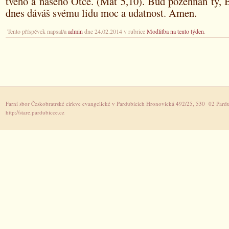
tvého a našeho Otce. (Mat 5,10). Buď požehnán ty, 
dnes dáváš svému lidu moc a udatnost. Amen.
Tento příspěvek napsal/a
admin
dne 24.02.2014 v rubrice
Modlitba na tento týden
.
Farní sbor Českobratrské církve evangelické v Pardubicích Hronovická 492/25, 530 02 Pardu
http://stare.pardubicce.cz