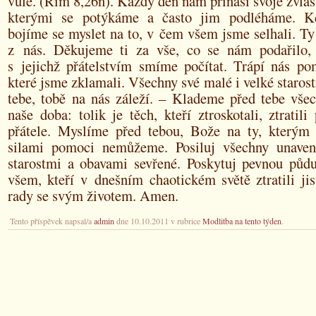
vůle. (Řím 8,26n). Každý den nám přináší svoje zvláštn
kterými se potýkáme a často jim podléháme. K
bojíme se myslet na to, v čem všem jsme selhali. T
z nás. Děkujeme ti za vše, co se nám podařilo,
s jejichž přátelstvím smíme počítat. Trápí nás pom
které jsme zklamali. Všechny své malé i velké staros
tebe, tobě na nás záleží. – Klademe před tebe všec
naše doba: tolik je těch, kteří ztroskotali, ztratili
přátele. Myslíme před tebou, Bože na ty, který
silami pomoci nemůžeme. Posiluj všechny unavené
starostmi a obavami sevřené. Poskytuj pevnou pů
všem, kteří v dnešním chaotickém světě ztratili jis
rady se svým životem. Amen.
Tento příspěvek napsal/a
admin
dne 10.10.2011 v rubrice
Modlitba na tento týden
.