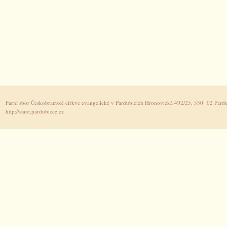
Farní sbor Českobratrské církve evangelické v Pardubicích Hronovická 492/25, 530 02 Pardu
http://stare.pardubicce.cz