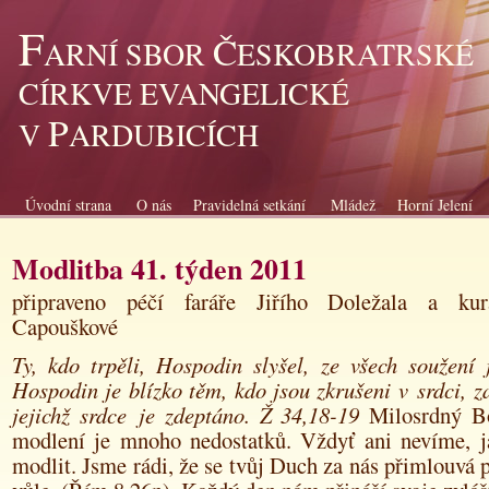
F
Č
ARNÍ SBOR
ESKOBRATRSKÉ
CÍRKVE EVANGELICKÉ
P
V
ARDUBICÍCH
Úvodní strana
O nás
Pravidelná setkání
Mládež
Horní Jelení
Modlitba 41. týden 2011
připraveno péčí faráře Jiřího Doležala a ku
Capouškové
Ty, kdo trpěli, Hospodin slyšel, ze všech soužení 
Hospodin je blízko těm, kdo jsou zkrušeni v srdci, za
jejichž srdce
je zdeptáno. Ž 34,18-19
Milosrdný B
modlení je mnoho nedostatků. Vždyť ani nevíme, j
modlit. Jsme rádi, že se tvůj Duch za nás přimlouvá p