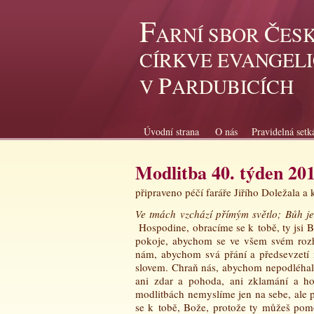
F
Č
ARNÍ SBOR
ES
CÍRKVE EVANGEL
P
V
ARDUBICÍCH
Úvodní strana
O nás
Pravidelná setk
Modlitba 40. týden 20
připraveno péčí faráře Jiřího Doležala 
Ve tmách vzchází přímým světlo; Bůh je 
Hospodine, obracíme se k tobě, ty jsi 
pokoje, abychom se ve všem svém rozho
nám, abychom svá přání a předsevzetí 
slovem. Chraň nás, abychom nepodléhali
ani zdar a pohoda, ani zklamání a ho
modlitbách nemyslíme jen na sebe, ale 
se k tobě, Bože, protože ty můžeš pomo