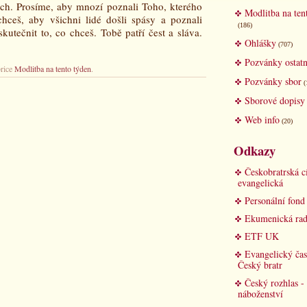
ách. Prosíme, aby mnozí poznali Toho, kterého
Modlitba na ten
chceš, aby všichni lidé došli spásy a poznali
(186)
kutečnit to, co chceš. Tobě patří čest a sláva.
Ohlášky
(707)
Pozvánky ostatn
brice
Modlitba na tento týden
.
Pozvánky sbor
(
Sborové dopisy
Web info
(20)
Odkazy
Českobratrská c
evangelická
Personální fon
Ekumenická rad
ETF UK
Evangelický čas
Český bratr
Český rozhlas -
náboženství