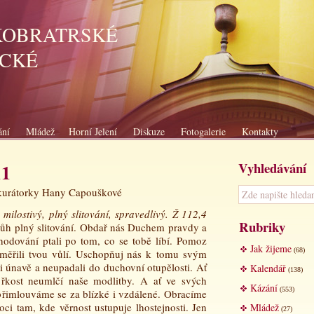
KOBRATRSKÉ
ICKÉ
ání
Mládež
Horní Jelení
Diskuze
Fotogalerie
Kontakty
Vyhledávání
11
a kurátorky Hany Capouškové
milostivý, plný slitování, spravedlivý. Ž 112,4
Rubriky
Bůh
plný slitování. Obdař nás Duchem pravdy a
dování ptali po tom, co se tobě líbí. Pomoz
Jak žijeme
(68)
měřili tvou vůlí. Uschopňuj nás k tomu svým
 únavě a neupadali do duchovní otupělosti. Ať
Kalendář
(138)
řkost neumlčí naše modlitby. A ať ve svých
Kázání
(553)
přimlouváme se za blízké i vzdálené. Obracíme
ci tam, kde věrnost ustupuje lhostejnosti. Jen
Mládež
(27)