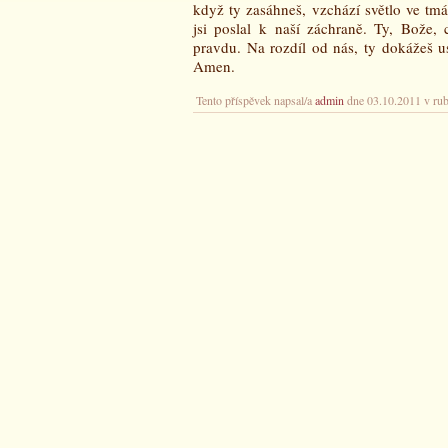
když ty zasáhneš, vzchází světlo ve tm
jsi poslal k naší záchraně. Ty, Bože, 
pravdu. Na rozdíl od nás, ty dokážeš us
Amen.
Tento příspěvek napsal/a
admin
dne 03.10.2011 v ru