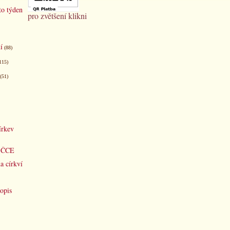
to týden
pro zvětšení klikni
í
(88)
115)
(51)
írkev
d ČCE
a církví
opis