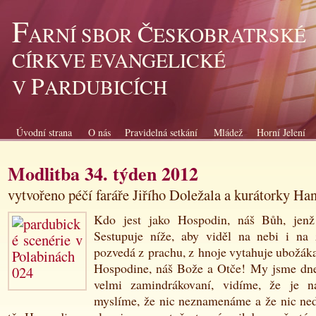
F
Č
ARNÍ SBOR
ESKOBRATRSKÉ
CÍRKVE EVANGELICKÉ
P
V
ARDUBICÍCH
Úvodní strana
O nás
Pravidelná setkání
Mládež
Horní Jelení
Modlitba 34. týden 2012
vytvořeno péčí faráře Jiřího Doležala a kurátorky H
Kdo jest jako Hospodin, náš Bůh, jenž
Sestupuje níže, aby viděl na nebi i na
pozvedá z prachu, z hnoje
vytahuje ubožáka
Hospodine, náš Bože a Otče! My jsme dne
velmi zamindrákovaní, vidíme, že je n
myslíme, že nic neznamenáme a že nic ne