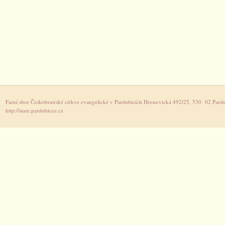
Farní sbor Českobratrské církve evangelické v Pardubicích Hronovická 492/25, 530 02 Pardu
http://stare.pardubicce.cz