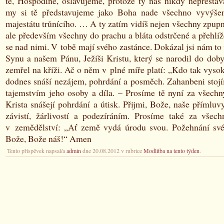
tě, Hospodine, oslavujeme, protože ty nás nikdy nepřestáv
my si tě představujeme jako Boha nade všechno vyvýše
majestátu trůnícího. … A ty zatím vidíš nejen všechny zpupn
ale především všechny do prachu a bláta odstrčené a přehlíž
se nad nimi. V tobě mají svého zastánce. Dokázal jsi nám t
Synu a našem Pánu, Ježíši Kristu, který se narodil do doby
zemřel na kříži. Ač o něm v plné míře platí: „Kdo tak vysok
dodnes snáší nezájem, pohrdání a posměch. Zahanbeni stoj
tajemstvím jeho osoby a díla. – Prosíme tě nyní za všechn
Krista snášejí pohrdání a útisk. Přijmi, Bože, naše přímluvy
závistí, žárlivostí a podezíráním. Prosíme také za všech
v zemědělství: „Ať země vydá úrodu svou. Požehnání své
Bože, Bože náš!“ Amen
Tento příspěvek napsal/a
admin
dne 20.08.2012 v rubrice
Modlitba na tento týden
.