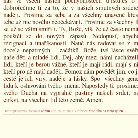
nás ve všech našich pochybnostech ujišťuješ o 
dobrořečíme ti za to, že v našich smutných srdcíc
naději. Prosíme za sebe a za všechny unavené křesť
tebe už nic nového neočekávají. Prosíme za všechny lh
se už se vším smířili. Ty, Bože, víš, že už často ne
pouštět se do nových zápasů. Nedopusť, abych
rezignaci a unaříkanosti. Nauč nás radovat se z m
docela nepatrných – začátků. Bože, tvé lásce svěř
naše děti a mladé lidi. Dej, aby mezi námi nacházeli
lidi, kteří je berou vážně, kteří je mají rádi, mají s n
kteří pro ně mají naději. Pomoz nám povědět jim, co
cestě jejich víry, naděje a lásky. Spoj všechny gen
lidu k oslavování tvého jména. Naposledy tě prosíme
svého Ducha na vyprahlé pustiny našich srdcí, n
církví, na všechen lid této země. Amen.
Tento příspěvek napsal/a
admin
dne 26.06.2011 v rubrice
Modlitba na tento týden
.