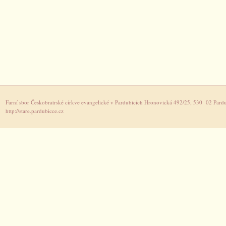
Farní sbor Českobratrské církve evangelické v Pardubicích Hronovická 492/25, 530 02 Pardu
http://stare.pardubicce.cz