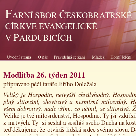
F
Č
ARNÍ SBOR
ESKOBRATRSKÉ
CÍRKVE EVANGELICKÉ
P
V
ARDUBICÍCH
Úvodní strana
O nás
Pravidelná setkání
Mládež
Horní Jelení
Modlitba 26. týden 2011
připraveno péčí faráře Jiřího Doležala
Veliký je Hospodin, nejvyšší chvályhodný. Hospodin
plný slitování, shovívavý a nesmírně milosrdný. H
všem dobrotivý, nade vším., co učinil, se slitovává. 
Veliké je tvé milosrdenství, Hospodine. Ty jsi vzkřísi
z mrtvých. Ty jsi seslal a sesíláš svého Ducha na kost
teď děkujeme, že
otvíráš lidská srdce svému slovu. D