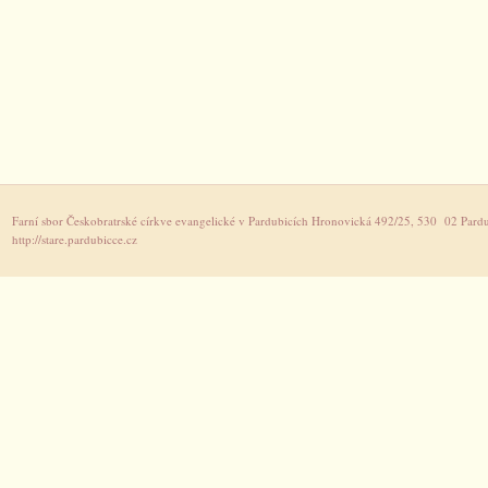
Farní sbor Českobratrské církve evangelické v Pardubicích Hronovická 492/25, 530 02 Pardu
http://stare.pardubicce.cz