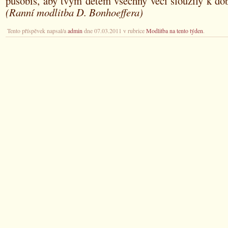
působíš, aby tvým dětem všechny věci sloužily k d
(Ranní modlitba D. Bonhoeffera)
Tento příspěvek napsal/a
admin
dne 07.03.2011 v rubrice
Modlitba na tento týden
.