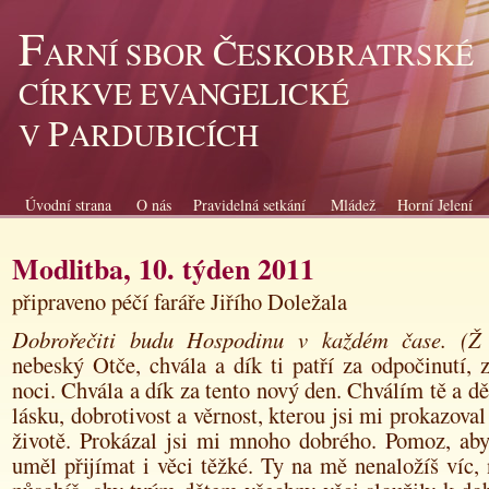
F
Č
ARNÍ SBOR
ESKOBRATRSKÉ
CÍRKVE EVANGELICKÉ
P
V
ARDUBICÍCH
Úvodní strana
O nás
Pravidelná setkání
Mládež
Horní Jelení
Modlitba, 10. týden 2011
připraveno péčí faráře Jiřího Doležala
Dobrořečiti budu Hospodinu v každém čase. 
nebeský Otče, chvála a dík ti patří za odpočinutí, 
noci. Chvála a dík za tento nový den.
Chválím tě a děk
lásku, dobrotivost a věrnost, kterou jsi mi prokazov
životě. Prokázal jsi mi mnoho dobrého. Pomoz, aby
uměl přijímat i věci těžké. Ty na mě nenaložíš víc,