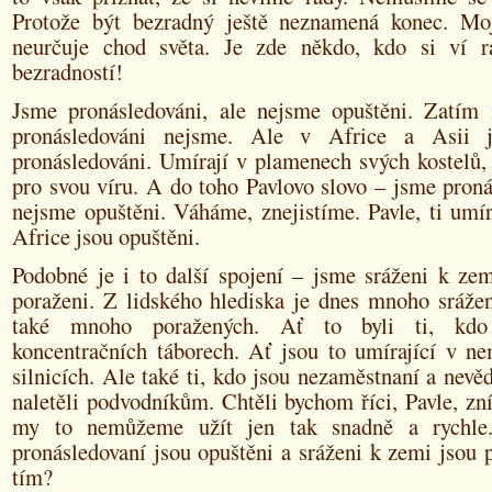
Protože být bezradný ještě neznamená konec. Mo
neurčuje chod světa. Je zde někdo, kdo si ví 
bezradností!
Jsme pronásledováni, ale nejsme opuštěni. Zatí
pronásledováni nejsme. Ale v Africe a Asii j
pronásledováni. Umírají v plamenech svých kostelů,
pro svou víru. A do toho Pavlovo slovo – jsme proná
nejsme opuštěni. Váháme, znejistíme. Pavle, ti umír
Africe jsou opuštěni.
Podobné je i to další spojení – jsme sráženi k zem
poraženi. Z lidského hlediska je dnes mnoho sráže
také mnoho poražených. Ať to byli ti, kdo
koncentračních táborech. Ať jsou to umírající v ne
silnicích. Ale také ti, kdo jsou nezaměstnaní a nevěd
naletěli podvodníkům. Chtěli bychom říci, Pavle, zní
my to nemůžeme užít jen tak snadně a rychle
pronásledovaní jsou opuštěni a sráženi k zemi jsou 
tím?