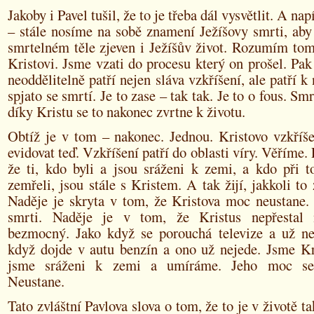
Jakoby i Pavel tušil, že to je třeba dál vysvětlit. A nap
– stále nosíme na sobě znamení Ježíšovy smrti, aby
smrtelném těle zjeven i Ježíšův život. Rozumím tom
Kristovi. Jsme vzati do procesu který on prošel. P
neoddělitelně patří nejen sláva vzkříšení, ale patří k
spjato se smrtí. Je to zase – tak tak. Je to o fous. Smr
díky Kristu se to nakonec zvrtne k životu.
Obtíž je v tom – nakonec. Jednou. Kristovo vzkří
evidovat teď. Vzkříšení patří do oblasti víry. Věříme.
že ti, kdo byli a jsou sráženi k zemi, a kdo při t
zemřeli, jsou stále s Kristem. A tak žijí, jakkoli to 
Naděje je skryta v tom, že Kristova moc neustane. 
smrti. Naděje je v tom, že Kristus nepřestal 
bezmocný. Jako když se porouchá televize a už ne
když dojde v autu benzín a ono už nejede. Jsme Kri
jsme sráženi k zemi a umíráme. Jeho moc se
Neustane.
Tato zvláštní Pavlova slova o tom, že to je v životě t