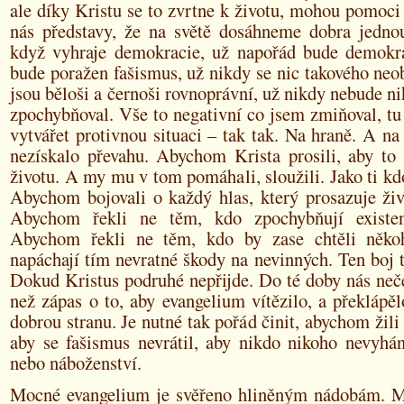
ale díky Kristu se to zvrtne k životu, mohou pomoci 
nás představy, že na světě dosáhneme dobra jedno
když vyhraje demokracie, už napořád bude demokr
bude poražen fašismus, už nikdy se nic takového neo
jsou běloši a černoši rovnoprávní, už nikdy nebude ni
zpochybňoval. Vše to negativní co jsem zmiňoval, t
vytvářet protivnou situaci – tak tak. Na hraně. A na 
nezískalo převahu. Abychom Krista prosili, aby to 
životu. A my mu v tom pomáhali, sloužili. Jako ti kdo
Abychom bojovali o každý hlas, který prosazuje živ
Abychom řekli ne těm, kdo zpochybňují existen
Abychom řekli ne těm, kdo by zase chtěli něko
napáchají tím nevratné škody na nevinných. Ten boj 
Dokud Kristus podruhé nepřijde. Do té doby nás neč
než zápas o to, aby evangelium vítězilo, a překlápě
dobrou stranu. Je nutné tak pořád činit, abychom žili
aby se fašismus nevrátil, aby nikdo nikoho nevyhán
nebo náboženství.
Mocné evangelium je svěřeno hliněným nádobám. 