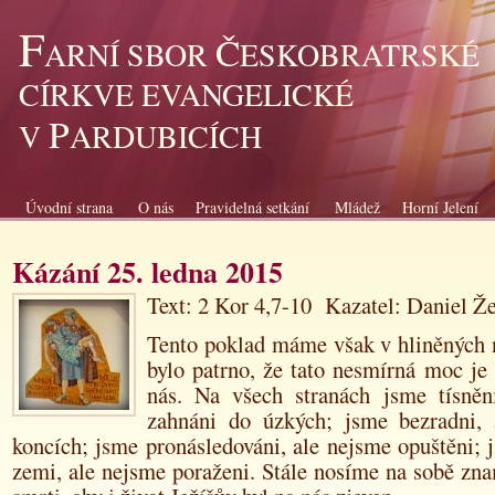
F
Č
ARNÍ SBOR
ESKOBRATRSKÉ
CÍRKVE EVANGELICKÉ
P
V
ARDUBICÍCH
Úvodní strana
O nás
Pravidelná setkání
Mládež
Horní Jelení
Kázání 25. ledna 2015
Text: 2 Kor 4,7-10 Kazatel: Daniel Ž
Tento poklad máme však v hliněných 
bylo patrno, že tato nesmírná moc je
nás. Na všech stranách jsme tísněn
zahnáni do úzkých; jsme bezradni, 
koncích; jsme pronásledováni, ale nejsme opuštěni; 
zemi, ale nejsme poraženi. Stále nosíme na sobě zn