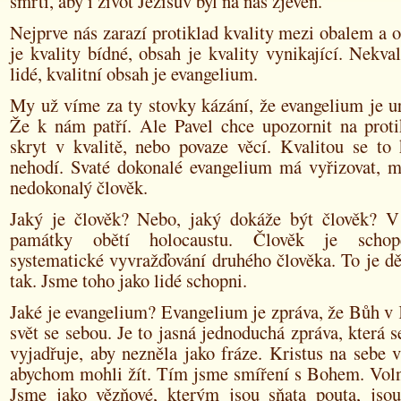
smrti, aby i život Ježíšův byl na nás zjeven.
Nejprve nás zarazí protiklad kvality mezi obalem a
je kvality bídné, obsah je kvality vynikající. Nekval
lidé, kvalitní obsah je evangelium.
My už víme za ty stovky kázání, že evangelium je u
Že k nám patří. Ale Pavel chce upozornit na protik
skryt v kvalitě, nebo povaze věcí. Kvalitou se to
nehodí. Svaté dokonalé evangelium má vyřizovat, ml
nedokonalý člověk.
Jaký je člověk? Nebo, jaký dokáže být člověk? V
památky obětí holocaustu. Člověk je schop
systematické vyvražďování druhého člověka. To je dě
tak. Jsme toho jako lidé schopni.
Jaké je evangelium? Evangelium je zpráva, že Bůh v 
svět se sebou. Je to jasná jednoduchá zpráva, která 
vyjadřuje, aby nezněla jako fráze. Kristus na sebe v
abychom mohli žít. Tím jsme smíření s Bohem. Voln
Jsme jako vězňové, kterým jsou sňata pouta, jso