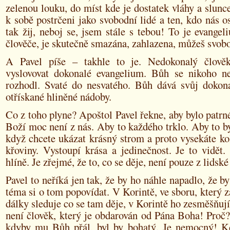
zelenou louku, do míst kde je dostatek vláhy a slunce
k sobě postrčeni jako svobodní lidé a ten, kdo nás os
tak žij, neboj se, jsem stále s tebou! To je evangel
člověče, je skutečně smazána, zahlazena, můžeš svobo
A Pavel píše – takhle to je. Nedokonalý člově
vyslovovat dokonalé evangelium. Bůh se nikoho ne
rozhodl. Svaté do nesvatého. Bůh dává svůj dokon
otřískané hliněné nádoby.
Co z toho plyne? Apoštol Pavel řekne, aby bylo patrn
Boží moc není z nás. Aby to každého trklo. Aby to by
když chcete ukázat krásný strom a proto vysekáte k
křoviny. Vystoupí krása a jedinečnost. Je to vidět
hlíně. Je zřejmé, že to, co se děje, není pouze z lidsk
Pavel to neříká jen tak, že by ho náhle napadlo, že by
téma si o tom popovídat. V Korintě, ve sboru, který za
dálky sleduje co se tam děje, v Korintě ho zesměšňují.
není člověk, který je obdarován od Pána Boha! Proč
kdyby mu Bůh přál, byl by bohatý. Je nemocný! 