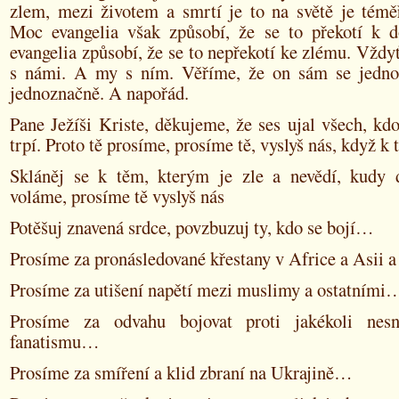
zlem, mezi životem a smrtí je to na světě je témě
Moc evangelia však způsobí, že se to překotí k
evangelia způsobí, že se to nepřekotí ke zlému. Vždyť
s námi. A my s ním. Věříme, že on sám se jedno
jednoznačně. A napořád.
Pane Ježíši Kriste, děkujeme, že ses ujal všech, kd
trpí. Proto tě prosíme, prosíme tě, vyslyš nás, když k
Skláněj se k těm, kterým je zle a nevědí, kudy
voláme, prosíme tě vyslyš nás
Potěšuj znavená srdce, povzbuzuj ty, kdo se bojí…
Prosíme za pronásledované křestany v Africe a Asii a
Prosíme za utišení napětí mezi muslimy a ostatními
Prosíme za odvahu bojovat proti jakékoli nesná
fanatismu…
Prosíme za smíření a klid zbraní na Ukrajině…