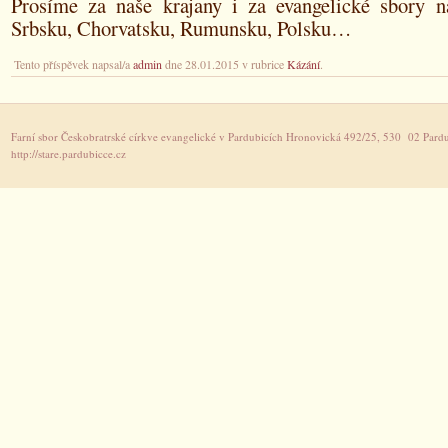
Prosíme za naše krajany i za evangelické sbory n
Srbsku, Chorvatsku, Rumunsku, Polsku…
Tento příspěvek napsal/a
admin
dne 28.01.2015 v rubrice
Kázání
.
Farní sbor Českobratrské církve evangelické v Pardubicích Hronovická 492/25, 530 02 Pardu
http://stare.pardubicce.cz