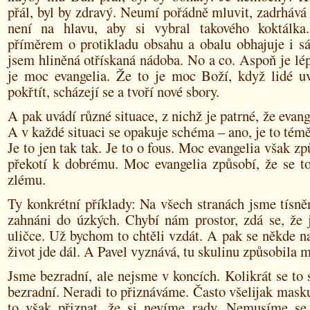
přál, byl by zdravý. Neumí pořádně mluvit, zadrhává
není na hlavu, aby si vybral takového koktálka
příměrem o protikladu obsahu a obalu obhajuje i s
jsem hliněná otřískaná nádoba. No a co. Aspoň je lép
je moc evangelia. Že to je moc Boží, když lidé uvě
pokřtít, scházejí se a tvoří nové sbory.
A pak uvádí různé situace, z nichž je patrné, že evan
A v každé situaci se opakuje schéma – ano, je to tém
Je to jen tak tak. Je to o fous. Moc evangelia však zp
překotí k dobrému. Moc evangelia způsobí, že se to
zlému.
Ty konkrétní příklady: Na všech stranách jsme tísně
zahnáni do úzkých. Chybí nám prostor, zdá se, že 
uličce. Už bychom to chtěli vzdát. A pak se někde na
život jde dál. A Pavel vyznává, tu skulinu způsobila 
Jsme bezradní, ale nejsme v koncích. Kolikrát se to 
bezradní. Neradi to přiznáváme. Často všelijak mas
to však přiznat, že si nevíme rady. Nemusíme se 