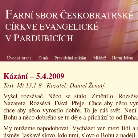
F
Č
ARNÍ SBOR
ESKOBRATRSKÉ
CÍRKVE EVANGELICKÉ
P
V
ARDUBICÍCH
Úvodní strana
O nás
Pravidelná setkání
Mládež
Horní Jelení
Kázání – 5.4.2009
Text: Mt 13,1-8 | Kazatel: Daniel Ženatý
Vyšel rozsévač. Něco se stalo. Změnilo. Rozsév
Nazareta. Rozsévá. Dává. Přeje. Chce aby něco vyr
chce aby něco vyrostlo dobře. To je náš svět. Není
Bohu a něco dobrého se tu děje a přichází to od Boha
My můžeme napodobovat. Vycházet ven mezi lidi a r
úsměv, laskavé slovo, kdo umí, slovo o Bohu a naději.