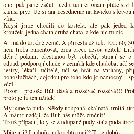
ono, pak jsme začali jezdit tam či onam přátelství 
kamsi pryč. Už si ani nesedneme na lavičku s kávou
vína..
Kdysi jsme chodili do kostela, ale pak jeden k
kroužek, jedna chata druhá chata, a kde nic tu nic.
A jiná do úrodné země. A přinesla užitek. 100; 60; 30
není třeba lamentovat, zrna přece nesou užitek! Lidi
dělají pokání, přestanou být sobečtí, starají se o 
odpad, podporují chudé v zemích kde chudoba, učí s
sestry, lékaři, učitelé, učí se hrát na varhany, př
bohoslužbách, dojedou pro toho kdo je nemocný – sp
věcí.
Pozor – protože Bůh dává a rozsévač rozsévá!!! Pro
proto je tu ten užitek!
My jsme ta půda. Někdy udupaná, skalnatá, trnitá, úr
A máme naději, že Bůh nás může změnit!
To už případů, kdy se z udupané půdy stala půda úrod
Máte uši? I nahoře na kruchtě mají? To je dobře.