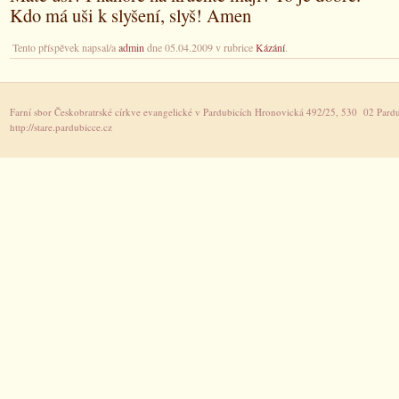
Kdo má uši k slyšení, slyš! Amen
Tento příspěvek napsal/a
admin
dne 05.04.2009 v rubrice
Kázání
.
Farní sbor Českobratrské církve evangelické v Pardubicích Hronovická 492/25, 530 02 Pardu
http://stare.pardubicce.cz