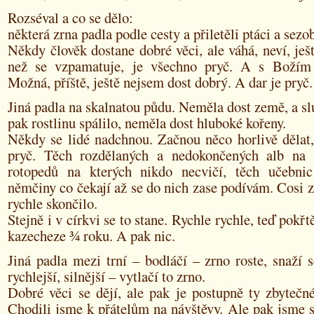
Rozséval a co se dělo:
některá zrna padla podle cesty a přiletěli ptáci a sezob
Někdy člověk dostane dobré věci, ale váhá, neví, je
než se vzpamatuje, je všechno pryč. A s Božím 
Možná, příště, ještě nejsem dost dobrý. A dar je pryč.
Jiná padla na skalnatou půdu. Neměla dost země, a s
pak rostlinu spálilo, neměla dost hluboké kořeny.
Někdy se lidé nadchnou. Začnou něco horlivě dělat,
pryč. Těch rozdělaných a nedokončených alb na 
rotopedů na kterých nikdo necvičí, těch učebnic
němčiny co čekají až se do nich zase podívám. Cosi z
rychle skončilo.
Stejně i v církvi se to stane. Rychle rychle, teď pokř
kazecheze ¾ roku. A pak nic.
Jiná padla mezi trní – bodláčí – zrno roste, snaží s
rychlejší, silnější – vytlačí to zrno.
Dobré věci se dějí, ale pak je postupně ty zbytečné
Chodili jsme k přátelům na návštěvy. Ale pak jsme si