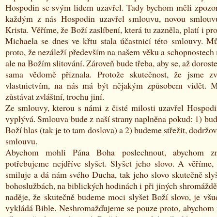
Hospodin se svým lidem uzavřel. Tady bychom měli zpozorn
každým z nás Hospodin uzavřel smlouvu, novou smlouvu
Krista. Věříme, že Boží zaslíbení, která tu zazněla, platí i p
Michaela se dnes ve křtu stala účastnicí této smlouvy. Mů
proto, že nezáleží především na našem věku a schopnostech 
ale na Božím slitování. Zároveň bude třeba, aby se, až dorost
sama vědomě přiznala. Protože skutečnost, že jsme z
vlastnictvím, na nás má být nějakým způsobem vidět.
zůstávat zvláštní, trochu jiní.
Ze smlouvy, kterou s námi z čisté milosti uzavřel Hospodi
vyplývá. Smlouva bude z naší strany naplněna pokud: 1) bu
Boží hlas (tak je to tam doslova) a 2) budeme střežit, dodrž
smlouvu.
Abychom mohli Pána Boha poslechnout, abychom zna
potřebujeme nejdříve slyšet. Slyšet jeho slovo. A věříme
smiluje a dá nám svého Ducha, tak jeho slovo skutečně sl
bohoslužbách, na biblických hodinách i při jiných shromáždě
naděje, že skutečně budeme moci slyšet Boží slovo, je všud
vykládá Bible. Neshromažďujeme se pouze proto, abychom 