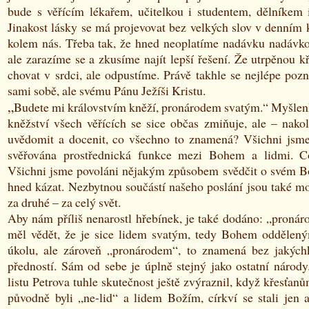
bude s věřícím lékařem, učitelkou i studentem, dělníkem 
Jinakost lásky se má projevovat bez velkých slov v denním 
kolem nás. Třeba tak, že hned neoplatíme nadávku nadávko
ale zarazíme se a zkusíme najít lepší řešení. Že utrpěnou 
chovat v srdci, ale odpustíme. Právě takhle se nejlépe poz
sami sobě, ale svému Pánu Ježíši Kristu.
„
Budete mi královstvím kněží, pronárodem svatým.“ Myšle
kněžství všech věřících se sice občas zmiňuje, ale – nako
uvědomit a docenit, co všechno to znamená? Všichni jsm
svěřována prostřednická funkce mezi Bohem a lidmi. 
Všichni jsme povoláni nějakým způsobem svědčit o svém Bo
hned kázat. Nezbytnou součástí našeho poslání jsou také mo
za druhé – za celý svět.
Aby nám příliš nenarostl hřebínek, je také dodáno: „pronáro
měl vědět, že je sice lidem svatým, tedy Bohem oddělen
úkolu, ale zároveň „pronárodem“, to znamená bez jakýchk
předností. Sám od sebe je úplně stejný jako ostatní národy
listu Petrova tuhle skutečnost ještě zvýraznil, když křesťan
původně byli „ne-lid“ a lidem Božím, církví se stali jen a