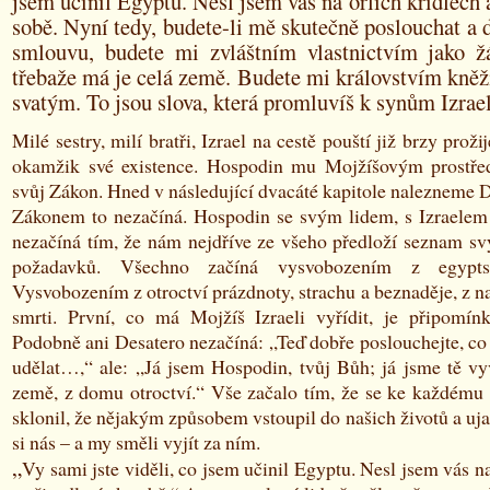
jsem učinil Egyptu. Nesl jsem vás na orlích křídlech a
sobě. Nyní tedy, budete-li mě skutečně poslouchat a
smlouvu, budete mi zvláštním vlastnictvím jako 
třebaže má je celá země. Budete mi královstvím kně
svatým. To jsou slova, která promluvíš k synům Izrae
Milé sestry, milí bratři, Izrael na cestě pouští již brzy prož
okamžik své existence. Hospodin mu Mojžíšovým prostřed
svůj Zákon. Hned v následující dvacáté kapitole nalezneme 
Zákonem to nezačíná. Hospodin se svým lidem, s Izraelem
nezačíná tím, že nám nejdříve ze všeho předloží seznam s
požadavků. Všechno začíná vysvobozením z egyptsk
Vysvobozením z otroctví prázdnoty, strachu a beznaděje, z n
smrti. První, co má Mojžíš Izraeli vyřídit, je připomín
Podobně ani Desatero nezačíná: „Teď dobře poslouchejte, co
udělat…,“ ale: „Já jsem Hospodin, tvůj Bůh; já jsme tě vy
země, z domu otroctví.“ Vše začalo tím, že se ke každému
sklonil, že nějakým způsobem vstoupil do našich životů a ujal
si nás – a my směli vyjít za ním.
„
Vy sami jste viděli, co jsem učinil Egyptu. Nesl jsem vás na