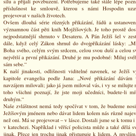
sílu a přijali povzbuzení. Potřebujeme také stále lépe poz
příslušnost ke smlouvě, kterou s námi Hospodin uzav
projevovat v našich životech.
Ovšem dlouhá série různých přikázání, řádů a ustanoven
významnou část pěti knih Mojžíšových. Je toho prostě dost.
nejpodstatnější shrnuto v Desateru. A Pán Ježíš šel v zest
dále, když celý Zákon shrnul do dvojpříkázání lásky: „M
Boha svého, celým svým srdcem, celou svou duší a celou sv
největší a první přikázání. Druhé je mu podobné: Miluj své
sám sebe.“
K naší jinakosti, odlišnosti viditelné navenek, se Ježíš v
kapitole evangelia podle Jana: „Nové přikázání dávám 
navzájem milovali; jako já jsem miloval vás, i vy se milujte
toho všichni poznají, že jste moji učedníci, budete-li mí
druhým.“
Naše zvláštnost nemá tedy spočívat v tom, že budeme nosit
Ježíšovým jménem nebo dávat lidem kolem nás různě najevo
než oni. Má se projevovat – v lásce. Dostali jsme se k tomu i
v katechezi. Například i věřící policista může a také dělá sv
jinak. Přece jen trochu jinak přistupuje k lidem. A myslím