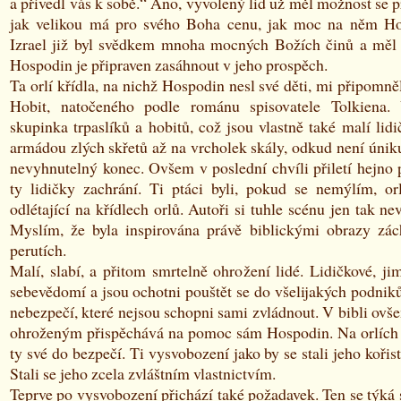
a přivedl vás k sobě.“ Ano, vyvolený lid už měl možnost se p
jak velikou má pro svého Boha cenu, jak moc na něm Hos
Izrael již byl svědkem mnoha mocných Božích činů a měl 
Hospodin je připraven zasáhnout v jeho prospěch.
Ta orlí křídla, na nichž Hospodin nesl své děti, mi připomně
Hobit, natočeného podle románu spisovatele Tolkiena.
skupinka trpaslíků a hobitů, což jsou vlastně také malí lidi
armádou zlých skřetů až na vrcholek skály, odkud není únik
nevyhnutelný konec. Ovšem v poslední chvíli přiletí hejno 
ty lidičky zachrání. Ti ptáci byli, pokud se nemýlím, orl
odlétající na křídlech orlů. Autoři si tuhle scénu jen tak ne
Myslím, že byla inspirována právě biblickými obrazy zác
perutích.
Malí, slabí, a přitom smrtelně ohrožení lidé. Lidičkové, j
sebevědomí a jsou ochotni pouštět se do všelijakých podniků,
nebezpečí, které nejsou schopni sami zvládnout. V bibli ov
ohroženým přispěchává na pomoc sám Hospodin. Na orlích 
ty své do bezpečí. Ti vysvobození jako by se stali jeho kořis
Stali se jeho zcela zvláštním vlastnictvím.
Teprve po vysvobození přichází také požadavek. Ten se týká