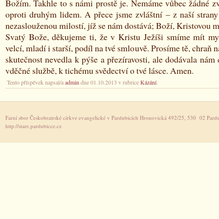
Božím. Takhle to s námi prostě je. Nemáme vůbec žádné zvl
oproti druhým lidem. A přece jsme zvláštní – z naší strany
nezaslouženou milostí, jíž se nám dostává; Boží, Kristovou mi
Svatý Bože, děkujeme ti, že v Kristu Ježíši smíme mít my 
velcí, mladí i starší, podíl na tvé smlouvě. Prosíme tě, chraň n
skutečnost nevedla k pýše a přezíravosti, ale dodávala nám 
vděčné službě, k tichému svědectví o tvé lásce. Amen.
Tento příspěvek napsal/a
admin
dne 01.10.2013 v rubrice
Kázání
.
Farní sbor Českobratrské církve evangelické v Pardubicích Hronovická 492/25, 530 02 Pardu
http://stare.pardubicce.cz