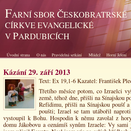
F
Č
ARNÍ SBOR
ESKOBRATRSKÉ
CÍRKVE EVANGELICKÉ
P
V
ARDUBICÍCH
Úvodní strana
O nás
Pravidelná setkání
Mládež
Horní Jelení
Kázání 29. září 2013
Text: Ex 19,1-6 Kazatel: František Pl
Třetího měsíce potom, co Izraelci vy
země, téhož dne, přišli na Sínajskou p
Refídimu, přišli na Sínajskou poušť a 
poušti; Izrael se tam utábořil naprot
vystoupil k Bohu. Hospodin k němu zavolal z hory
domu Jákobovu a oznámíš synům Izraele: Vy sami js