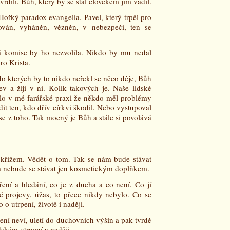
vrdili. Bůh, který by se stal člověkem jim vadil.
 Hořký paradox evangelia. Pavel, který trpěl pro
ován, vyháněn, vězněn, v nebezpečí, ten se
á komise by ho nezvolila. Nikdo by mu nedal
ro Krista.
do kterých by to nikdo neřekl se něco děje, Bůh
ev a žijí v ní. Kolik takových je. Naše lidské
alo v mé farářské praxi že někdo měl problémy
dit ten, kdo dřív církvi škodil. Nebo vystupoval
t se z toho. Tak mocný je Bůh a stále si povolává
 křížem. Vědět o tom. Tak se nám bude stávat
 a nebude se stávat jen kosmetickým doplňkem.
ření a hledání, co je z ducha a co není. Co jí
vé projevy, úžas, to přece nikdy nebylo. Co se
 o utrpení, životě i naději.
rpení neví, uletí do duchovních výšin a pak tvrdě
dském utrpení a naději.