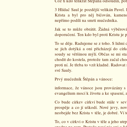
Což ti kdo tenkrát Štěpána odsoudili, pot
3 Hlídač Saul je pozdější velikán Pavel.
Krista a byl pro něj bičován, kamen
nepřímo podílí na smrti mučedníka.
Jak se to může obrátit. Žádná výběrov
doporučení. Ten kdo byl proti Kristu je p
To se děje. Radujeme se z toho. S lidmi 
se jich dotýká a oni přicházejí do círk
soudy se většinou mýlí. Občas se mi st
chodit do kostela, protože tam začal cho
proti ní. Je třeba to vzít kladně. Radova
své Sauly.
Prvý mučedník Štěpán a vánoce:
informace, že vánoce jsou provázány s
evangelium mocí k životu a ke spasení,
Co bude církev církví bude stále v sev
prospěje a co jí uškodí. Nové jevy, no
neobejde bez Krista v těle, je dobré. Ví to
To, co v církvi o Kristu v těle a jeho ut
spadne na zem. Protože neví nic ani o li