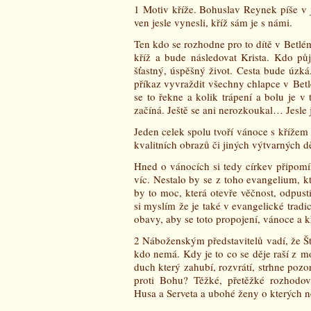
1 Motiv kříže. Bohuslav Reynek píše v j
ven jesle vynesli, kříž sám je s námi.
Ten kdo se rozhodne pro to dítě v Betlé
kříž a bude následovat Krista. Kdo pů
šťastný, úspěšný život. Cesta bude úzká
příkaz vyvraždit všechny chlapce v Betlé
se to řekne a kolik trápení a bolu je v
začíná. Ještě se ani nerozkoukal… Jesle j
Jeden celek spolu tvoří vánoce s křížem 
kvalitních obrazů či jiných výtvarných dě
Hned o vánocích si tedy církev připomín
víc. Nestalo by se z toho evangelium, 
by to moc, která otevře věčnost, odpust
si myslím že je také v evangelické trad
obavy, aby se toto propojení, vánoce a k
2 Náboženským představitelů vadí, že 
kdo nemá. Kdy je to co se děje raší z m
duch který zahubí, rozvrátí, strhne poz
proti Bohu? Těžké, přetěžké rozhodo
Husa a Serveta a ubohé ženy o kterých ně