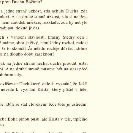
de proti Duchu Božímu?
 na jedné straně úzkost, zda nehubí Ducha, zda
luví. A na druhé straně úzkost, zda si nehřeje
ří není zárodek infekce, rozkladu, zda by nebylo
 zadupat, dokud je čas.
li s vánoční slavností, krásný Štědrý den i
rý máme, sbor je živý, není žádný rozkol, radost
 že to skončí? Že někdo rozbije důvěru, strhne
é se na dlouho dobu zaseknou?
ak na jedné straně nechat ducha proudit, ustát
íbí. A na druhé straně musíme být na stáži před
t dohromady.
ozlišovat: Duch který vede k vyznání, že Ježíš
 nevede k vyznání Krista, který přišel v těle,
le. Bůh se stal člověkem. Kde toto je ústřední,
eba Boha plnou pusu, ale Krista v těle, trpícího
to.