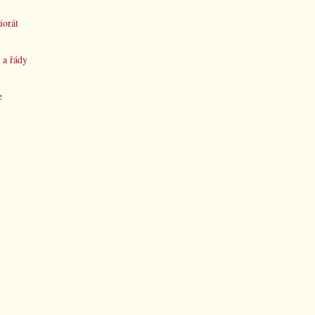
iorát
 a řády
e