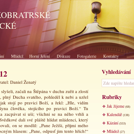
KOBRATRSKÉ
ICKÉ
ání
Mládež
Horní Jelení
Diskuze
Fotogalerie
Kontakty
Vyhledávání
012
atel: Daniel Ženatý
slyšeli, začali na Štěpána v duchu zuřit a zlostí
Rubriky
n, plný Ducha svatého, pohleděl
k nebi a uzřel
 jak stojí po pravici Boží, a řekl: „Hle, vidím
Jak žijeme
(68)
yna člověka, stojícího po pravici Boží.“ Tu
 a zacpávat si uši; všichni se na něho vrhli a
Kalendář
(138)
vědkové dali své pláště hlídat mládenci, který
Kázání
(553)
ali, on se modlil: „Pane Ježíši, přijmi mého
ocným hlasem: „Pane, odpusť jim tento hřích!“
Mládež
(27)