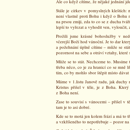
Ale co když cítíme, že nějaké jednání j
Stále je církev v pomyslných kleštích:
není vlastně proti Bohu i když o Bohu m
na prsou zmiji, zda to co se z ducha tvá
lepší to vyřezat a vyhodit ven, vyloučit,
Prožili jsme krásné bohoslužby v nedě
včerejší Boží hod vánoční. Je to dar kte
a požehnání úplně cítíme – může se stát
pozornost na sebe a otráví vztahy, kter
Může se to stát. Nechceme to. Musíme t
třeba něco, co je za hranicí co se mně l
tím, co by mohlo sbor štěpit místo dáva
Máme v 1.listu Janově radu, jak duchy r
Kristus přišel v těle, je z Boha. Který
z Boha není.
Zase to souvisí s vánocemi – přišel v tě
tam je to asi dobré.
Kde se to motá jen kolem frází a má to tř
a vzkříšeného to nepotřebuje – pozor na 