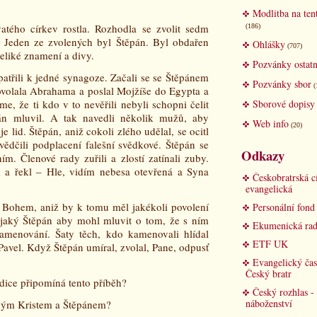
Modlitba na ten
atého církev rostla. Rozhodla se zvolit sedm
(186)
 Jeden ze zvolených byl Štěpán. Byl obdařen
Ohlášky
(707)
veliké znamení a divy.
Pozvánky ostatn
 patřili k jedné synagoze. Začali se se Štěpánem
Pozvánky sbor
(
povolala Abrahama a poslal Mojžíše do Egypta a
me, že ti kdo v to nevěřili nebyli schopni čelit
Sborové dopisy
n mluvil. A tak navedli několik mužů, aby
Web info
(20)
e lid. Štěpán, aniž cokoli zlého udělal, se ocitl
ědčili podplacení falešní svědkové. Štěpán se
Odkazy
m. Členové rady zuřili a zlostí zatínali zuby.
 a řekl – Hle, vidím nebesa otevřená a Syna
Českobratrská c
evangelická
s Bohem, aniž by k tomu měl jakékoli povolení
Personální fon
ějaký Štěpán aby mohl mluvit o tom, že s ním
Ekumenická rad
amenování. Šaty těch, kdo kamenovali hlídal
ETF UK
avel. Když Štěpán umíral, zvolal, Pane, odpusť
Evangelický čas
Český bratr
adice připomíná tento příběh?
Český rozhlas -
náboženství
eným Kristem a Štěpánem?