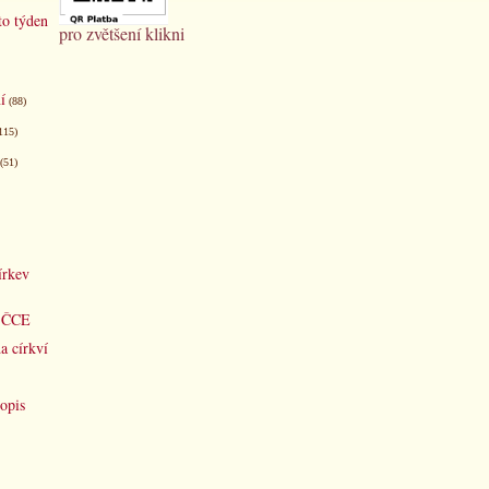
to týden
pro zvětšení klikni
í
(88)
115)
(51)
írkev
d ČCE
a církví
opis