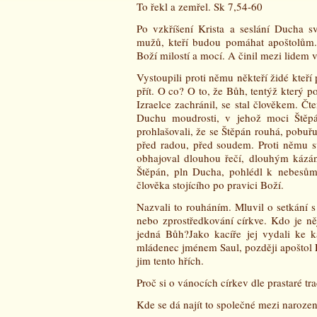
To řekl a zemřel. Sk 7,54-60
Po vzkříšení Krista a seslání Ducha sv
mužů, kteří budou pomáhat apoštolům.
Boží milostí a mocí. A činil mezi lidem 
Vystoupili proti němu někteří židé kteří
přít. O co? O to, že Bůh, tentýž který 
Izraelce zachránil, se stal člověkem. Čte
Duchu moudrosti, v jehož moci Štěpá
prohlašovali, že se Štěpán rouhá, pobuřuj
před radou, před soudem. Proti němu sv
obhajoval dlouhou řečí, dlouhým kázání
Štěpán, pln Ducha, pohlédl k nebesům
člověka stojícího po pravici Boží.
Nazvali to rouháním. Mluvil o setkání 
nebo zprostředkování církve. Kdo je n
jedná Bůh?Jako kacíře jej vydali ke k
mládenec jménem Saul, později apoštol P
jim tento hřích.
Proč si o vánocích církev dle prastaré tr
Kde se dá najít to společné mezi naroz