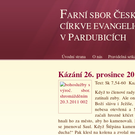
F
Č
ARNÍ SBOR
ES
CÍRKVE EVANGEL
P
V
ARDUBICÍCH
Úvodní strana
O nás
Pravidelná setk
Kázání 26. prosince 2
Text: Sk 7,54-60 Kaz
Když to členové rady 
zatínali zuby. Ale o
Boží slávu i Ježíše,
nebesa otevřená a S
začali hrozně křičet
hnali ho za město, aby ho kamenovali. S
se jmenoval Saul. Když Štěpána kamenov
ducha!“ Pak klesl na kolena a zvolal m