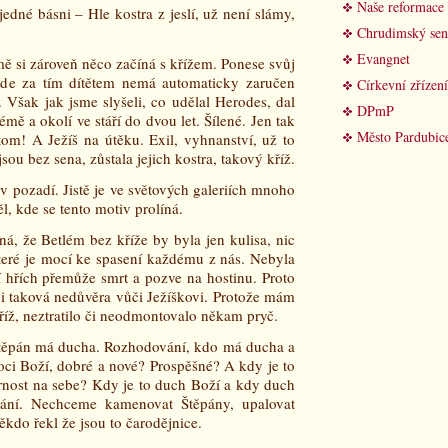
Naše reformace
edné básni – Hle kostra z jeslí, už není slámy,
Chrudimský sen
Evangnet
mě si zároveň něco začíná s křížem. Ponese svůj
jde za tím dítětem nemá automaticky zaručen
Církevní zřízení
. Však jak jsme slyšeli, co udělal Herodes, dal
DPmP
mě a okolí ve stáří do dvou let. Šílené. Jen tak
Město Pardubic
 tom! A Ježíš na útěku. Exil, vyhnanství, už to
sou bez sena, zůstala jejich kostra, takový kříž.
v pozadí. Jistě je ve světových galeriích mnoho
l, kde se tento motiv prolíná.
á, že Betlém bez kříže by byla jen kulisa, nic
které je mocí ke spasení každému z nás. Nebyla
í hřích přemůže smrt a pozve na hostinu. Proto
ici taková nedůvěra vůči Ježíškovi. Protože mám
říž, neztratilo či neodmontovalo někam pryč.
Štěpán má ducha. Rozhodování, kdo má ducha a
oci Boží, dobré a nové? Prospěšné? A kdy je to
ornost na sebe? Kdy je to duch Boží a kdy duch
vání. Nechceme kamenovat Štěpány, upalovat
kdo řekl že jsou to čarodějnice.