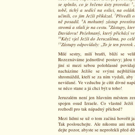
se splnilo, co je řečeno ústy proroka:
5
‚
tobě, tichý a sedící na oslici, na oslá
učinili, co jim Ježíš přikázal.
7
Přivedli o
ně posadil.
8
A mohutný zástup prostíral
stromů a stlali je na cestu.
9
Zástupy, kte
Davidovu! Požehnaný, který přichází v
10
Když vjel Ježíš do Jeruzaléma, po celé
11
Zástupy odpovídaly: „To je ten prorok J
Milé sestry, milí bratři, blíží se v
Rozeznáváme jednotlivé postavy; jdou tu 
jiní si mezi sebou polohlasně povíd
nacházíme Ježíše se svými nejbližš
shromáždil, kteří se za ním vydali, aby 
nevídané. Ve vzduchu je cítit divné napě
se něco stane a já chci být u toho!
Jeruzalém není jen hlavním městem ze
spojen osud Izraele. Co vlastně Ježíš
rozhodl pro tak nápadný příchod?
Mezi lidmi se už o tom začíná hovořit j
Tak poslouchejte. Ale nikomu ani muk,
dejte pozor, abyste se neprořekli před dě