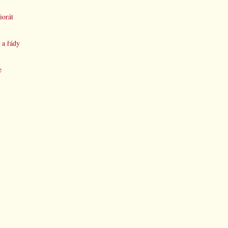
iorát
 a řády
e