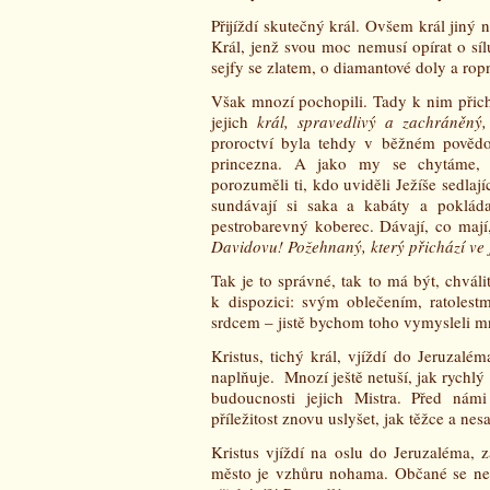
Přijíždí skutečný král. Ovšem král jiný 
Král, jenž svou moc nemusí opírat o sí
sejfy se zlatem, o diamantové doly a ropn
Však mnozí pochopili. Tady k nim přic
jejich
král, spravedlivý a zachráněný
proroctví byla tehdy v běžném povědo
princezna. A jako my se chytáme, us
porozuměli ti, kdo uviděli Ježíše sedlají
sundávají si saka a kabáty a pokláda
pestrobarevný koberec. Dávají, co mají
Davidovu! Požehnaný, který přichází v
Tak je to správné, tak to má být, chvál
k dispozici: svým oblečením, ratolestm
srdcem – jistě bychom toho vymysleli 
Kristus, tichý král, vjíždí do Jeruzaléma
naplňuje. Mnozí ještě netuší, jak rychlý
budoucnosti jejich Mistra. Před ná
příležitost znovu uslyšet, jak těžce a ne
Kristus vjíždí na oslu do Jeruzaléma, 
město je vzhůru nohama. Občané se ner