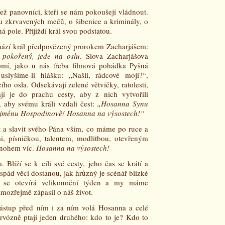
než panovníci, kteří se nám pokoušejí vládnout.
lu zkrvavených mečů, o šibenice a kriminály, o
á pole. Přijíždí král svou podstatou.
hází král předpovězený prorokem Zacharjášem:
, pokořený, jede na oslu
. Slova Zacharjášova
mí, jako u nás třeba filmová pohádka Pyšná
lyšíme-li hlášku: „Našli, rádcové moji?“,
cího osla. Odsekávají zelené větvičky, ratolesti,
jí je do prachu cesty, aby z nich vytvořili
, aby svému králi vzdali čest:
„Hosanna Synu
e jménu Hospodinově! Hosanna na výsostech!“
it a slavit svého Pána vším, co máme po ruce a
i, písničkou, talentem, modlitbou, otevřeným
mnohem víc.
Hosanna na výsostech!
. Blíží se k cíli své cesty, jeho čas se krátí a
 spád věci dostanou, jak hrůzný je scénář blízké
mi se otevírá velikonoční týden a my máme
samozřejmě zápasil o náš život.
zástup před ním i za ním volá Hosanna a celé
vózně ptají jeden druhého: kdo to je? Kdo to