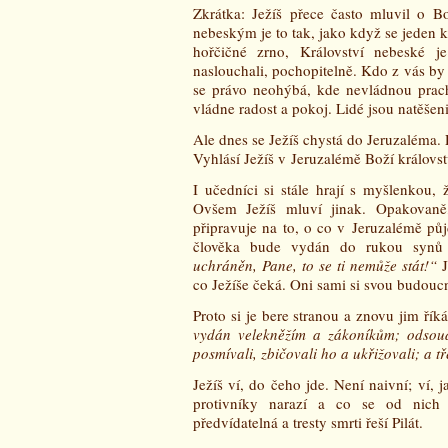
Zkrátka: Ježíš přece často mluvil o B
nebeským je to tak, jako když se jeden 
hořčičné zrno, Království nebeské 
naslouchali, pochopitelně. Kdo z vás by 
se právo neohýbá, kde nevládnou prach
vládne radost a pokoj. Lidé jsou natěšen
Ale dnes se Ježíš chystá do Jeruzaléma. 
Vyhlásí Ježíš v Jeruzalémě Boží královst
I učedníci si stále hrají s myšlenkou,
Ovšem Ježíš mluví jinak. Opakovaně,
připravuje na to, o co v Jeruzalémě pů
člověka bude vydán do rukou synů l
uchráněn, Pane, to se ti nemůže stát!“
J
co Ježíše čeká. Oni sami si svou budoucn
Proto si je bere stranou a znovu jim řík
vydán velekněžím a zákoníkům; odsou
posmívali, zbičovali ho a ukřižovali; a t
Ježíš ví, do čeho jde. Není naivní; ví,
protivníky narazí a co se od nich 
předvídatelná a tresty smrti řeší Pilát.