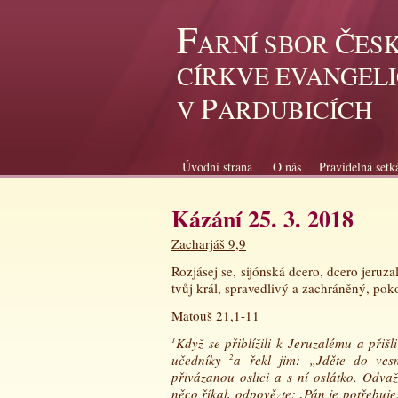
F
Č
ARNÍ SBOR
ES
CÍRKVE EVANGEL
P
V
ARDUBICÍCH
Úvodní strana
O nás
Pravidelná setk
Kázání 25. 3. 2018
Zacharjáš 9,9
Rozjásej se, sijónská dcero, dcero jeruz
tvůj král, spravedlivý a zachráněný, poko
Matouš 21,1-11
1
Když se přiblížili k Jeruzalému a přiš
učedníky
2
a řekl jim: „Jděte do ves
přivázanou oslici a s ní oslátko. Odva
něco říkal, odpovězte: ‚Pán je potřebuje