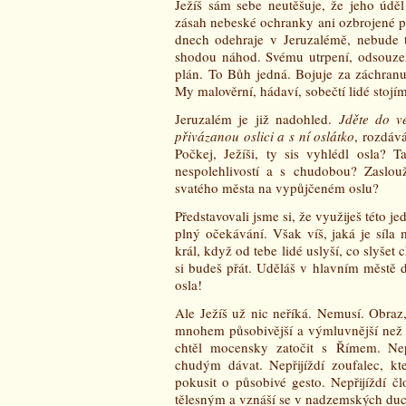
Ježíš sám sebe neutěšuje, že jeho údě
zásah nebeské ochranky ani ozbrojené po
dnech odehraje v Jeruzalémě, nebude t
shodou náhod. Svému utrpení, odsouzen
plán. To Bůh jedná. Bojuje za záchranu
My malověrní, hádaví, sobečtí lidé stojím
Jeruzalém je již nadohled.
Jděte do v
přivázanou oslici a s ní oslátko
, rozdává
Počkej, Ježíši, ty sis vyhlédl osla?
nespolehlivostí a s chudobou? Zaslouž
svatého města na vypůjčeném oslu?
Představovali jsme si, že využiješ této je
plný očekávání. Však víš, jaká je síla
král, když od tebe lidé uslyší, co slyšet
si budeš přát. Uděláš v hlavním městě 
osla!
Ale Ježíš už nic neříká. Nemusí. Obraz,
mnohem působivější a výmluvnější než ti
chtěl mocensky zatočit s Římem. Nepř
chudým dávat. Nepřijíždí zoufalec, kt
pokusit o působivé gesto. Nepřijíždí č
tělesným a vznáší se v nadzemských duc