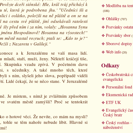
Povězte dceři siónské: Hle, král tvůj přichází k
Modlitba na ten
tku té, která je podrobena jhu.‘
6
Učedníci šli a
(186)
slici i oslátko, položili na ně pláště a on se na
Ohlášky
(707)
 na cestu své pláště, jiní odsekávali ratolesti
ré šly před ním i za ním, volaly: „Hosanna Synu
Pozvánky ostatn
e jménu Hospodinově! Hosanna na výsostech!“
Pozvánky sbor
(
m městě nastal rozruch; ptali se: „Kdo to je?“
ežíš z Nazareta v Galileji.“
Sborové dopisy
Web info
elikonoce a k Jeruzalému se valí masa lidí.
(20)
mladí, staří, muži, ženy. Někteří kráčejí tiše,
ají. Skupinka vzadu zpívá. V početném davu
Odkazy
ími, s učedníky. A také mnoho těch, které
Českobratrská c
byli s ním, slyšeli jeho slova, popřípadě viděli
evangelická
tí. Lidé čekají, že se něco stane. V Jeruzalémě
Personální fon
Ekumenická rad
mě. Je místem, s nímž je zvláštním způsobem
 ve svatém městě zamýšlí? Proč se tentokrát
ETF UK
Evangelický čas
Český bratr
ako o hotové věci. Že nevíte, co mám na mysli?
 tohle se těm nahoře nebude líbit. Hlavně si
Český rozhlas -
náboženství
tmi!