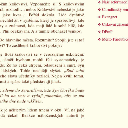
Naše reformace
ožím království. Vzpomeňte si: S královstvím
král rozhodl…, nebo: Království nebeské je jako
Chrudimský sen
je jako kvas… Pořád dokola. Lidé dychtivě
Evangnet
nechtěl žít v systému, který je spravedlivý, kde
Církevní zřízení
y a známosti, kde mají lidé k sobě blíž, kde
i. Plni očekávání. A s tímhle obcházel venkov.
DPmP
Město Pardubic
Do hlavního města. Rozumíte? Spojili jste si to?
ví? To zaslíbené království pokoje?
 že Boží království se v Jeruzalémě uskuteční.
 téměř bychom mohli říci systematicky, je
jde. Že ho čeká utrpení, odsouzení a smrt. Syn
idských. Tohle nechtějí slyšet.
„Buď toho
eho slova učedníky rozladí. Nejen kvůli tomu,
ost a spásu také představují jinak.
á:
Jdeme do Jeruzaléma
, kde
Syn člověka bude
dí ho na smrt a vydají pohanům, aby se mu
řetího dne bude vzkříšen
.
 jak je některým lidem trnem v oku. Ví, na jaké
dá čekat. Reakce náboženských autorit je