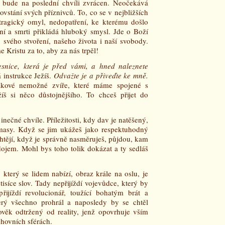
l bude na poslední chvíli zvrácen. Neočekává
vstání svých příznivců. To, co se v nejbližších
ragický omyl, nedopatření, ke kterému došlo
í a smrti přikládá hluboký smysl. Jde o Boží
 svého stvoření, našeho života i naší svobody.
e Kristu za to, aby za nás trpěl!
esnice, která je před vámi, a hned naleznete
 instrukce Ježíš.
Odvažte je a přiveďte ke mně.
 Takové nemožné zvíře, které máme spojené s
íš si něco důstojnějšího. To chceš přijet do
dinečné chvíle. Příležitosti, kdy dav je natěšený,
 masy. Když se jim ukážeš jako respektuhodný
 chtějí, když je správně nasměruješ, půjdou, kam
dojem. Mohl bys toho tolik dokázat a ty sedláš
 který se lidem nabízí, obraz krále na oslu, je
síce slov. Tady nepřijíždí vojevůdce, který by
ijíždí revolucionář, toužící bohatým brát a
erý všechno prohrál a naposledy by se chtěl
lověk odtržený od reality, jenž opovrhuje vším
hovních sférách.