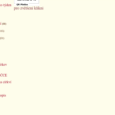
to týden
pro zvětšení klikni
í
(88)
115)
(51)
írkev
d ČCE
a církví
opis