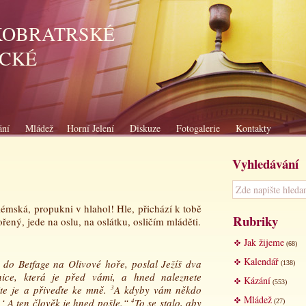
KOBRATRSKÉ
ICKÉ
ání
Mládež
Horní Jelení
Diskuze
Fotogalerie
Kontakty
Vyhledávání
alémská, propukni v hlahol! Hle, přichází k tobě
Rubriky
řený, jede na oslu, na oslátku, osličím mláděti.
Jak žijeme
(68)
Kalendář
li do Betfage na Olivové hoře, poslal Ježíš dva
(138)
nice, která je před vámi, a hned naleznete
Kázání
(553)
žte je a přiveďte ke mně.
3
A kdyby vám někdo
Mládež
.‘ A ten člověk je hned pošle.“
4
To se stalo, aby
(27)