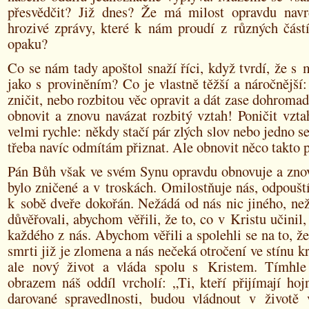
přesvědčit? Již dnes? Že má milost opravdu nav
hrozivé zprávy, které k nám proudí z různých částí
opaku?
Co se nám tady apoštol snaží říci, když tvrdí, že s m
jako s proviněním? Co je vlastně těžší a náročnější:
zničit, nebo rozbitou věc opravit a dát zase dohroma
obnovit a znovu navázat rozbitý vztah! Poničit vzta
velmi rychle: někdy stačí pár zlých slov nebo jedno se
třeba navíc odmítám přiznat. Ale obnovit něco takto
Pán Bůh však ve svém Synu opravdu obnovuje a znovu
bylo zničené a v troskách. Omilostňuje nás, odpoušt
k sobě dveře dokořán. Nežádá od nás nic jiného, n
důvěřovali, abychom věřili, že to, co v Kristu učinil,
každého z nás. Abychom věřili a spolehli se na to, ž
smrti již je zlomena a nás nečeká otročení ve stínu kr
ale nový život a vláda spolu s Kristem. Tímhle
obrazem náš oddíl vrcholí: „Ti, kteří přijímají hoj
darované spravedlnosti, budou vládnout v životě