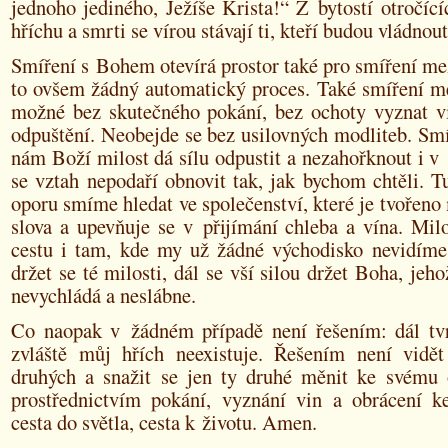
jednoho jediného, Ježíše Krista!“ Z bytostí otročíc
hříchu a smrti se vírou stávají ti, kteří budou vládnout
Smíření s Bohem otevírá prostor také pro smíření me
to ovšem žádný automatický proces. Také smíření me
možné bez skutečného pokání, bez ochoty vyznat vi
odpuštění. Neobejde se bez usilovných modliteb. Sm
nám Boží milost dá sílu odpustit a nezahořknout i v 
se vztah nepodaří obnovit tak, jak bychom chtěli. T
oporu smíme hledat ve společenství, které je tvořeno
slova a upevňuje se v přijímání chleba a vína. Mil
cestu i tam, kde my už žádné východisko nevidíme.
držet se té milosti, dál se vší silou držet Boha, jeh
nevychládá a neslábne.
Co naopak v žádném případě není řešením: dál tvrd
zvláště můj hřích neexistuje. Řešením není vidě
druhých a snažit se jen ty druhé měnit ke svému 
prostřednictvím pokání, vyznání vin a obrácení k
cesta do světla, cesta k životu. Amen.