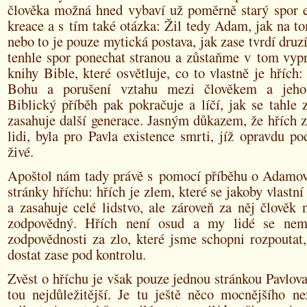
člověka možná hned vybaví už poměrně starý spor e
kreace a s tím také otázka: Žil tedy Adam, jak na tom
nebo to je pouze mytická postava, jak zase tvrdí dru
tenhle spor ponechat stranou a zůstaňme v tom vypr
knihy Bible, které osvětluje, co to vlastně je hřích:
Bohu a porušení vztahu mezi člověkem a jeho 
Biblický příběh pak pokračuje a líčí, jak se tahle 
zasahuje další generace. Jasným důkazem, že hřích 
lidi, byla pro Pavla existence smrti, jíž opravdu p
živé.
Apoštol nám tady právě s pomocí příběhu o Adamov
stránky hříchu: hřích je zlem, které se jakoby vlastní
a zasahuje celé lidstvo, ale zároveň za něj člověk 
zodpovědný. Hřích není osud a my lidé se nem
zodpovědnosti za zlo, které jsme schopni rozpoutat
dostat zase pod kontrolu.
Zvěst o hříchu je však pouze jednou stránkou Pavlova
tou nejdůležitější. Je tu ještě něco mocnějšího ne