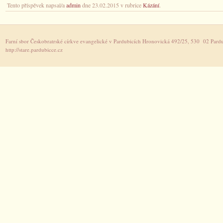
Tento příspěvek napsal/a
admin
dne 23.02.2015 v rubrice
Kázání
.
Farní sbor Českobratrské církve evangelické v Pardubicích Hronovická 492/25, 530 02 Pardu
http://stare.pardubicce.cz