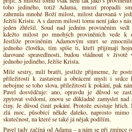
přijít. S milostí tomu však není tak jako s proviněn
toho jediného, totiž Adama, mnozí propadli smr
zahrnula mnohé Boží milost, milost darovaná v jed
Ježíši Kristu. A s darem milosti tomu není jako s nás
jeden zhřešil. Soud nad jedním proviněním vedl
kdežto milost po mnohých proviněních vede k os
Jestliže proviněním Adamovým smrt se zmocnila
jednoho člověka, tím spíše ti, kteří přijímají hoj
darované spravedlnosti, budou vládnout v životě
jednoho jediného, Ježíše Krista.
Milé sestry, milí bratři, jestliže přijmeme, že pos
příležitostí k zastavení a obrácení mysli i srdce
nebojme se toho slova, příležitostí k pokání, pak ná
Pavel dosvědčuje: ano, opravdu je důvod se zast
zpytovat svědomí, znovu se důkladně zamyslet nad 
činy. Je důvod činit pokání. Protože existuje hřích
zlá moc, působící někde daleko, naprosto mimo 
skutečnost, na které se také já nějak podílím.
Pavel tady začíná od Adama – a nám se při zmínce o