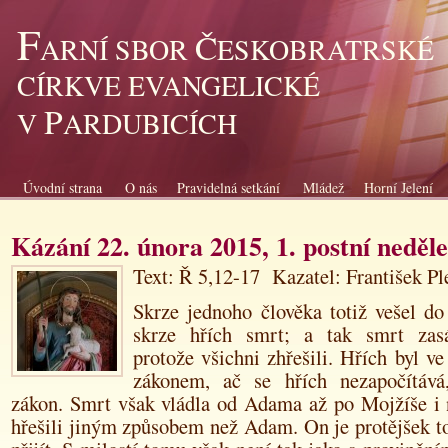
F
Č
ARNÍ SBOR
ESKOBRATRSKÉ
CÍRKVE EVANGELICKÉ
P
V
ARDUBICÍCH
Úvodní strana
O nás
Pravidelná setkání
Mládež
Horní Jelení
Kázání 22. února 2015, 1. postní neděle
Text: Ř 5,12-17 Kazatel: František P
Skrze jednoho člověka totiž vešel do
skrze hřích smrt; a tak smrt zasá
protože všichni zhřešili. Hřích byl ve
zákonem, ač se hřích nezapočítává
zákon. Smrt však vládla od Adama až po Mojžíše i 
hřešili jiným způsobem než Adam. On je protějšek t