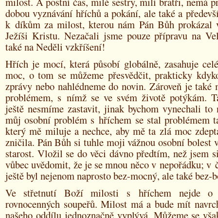
milost. A postní čas, milé sestry, milí bratři, nemá p
dobou vyznávání hříchů a pokání, ale také a předevší
k díkům za milost, kterou nám Pán Bůh prokázal
Ježíši Kristu. Nezačali jsme pouze přípravu na Vel
také na Neděli vzkříšení!
Hřích je mocí, která působí globálně, zasahuje celé
moc, o tom se můžeme přesvědčit, prakticky kdyko
zprávy nebo nahlédneme do novin. Zároveň je tak
problémem, s nímž se ve svém životě potýkám. T
ještě nesmíme zastavit, jinak bychom vynechali to n
můj osobní problém s hříchem se stal problémem t
který mě miluje a nechce, aby mě ta zlá moc zdepta
zničila. Pán Bůh si tuhle moji vážnou osobní bolest 
starost. Vložil se do věci dávno předtím, než jsem si
vůbec uvědomit, že je se mnou něco v nepořádku; v 
ještě byl nejenom naprosto bez-mocný, ale také bez-b
Ve střetnutí Boží milosti s hříchem nejde o
rovnocenných soupeřů. Milost má a bude mít navrch
našeho oddílu jednoznačně vyplývá. Můžeme se vša