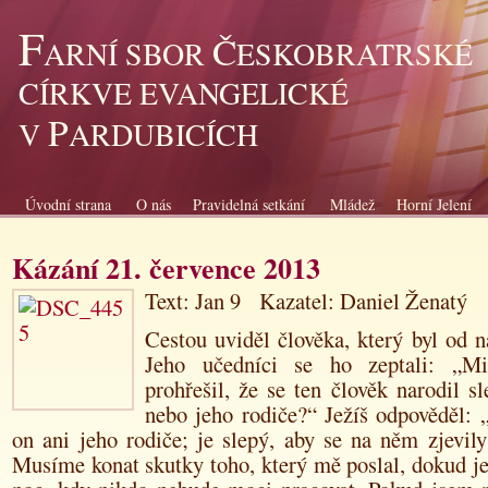
F
Č
ARNÍ SBOR
ESKOBRATRSKÉ
CÍRKVE EVANGELICKÉ
P
V
ARDUBICÍCH
Úvodní strana
O nás
Pravidelná setkání
Mládež
Horní Jelení
Kázání 21. července 2013
Text: Jan 9 Kazatel: Daniel Ženatý
Cestou uviděl člověka, který byl od n
Jeho učedníci se ho zeptali: „Mi
prohřešil, že se ten člověk narodil 
nebo jeho rodiče?“ Ježíš odpověděl:
„
on ani jeho rodiče; je slepý, aby se na něm zjevil
Musíme konat skutky toho, který mě poslal, dokud je