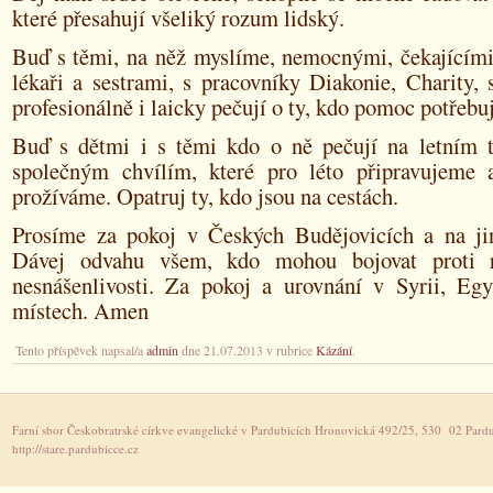
které přesahují všeliký rozum lidský.
Buď s těmi, na něž myslíme, nemocnými, čekajícími 
lékaři a sestrami, s pracovníky Diakonie, Charity,
profesionálně i laicky pečují o ty, kdo pomoc potřebuj
Buď s dětmi i s těmi kdo o ně pečují na letním t
společným chvílím, které pro léto připravujeme 
prožíváme. Opatruj ty, kdo jsou na cestách.
Prosíme za pokoj v Českých Budějovicích a na ji
Dávej odvahu všem, kdo mohou bojovat proti r
nesnášenlivosti. Za pokoj a urovnání v Syrii, Egy
místech. Amen
Tento příspěvek napsal/a
admin
dne 21.07.2013 v rubrice
Kázání
.
Farní sbor Českobratrské církve evangelické v Pardubicích Hronovická 492/25, 530 02 Pardu
http://stare.pardubicce.cz