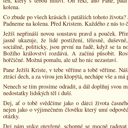
ten, který s tebou mluví. On řekl, ano Pane, pad
kolena.
Co zbude po všech krásách i patáliích tohoto života? 
Padneme na kolena. Před Kristem. Každého z nás to č
Ježíš nepřináší novou soustavu pravd a pouček. Při
jasně ukazuje, že lidé postižení, tělesně, duševně
sociálně, politicky, jsou první na řadě, když se ta n
Božího království rozdává. A začíná působit. Ros
hořčičné. Možná pomalu, ale už ho nic nezastaví.
Pane Ježíši Kriste, v tebe věříme a tobě věříme. N
ztrácí dech, a za vírou jen klopýtá, nechápe vše a má 
Nenech se tím prosíme odradit, a dál doplňuj svou mi
nedostatky lidských těl i duší.
Dej, ať o tobě svědčíme jako o dárci života časnéh
nejen jako o výjimečném člověku který umí odpověd
otázky.
Dej nám srdce otevřené, schopné se mocně radovat 