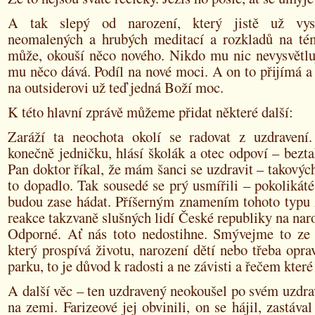
A tak slepý od narození, který jistě už vy
neomalených a hrubých meditací a rozkladů na té
může, okouší něco nového. Nikdo mu nic nevysvětluj
mu něco dává. Podíl na nové moci. A on to přijímá a
na outsiderovi už teď jedná Boží moc.
K této hlavní zprávě můžeme přidat některé další:
Zaráží ta neochota okolí se radovat z uzdravení
konečně jedničku, hlásí školák a otec odpoví – beztak
Pan doktor říkal, že mám šanci se uzdravit – takových
to dopadlo. Tak sousedé se prý usmířili – pokolikáté
budou zase hádat. Příšerným znamením tohoto typu z
reakce takzvaně slušných lidí České republiky na naro
Odporné. Ať nás toto nedostihne. Smývejme to ze 
který prospívá životu, narození dětí nebo třeba opra
parku, to je důvod k radosti a ne závisti a řečem které
A další věc – ten uzdravený neokoušel po svém uzdra
na zemi. Farizeové jej obvinili, on se hájil, zastával