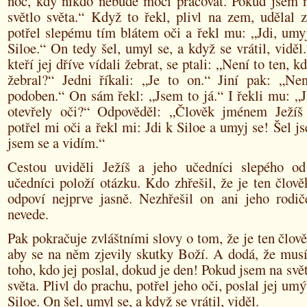
noc, kdy nikdo nebude moci pracovat. Pokud jsem n
světlo světa.“ Když to řekl, plivl na zem, udělal z
potřel slepému tím blátem oči a řekl mu: „Jdi, umy
Siloe.“ On tedy šel, umyl se, a když se vrátil, viděl.
kteří jej dříve vídali žebrat, se ptali: „Není to ten, k
žebral?“ Jedni říkali: „Je to on.“ Jiní pak: „Ne
podoben.“ On sám řekl: „Jsem to já.“ I řekli mu: „Ja
otevřely oči?“ Odpověděl: „Člověk jménem Ježíš 
potřel mi oči a řekl mi: Jdi k Siloe a umyj se! Šel j
jsem se a vidím.“
Cestou uviděli Ježíš a jeho učedníci slepého o
učedníci položí otázku. Kdo zhřešil, že je ten člově
odpoví nejprve jasně. Nezhřešil on ani jeho rodič
nevede.
Pak pokračuje zvláštními slovy o tom, že je ten člově
aby se na něm zjevily skutky Boží. A dodá, že musí
toho, kdo jej poslal, dokud je den! Pokud jsem na svět
světa. Plivl do prachu, potřel jeho oči, poslal jej um
Siloe. On šel, umyl se, a když se vrátil, viděl.