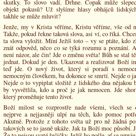
skutky. To slovo vadí. Drhne. Copak může slepec
objekt pokusů? Už slyšíme hlasy obhájců lidskýc
takhle se může mluvit?
Jenže, my v Krista věříme, Kristu věříme, vše od n
Takže, pokud řekne taková slova, asi ví, co říká. Chce
ta slova vyložit. Míní Ježíš toto – vy se ptáte, kdo z
znát odpověd, něco co se týká rozumu a poznání. A
není názor, ale čin! Jde o změnu světa! Bůh se stal tě
jednat. Dokud je den. Ukazovat a realizovat Boží in
teď jde. O nový život, který si poradí s nemoc
nemocným člověkem, ba dokonce se smrtí. Nejde o ja
Nejde o to vypiplat složitě z lidského dna nějakou b
by vysvětlila, kdo a proč je jak nemocen. Jde shor
který proměňuje tento život.
Boží milost se rozprostře nade všemi, všech se 
nejprve a nejjasněji ulpí na těch, kdo pomoc potře
Akutně. Protože z tohoto světa už pro ně žádná p
takových se to jasně ukáže. Jak ta Boží moc působí.
Že to nejsou svaté řečičky. Ježíš ho pošle, ať se umyje