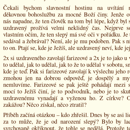
Čekali bychom slavnostní hostinu na uvítání
děkovnou bohoslužbu za mocné Boží činy. Jenže 
nás napadne, že ten člověk na tom byl lépe, když byl
uzdravený prožívá velmi neklidný čas. Nejprve s
vlastním očím, že ten slepý má své oči v pořádku. Je t
sedával a žebrával? Není, ale je mu podoben. Pak s n
to on. Ptají se, kde je Ježíš, ale uzdravený neví, kde je
2x si uzdraveného zavolají farizeové a 2x je to jako u
to udělal, jak to udělal, jak to že to udělal v sobotu, s
kde je teď. Pak si farizeové zavolají k výslechu jeho r
zmohou jen na dobrou odpověď, je dospělý a m
nemluvíme. Farizeové se pak ještě pohádají mezi 
mocí to Ježíš činí, je to podvodník, nebo je to sk
uzdravenému vynadají a vyženou ho. Z církve?
zakážou? Něco získal, něco ztratil?
Příběh začíná otázkou – kdo zhřešil. Dnes by se asi li
za to může, že je od narození slepý? Bylo by la
svrchovaně okřiknout, že tohle se nedělá. Protože 