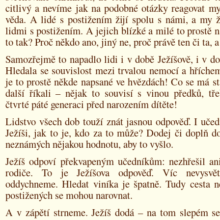
citlivý a nevíme jak na podobné otázky reagovat my
věda. A lidé s postižením žijí spolu s námi, a my 
lidmi s postižením. A jejich blízké a milé to prostě n
to tak? Proč někdo ano, jiný ne, proč právě ten či ta, a
Samozřejmě to napadlo lidi i v době Ježíšově, i v d
Hledala se souvislost mezi trvalou nemocí a hříchem.
je to prostě někde napsané ve hvězdách! Co se má st
další říkali – nějak to souvisí s vinou předků, tř
čtvrté páté generaci před narozením dítěte!
Lidstvo všech dob touží znát jasnou odpověď. I učedn
Ježíši, jak to je, kdo za to může? Dodej či doplň d
neznámých nějakou hodnotu, aby to vyšlo.
Ježíš odpoví překvapeným učedníkům: nezhřešil ani
rodiče. To je Ježíšova odpověď. Víc nevysvě
oddychneme. Hledat viníka je špatně. Tudy cesta n
postižených se mohou narovnat.
A v zápětí strneme. Ježíš dodá – na tom slepém s