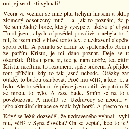
oni jej ve zlosti vyhnali!
Včera ve věznici se mně ptal tichým hlasem a skl
zlomený odsouzený muž – a, jak to poznám, že p
Nejsem žádný borec, který vysype z rukávu přichyst
Trnul jsem, abych odpověděl pravdivě a nebyla to f
mi, že jsem měl v hlavě tento text o uzdravení slepého
spolu četli. A pomalu se nořila ze společného čtení 
že patřím Kristu, je mi dáno poznat. Děje se t
okamžik. Říkali jsme si, teď je nám dobře, teď cítí
Kristu, necítíme to rozumem, spíše srdcem. A přijdou
tom příběhu, kdy to tak jasné nebude. Otázky zve
otázky to budou oslabovat. Proč mu věříš, a kde je, a 
bylo. Ale to vědomí, že přece jsem cítil, že patřím Kr
se mnou, to bylo. A zase bude. Smím se na to t
povzbuzovat. A modlit se. Uzdravený se neocitl v 
jeho aktuální situace se zdála být horší. A přesto to st
Když se Ježíš dozvěděl, že uzdraveného vyhnali, vyhl
mu, věříš v Syna člověka? On se zeptal, kdo to je?