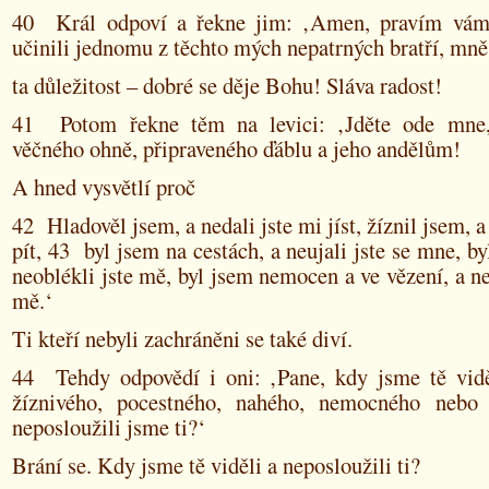
40 Král odpoví a řekne jim: ‚Amen, pravím vám,
učinili jednomu z těchto mých nepatrných bratří, mně j
ta důležitost – dobré se děje Bohu! Sláva radost!
41 Potom řekne těm na levici: ‚Jděte ode mne, 
věčného ohně, připraveného ďáblu a jeho andělům!
A hned vysvětlí proč
42 Hladověl jsem, a nedali jste mi jíst, žíznil jsem, a
pít, 43 byl jsem na cestách, a neujali jste se mne, by
neoblékli jste mě, byl jsem nemocen a ve vězení, a nen
mě.‘
Ti kteří nebyli zachráněni se také diví.
44 Tehdy odpovědí i oni: ‚Pane, kdy jsme tě vidě
žíznivého, pocestného, nahého, nemocného nebo 
neposloužili jsme ti?‘
Brání se. Kdy jsme tě viděli a neposloužili ti?