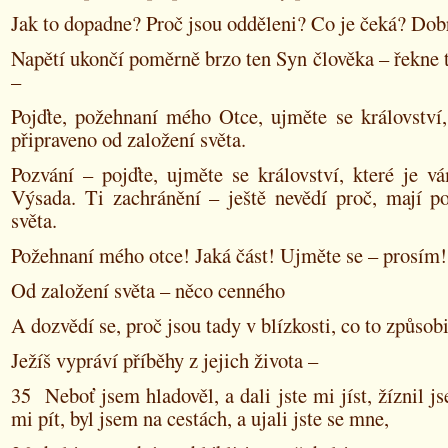
Jak to dopadne? Proč jsou odděleni? Co je čeká? Dob
Napětí ukončí poměrně brzo ten Syn člověka – řekne 
–
Pojďte, požehnaní mého Otce, ujměte se království,
připraveno od založení světa.
Pozvání – pojďte, ujměte se království, které je v
Výsada. Ti zachránění – ještě nevědí proč, mají po
světa.
Požehnaní mého otce! Jaká část! Ujměte se – prosím!
Od založení světa – něco cenného
A dozvědí se, proč jsou tady v blízkosti, co to způsob
Ježíš vypráví příběhy z jejich života –
35 Neboť jsem hladověl, a dali jste mi jíst, žíznil js
mi pít, byl jsem na cestách, a ujali jste se mne,