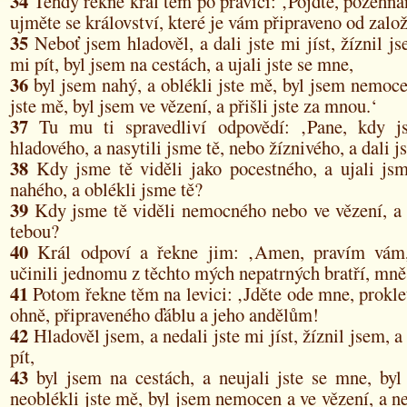
34
Tehdy řekne král těm po pravici: ‚Pojďte, požehn
ujměte se království, které je vám připraveno od založ
35
Neboť jsem hladověl, a dali jste mi jíst, žíznil js
mi pít, byl jsem na cestách, a ujali jste se mne,
36
byl jsem nahý, a oblékli jste mě, byl jsem nemocen
jste mě, byl jsem ve vězení, a přišli jste za mnou.‘
37
Tu mu ti spravedliví odpovědí: ‚Pane, kdy js
hladového, a nasytili jsme tě, nebo žíznivého, a dali js
38
Kdy jsme tě viděli jako pocestného, a ujali jsm
nahého, a oblékli jsme tě?
39
Kdy jsme tě viděli nemocného nebo ve vězení, a 
tebou?
40
Král odpoví a řekne jim: ‚Amen, pravím vám, 
učinili jednomu z těchto mých nepatrných bratří, mně j
41
Potom řekne těm na levici: ‚Jděte ode mne, prokle
ohně, připraveného ďáblu a jeho andělům!
42
Hladověl jsem, a nedali jste mi jíst, žíznil jsem, a
pít,
43
byl jsem na cestách, a neujali jste se mne, byl
neoblékli jste mě, byl jsem nemocen a ve vězení, a nen