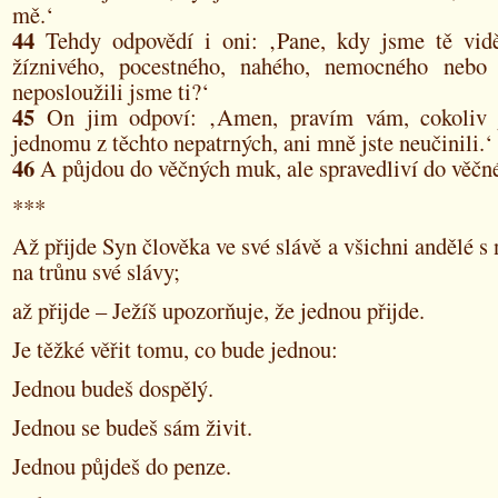
mě.‘
44
Tehdy odpovědí i oni: ‚Pane, kdy jsme tě vidě
žíznivého, pocestného, nahého, nemocného nebo 
neposloužili jsme ti?‘
45
On jim odpoví: ‚Amen, pravím vám, cokoliv js
jednomu z těchto nepatrných, ani mně jste neučinili.‘
46
A půjdou do věčných muk, ale spravedliví do věčné
***
Až přijde Syn člověka ve své slávě a všichni andělé s 
na trůnu své slávy;
až přijde – Ježíš upozorňuje, že jednou přijde.
Je těžké věřit tomu, co bude jednou:
Jednou budeš dospělý.
Jednou se budeš sám živit.
Jednou půjdeš do penze.