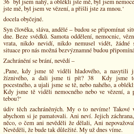
36 byl jsem nahý, a oblékli jste mě, byl jsem nemocen
jste mě, byl jsem ve vězení, a přišli jste za mnou.‘
docela obyčejné.
Syn člověka, sláva, andělé – budou se připomínat si
dne. Beze svědků. Samota oddělení, nemocnic, vězni
vrata, nikdo nevidí, nikdo nemusel vidět, žádné 
situace pro nás možná bezvýznamné budou připomíná
Zachránění se brání, nevědí –
‚Pane, kdy jsme tě viděli hladového, a nasytili 
žíznivého, a dali jsme ti pít? 38 Kdy jsme tě
pocestného, a ujali jsme se tě, nebo nahého, a oblék
Kdy jsme tě viděli nemocného nebo ve vězení, a p
tebou?‘
údiv těch zachráněných. My o to nevíme! Takové v
abychom si je pamatovali. Ani neví. Jejich záchrana,
něco, o čem ani nevěděli že dělali, Ani nepovažoval
Nevěděli, že bude tak důležité. My už dnes víme.