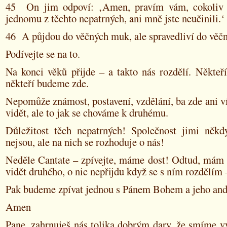
45 On jim odpoví: ‚Amen, pravím vám, cokoliv j
jednomu z těchto nepatrných, ani mně jste neučinili.‘
46 A půjdou do věčných muk, ale spravedliví do věčn
Podívejte se na to.
Na konci věků přijde – a takto nás rozdělí. Někteř
někteří budeme zde.
Nepomůže známost, postavení, vzdělání, ba zde ani vír
vidět, ale to jak se chováme k druhému.
Důležitost těch nepatrných! Společnost jimi někd
nejsou, ale na nich se rozhoduje o nás!
Neděle Cantate – zpívejte, máme dost! Odtud, mám 
vidět druhého, o nic nepřijdu když se s ním rozdělím
Pak budeme zpívat jednou s Pánem Bohem a jeho and
Amen
Pane, zahrnuješ nás tolika dobrým dary, že smíme v