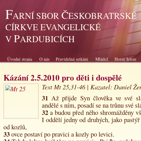
F
Č
ARNÍ SBOR
ESKOBRATRSKÉ
CÍRKVE EVANGELICKÉ
P
V
ARDUBICÍCH
Úvodní strana
O nás
Pravidelná setkání
Mládež
Horní Jelení
Kázání 2.5.2010 pro děti i dospělé
Text Mt 25,31-46
|
Kazatel: Daniel Že
31
Až přijde Syn člověka ve své sl
andělé s ním, posadí se na trůnu své sl
32
a budou před něho shromážděny vš
I oddělí jedny od druhých, jako pastýř
od kozlů,
33
ovce postaví po pravici a kozly po levici.