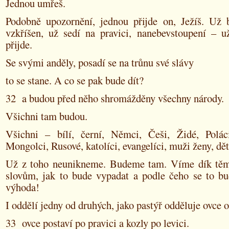
Jednou umřeš.
Podobně upozornění, jednou přijde on, Ježíš. Už b
vzkříšen, už sedí na pravici, nanebevstoupení – u
přijde.
Se svými anděly, posadí se na trůnu své slávy
to se stane. A co se pak bude dít?
32 a budou před něho shromážděny všechny národy.
Všichni tam budou.
Všichni – bílí, černí, Němci, Češi, Židé, Polác
Mongolci, Rusové, katolíci, evangelíci, muži ženy, dět
Už z toho neunikneme. Budeme tam. Víme dík těm
slovům, jak to bude vypadat a podle čeho se to bud
výhoda!
I oddělí jedny od druhých, jako pastýř odděluje ovce 
33 ovce postaví po pravici a kozly po levici.