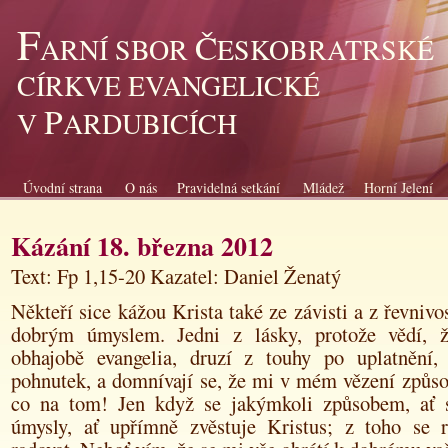
F
Č
ARNÍ SBOR
ESKOBRATRSKÉ
CÍRKVE EVANGELICKÉ
P
V
ARDUBICÍCH
Úvodní strana
O nás
Pravidelná setkání
Mládež
Horní Jelení
Kázání 18. března 2012
Text: Fp 1,15-20 Kazatel: Daniel Ženatý
Někteří sice kážou Krista také ze závisti a z řevnivos
dobrým úmyslem. Jedni z lásky, protože vědí, 
obhajobě evangelia, druzí z touhy
po uplatnění,
pohnutek, a domnívají se, že mi v mém vězení způso
co na tom! Jen když se jakýmkoli způsobem, ať 
úmysly, ať upřímně zvěstuje Kristus; z toho se 