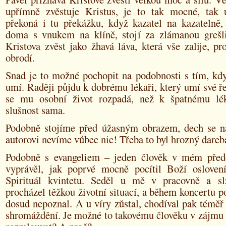
upřímně zvěstuje Kristus, je to tak mocné, tak 
překoná i tu překážku, když kazatel na kazatelně,
doma s vnukem na klíně, stojí za zlámanou grešli
Kristova zvěst jako žhavá láva, která vše zalije, pr
obrodí.
Snad je to možné pochopit na podobnosti s tím, kd
umí. Raději půjdu k dobrému lékaři, který umí své ř
se mu osobní život rozpadá, než k špatnému lék
slušnost sama.
Podobně stojíme před úžasným obrazem, dech se ná
autorovi nevíme vůbec nic! Třeba to byl hrozný dareb
Podobně s evangeliem – jeden člověk v mém před
vyprávěl, jak poprvé mocně pocítil Boží osloven
Spirituál kvintetu. Seděl u mě v pracovně a sl
procházel těžkou životní situací, a během koncertu p
dosud nepoznal. A u víry zůstal, chodíval pak téměř
shromáždění. Je možné to takovému člověku v zájmu 