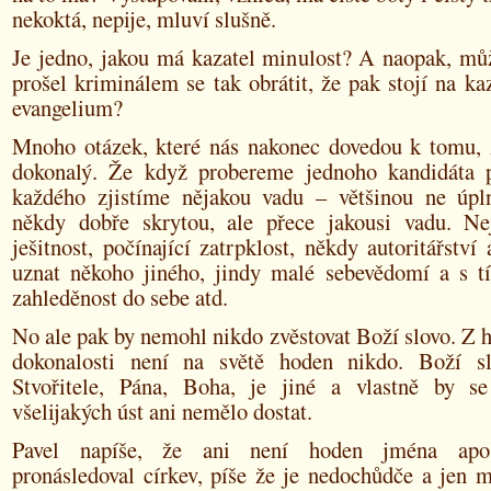
nekoktá, nepije, mluví slušně.
Je jedno, jakou má kazatel minulost? A naopak, mů
prošel kriminálem se tak obrátit, že pak stojí na ka
evangelium?
Mnoho otázek, které nás nakonec dovedou k tomu, 
dokonalý. Že když probereme jednoho kandidáta 
každého zjistíme nějakou vadu – většinou ne úpln
někdy dobře skrytou, ale přece jakousi vadu. Nej
ješitnost, počínající zatrpklost, někdy autoritářství
uznat někoho jiného, jindy malé sebevědomí a s tí
zahleděnost do sebe atd.
No ale pak by nemohl nikdo zvěstovat Boží slovo. Z h
dokonalosti není na světě hoden nikdo. Boží sl
Stvořitele, Pána, Boha, je jiné a vlastně by s
všelijakých úst ani nemělo dostat.
Pavel napíše, že ani není hoden jména apoš
pronásledoval církev, píše že je nedochůdče a jen m