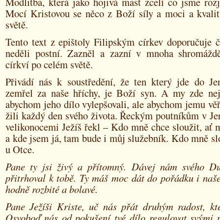
Modlitba, která jako hojivá mast zcelí co jsme rozjit
Mocí Kristovou se něco z Boží síly a moci a kvalit
světě.
Tento text z epištoly Filipským církev doporučuje č
neděli postní. Zazněl a zazní v mnoha shromážd
církví po celém světě.
Přivádí nás k soustředění, že ten který jde do Je
zemřel za naše hříchy, je Boží syn. A my zde ne
abychom jeho dílo vylepšovali, ale abychom jemu věřil
žili každý den svého života. Řeckým poutníkům v Je
velikonocemi Ježíš řekl – Kdo mně chce sloužit, ať 
a kde jsem já, tam bude i můj služebník. Kdo mně slo
u Otce.
Pane ty jsi živý a přítomný. Dávej nám svého D
přitrhoval k tobě. Ty máš moc dát do pořádku i naše
hodně rozbité a bolavé.
Pane Ježíši Kriste, uč nás přát druhým radost, kte
Osvoboď nás od pokušení tvé dílo regulovat svými