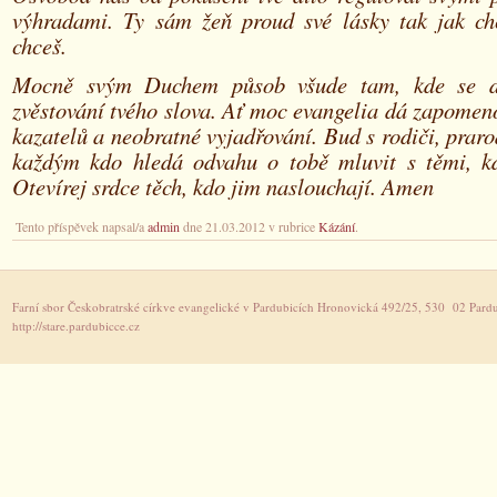
výhradami. Ty sám žeň proud své lásky tak jak c
chceš.
Mocně svým Duchem působ všude tam, kde se d
zvěstování tvého slova. Ať moc evangelia dá zapomen
kazatelů a neobratné vyjadřování. Bud s rodiči, prarod
každým kdo hledá odvahu o tobě mluvit s těmi, kd
Otevírej srdce těch, kdo jim naslouchají. Amen
Tento příspěvek napsal/a
admin
dne 21.03.2012 v rubrice
Kázání
.
Farní sbor Českobratrské církve evangelické v Pardubicích Hronovická 492/25, 530 02 Pardu
http://stare.pardubicce.cz