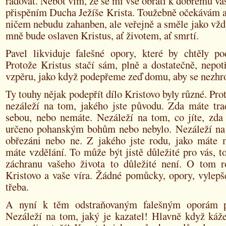
radovat. Neboť vím, že se mi vše obrátí k dobrému va
přispěním Ducha Ježíše Krista. Toužebně očekávám a
ničem nebudu zahanben, ale veřejně a směle jako vžd
mně bude oslaven Kristus, ať životem, ať smrtí.
Pavel likviduje falešné opory, které by chtěly pod
Protože Kristus stačí sám, plně a dostatečně, nepo
vzpěru, jako když podepřeme zeď domu, aby se nezhro
Ty touhy nějak podepřít dílo Kristovo byly různé. Prot
nezáleží na tom, jakého jste původu. Zda máte trad
sebou, nebo nemáte. Nezáleží na tom, co jíte, zda
určeno pohanským bohům nebo nebylo. Nezáleží na 
obřezáni nebo ne. Z jakého jste rodu, jako máte m
máte vzdělání. To může být jistě důležité pro vás, t
záchranu vašeho života to důležité není. O tom r
Kristovo a vaše víra. Žádné pomůcky, opory, vylepš
třeba.
A nyní k těm odstraňovaným falešným oporám př
Nezáleží na tom, jaký je kazatel! Hlavně když káž