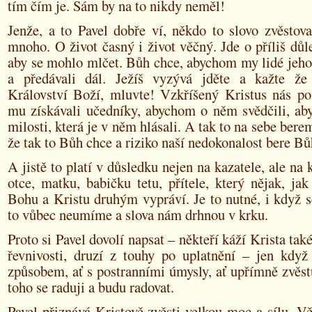
tím čím je. Sám by na to nikdy neměl!
Jenže, a to Pavel dobře ví, někdo to slovo zvěstov
mnoho. O život časný i život věčný. Jde o příliš důle
aby se mohlo mlčet. Bůh chce, abychom my lidé jeho
a předávali dál. Ježíš vyzývá jděte a kažte že 
Království Boží, mluvte! Vzkříšený Kristus nás po
mu získávali učedníky, abychom o něm svědčili, ab
milosti, která je v něm hlásali. A tak to na sebe ber
že tak to Bůh chce a riziko naší nedokonalost bere Bů
A jistě to platí v důsledku nejen na kazatele, ale na 
otce, matku, babičku tetu, přítele, který nějak, ja
Bohu a Kristu druhým vypráví. Je to nutné, i když 
to vůbec neumíme a slova nám drhnou v krku.
Proto si Pavel dovolí napsat – někteří káží Krista také
řevnivosti, druzí z touhy po uplatnění – jen když
způsobem, ať s postranními úmysly, ať upřímně zvěst
toho se raduji a budu radovat.
Pavel přiznává Kristově zvěsti velkou moc a sílu. Vě