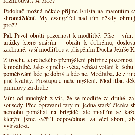
rozmlouvat? A proč?
Podobně možná někdo přijme Krista na mamutím e
shromáždění. My evangelíci nad tím někdy ohrnu
proč?
Pak Pavel obrátí pozornost k modlitbě. Píše – vím,
urážky které snáším – obrátí k dobrému, doslov
záchraně, vaší modlitbou a přispěním Ducha Ježíše Kr
Z trochu teoretického přemýšlení přitrhne pozornost
k modlitbě. Jako z jiného světa, vchází volání k Bohu
poměřování kdo je dobrý a kdo ne. Modlitba. Je z jin
jiné kvality. Prostupuje naše myšlení. Modlitba, děk
přímluvy za druhé.
Vím od mnohých z vás, že se modlíte za druhé, za 
sousedy. Před opravami fary mi jedna starší členka sb
nemohu pomáhat na brigádě, ale modlím se každ
kterým jsme svěřili odpovědnost za věci sboru, ab
vytrvalost.