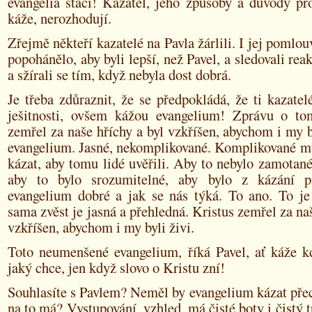
evangelia stačí! Kazatel, jeho způsoby a důvody pr
káže, nerozhodují.
Zřejmě někteří kazatelé na Pavla žárlili. I jej pomlou
popohánělo, aby byli lepší, než Pavel, a sledovali rea
a sžírali se tím, když nebyla dost dobrá.
Je třeba zdůraznit, že se předpokládá, že ti kazatelé
ješitnosti, ovšem kážou evangelium! Zprávu o to
zemřel za naše hříchy a byl vzkříšen, abychom i my by
evangelium. Jasné, nekomplikované. Komplikované mů
kázat, aby tomu lidé uvěřili. Aby to nebylo zamotané,
aby to bylo srozumitelné, aby bylo z kázání pa
evangelium dobré a jak se nás týká. To ano. To je
sama zvěst je jasná a přehledná. Kristus zemřel za naš
vzkříšen, abychom i my byli živi.
Toto neumenšené evangelium, říká Pavel, ať káže kd
jaký chce, jen když slovo o Kristu zní!
Souhlasíte s Pavlem? Neměl by evangelium kázat přec
na to má? Vystupování, vzhled, má čisté boty i čistý tr