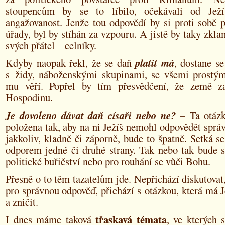
stoupencům by se to líbilo, očekávali od Ježíš
angažovanost. Jenže tou odpovědí by si proti sobě 
úřady, byl by stíhán za vzpouru. A jistě by taky zkla
svých přátel – celníky.
Kdyby naopak řekl, že se daň
platit má
, dostane s
s židy, náboženskými skupinami, se všemi prostými
mu věří. Popřel by tím přesvědčení, že země za
Hospodinu.
Je dovoleno dávat daň císaři nebo ne? –
Ta otáz
položena tak, aby na ni Ježíš nemohl odpovědět sprá
jakkoliv, kladně či záporně, bude to špatně. Setká 
odporem jedné či druhé strany. Tak nebo tak bude s
politické buřičství nebo pro rouhání se vůči Bohu.
Přesně o to těm tazatelům jde. Nepřichází diskutovat,
pro správnou odpověď, přichází s otázkou, která má J
a zničit.
třaskavá témata
I dnes máme taková
, ve kterých 