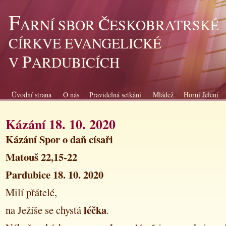
F
Č
ARNÍ SBOR
ESKOBRATRSKÉ
CÍRKVE EVANGELICKÉ
P
V
ARDUBICÍCH
Úvodní strana
O nás
Pravidelná setkání
Mládež
Horní Jelení
Kázání 18. 10. 2020
Kázání Spor o daň císaři
Matouš 22,15-22
Pardubice 18. 10. 2020
Milí přátelé,
léčka
na Ježíše se chystá
.