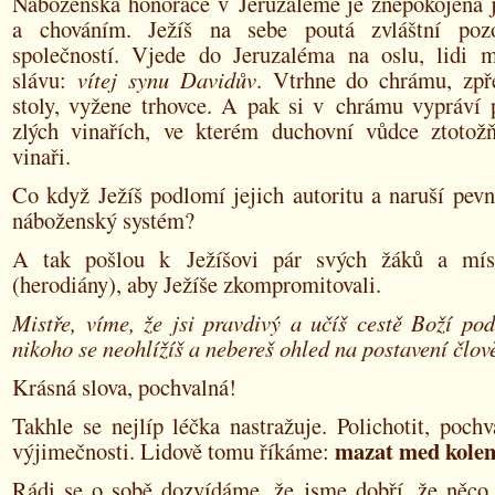
Náboženská honorace v Jeruzalémě je znepokojena 
a chováním. Ježíš na sebe poutá zvláštní pozo
společností. Vjede do Jeruzaléma na oslu, lidi m
slávu:
vítej synu Davidův
. Vtrhne do chrámu, zp
stoly, vyžene trhovce. A pak si v chrámu vypráví 
zlých vinařích, ve kterém duchovní vůdce ztotož
vinaři.
Co když Ježíš podlomí jejich autoritu a naruší pev
náboženský systém?
A tak pošlou k Ježíšovi pár svých žáků a mís
(herodiány), aby Ježíše zkompromitovali.
Mistře, víme, že jsi pravdivý a učíš cestě Boží po
nikoho se neohlížíš a nebereš ohled na postavení člov
Krásná slova, pochvalná!
Takhle se nejlíp léčka nastražuje. Polichotit, pochvá
mazat med kole
výjimečnosti. Lidově tomu říkáme:
Rádi se o sobě dozvídáme, že jsme dobří, že něc