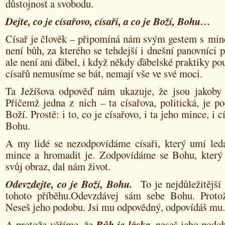
důstojnost a svobodu.
Dejte, co je císařovo, císaři, a co je Boží, Bohu…
Císař je člověk – připomíná nám svým gestem s minc
není bůh, za kterého se tehdejší i dnešní panovníci p
ale není ani ďábel, i když někdy ďábelské praktiky pou
císařů nemusíme se bát, nemají vše ve své moci.
Ta Ježíšova odpověď nám ukazuje, že jsou jakoby
Přičemž jedna z nich – ta císařova, politická, je 
Boží. Prostě: i to, co je císařovo, i ta jeho mince, i c
Bohu.
A my lidé se nezodpovídáme císaři, který umí leda
mince a hromadit je. Zodpovídáme se Bohu, který 
svůj obraz, dal nám život.
Odevzdejte, co je Boží, Bohu.
To je nejdůležitější
tohoto příběhu.Odevzdávej sám sebe Bohu. Proto
Neseš jeho podobu. Jsi mu odpovědný, odpovídáš mu.
A protože věříme, že
Bůh je láska
, neseš jeho podo