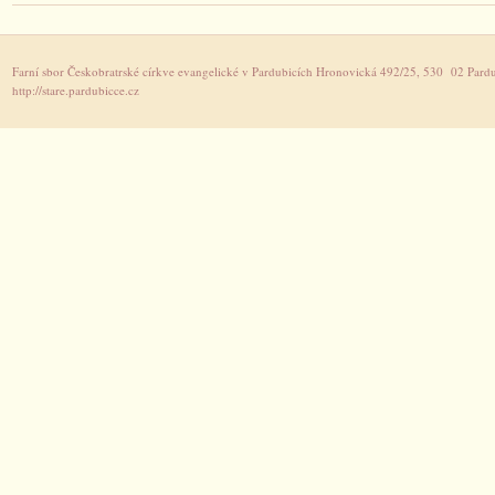
Farní sbor Českobratrské církve evangelické v Pardubicích Hronovická 492/25, 530 02 Pardu
http://stare.pardubicce.cz