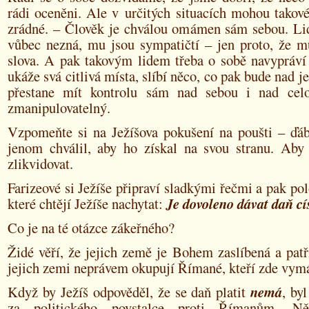
rádi oceněni. Ale v určitých situacích mohou takov
zrádné. – Člověk je chválou omámen sám sebou. Lidi
vůbec nezná, mu jsou sympatičtí – jen proto, že mu
slova. A pak takovým lidem třeba o sobě navypráví 
ukáže svá citlivá místa, slíbí něco, co pak bude nad je
přestane mít kontrolu sám nad sebou i nad celo
zmanipulovatelný.
Vzpomeňte si na Ježíšova pokušení na poušti – ďáb
jenom chválil, aby ho získal na svou stranu. Ab
zlikvidovat.
Farizeové si Ježíše připraví sladkými řečmi a pak pol
které chtějí Ježíše nachytat:
Je dovoleno dávat daň cí
Co je na té otázce zákeřného?
Židé věří, že jejich země je Bohem zaslíbená a pat
jejich zemi neprávem okupují Římané, kteří zde vym
Když by Ježíš odpověděl, že se daň platit
nemá
, by
za politického povstalce proti Římanům. Ně