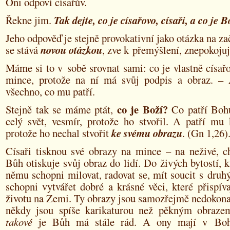
Oni odpoví císařův.
Řekne jim.
Tak dejte, co je císařovo, císaři, a co je 
Jeho odpověď je stejně provokativní jako otázka na za
se stává
novou otázkou
, zve k přemýšlení, znepokojuj
Máme si to v sobě srovnat sami: co je vlastně císař
mince, protože na ní má svůj podpis a obraz. – 
všechno, co mu patří.
co je Boží?
Stejně tak se máme ptát,
Co patří Boh
celý svět, vesmír, protože ho stvořil. A patří mu 
protože ho nechal stvořit
ke svému obrazu
. (Gn 1,26)
Císaři tisknou své obrazy na mince – na neživé, c
Bůh otiskuje svůj obraz do lidí. Do živých bytostí, k
němu schopni milovat, radovat se, mít soucit s druh
schopni vytvářet dobré a krásné věci, které přispí
životu na Zemi. Ty obrazy jsou samozřejmě nedokonal
někdy jsou spíše karikaturou než pěkným obraz
takové
je Bůh má stále rád. A ony mají v Boh