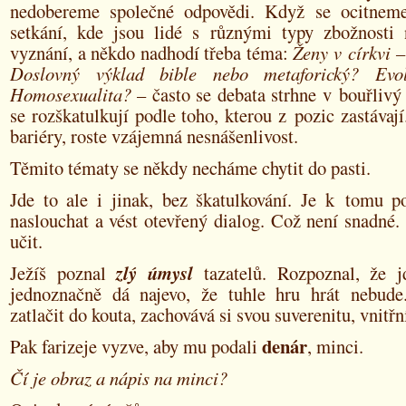
nedobereme společné odpovědi. Když se ocitnem
setkání, kde jsou lidé s různými typy zbožnosti
vyznání, a někdo nadhodí třeba téma:
Ženy v církvi 
Doslovný výklad bible nebo metaforický? Evol
Homosexualita?
– často se debata strhne v bouřlivý 
se rozškatulkují podle toho, kterou z pozic zastávají
bariéry, roste vzájemná nesnášenlivost.
Těmito tématy se někdy necháme chytit do pasti.
Jde to ale i jinak, bez škatulkování. Je k tomu po
naslouchat a vést otevřený dialog. Což není snadné
učit.
Ježíš poznal
zlý úmysl
tazatelů. Rozpoznal, že 
jednoznačně dá najevo, že tuhle hru hrát nebud
zatlačit do kouta, zachovává si svou suverenitu, vnitř
denár
Pak farizeje vyzve, aby mu podali
, minci.
Čí je obraz a nápis na minci?