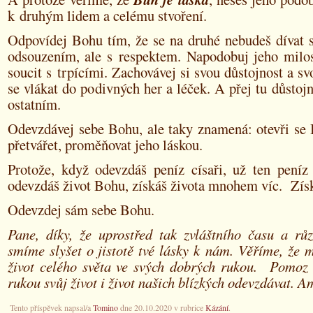
k druhým lidem a celému stvoření.
Odpovídej Bohu tím, že se na druhé nebudeš dívat 
odsouzením, ale s respektem. Napodobuj jeho milos
soucit s trpícími. Zachovávej si svou důstojnost a s
se vlákat do podivných her a léček. A přej tu důstoj
ostatním.
Odevzdávej sebe Bohu, ale taky znamená: otevři se 
přetvářet, proměňovat jeho láskou.
Protože, když odevzdáš peníz císaři, už ten pení
odevzdáš život Bohu, získáš života mnohem víc. Získ
Odevzdej sám sebe Bohu.
Pane, díky, že uprostřed tak zvláštního času a růz
smíme slyšet o jistotě tvé lásky k nám. Věříme, že m
život celého světa ve svých dobrých rukou. Pomoz
rukou svůj život i život našich blízkých odevzdávat. 
Tento příspěvek napsal/a
Tomino
dne 20.10.2020 v rubrice
Kázání
.