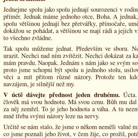
Jednejme spolu jako spolu jednají sourozenci v rodin
příměr. Jednak máme jednoho otce, Boha. A jednak, 
spolu většinou jednají bez přetvářky, přímočaře, umě
dokážou se pohádat, a většinou se mají rádi a jejich 
to všechno zvládne.
Tak spolu můžeme jednat. Především ve sboru. N
urazit. Nechci nad ním zvítězit. Nechci dokázat za k
mám pravdu. Naopak. Jednám s nám jako se svým s
proto jsme schopni být spolu u jednoho stolu, usilo
věci a mít přitom různé názory. Protože ten kd
navzájem, je silnější než my.
V úctě dávejte přednost jeden druhému.
Úcta.
člověk má svou hodnotu. Má svou cenu. Bůh mu dal ž
za něj zemřel. To je jeho hodnota a váha. A tu nezm
mně třeba svými názory leze na nervy.
Určitě se nám stalo, že jsme o někom neměli valné mí
co jsme poznali jeho život, v čem žije, co prožil, po