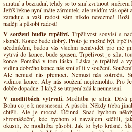
smutní a bezradní, tehdy se to smí zvrtnout směrem 
Ježíš řekne nyní máte zármutek, ale uvidím vás opět a
zaraduje a vaši radost vám nikdo nevezme! Boží b
naději a působí radost!
V soužení buďte trpěliví.
Trpělivost souvisí s nad
skončí. Konec bude dobrý. Proto je možné být trpěliv
učedníkům, budou vás všichni nenávidět pro mé j
vytrvá do konce, bude spasen. Trpělivost je síla, to
konce. Pomáhá v tom láska. Láska je trpělivá a vy
vidina dobrého konce nás smí sílit v soužení. Soužení
Ale nemusí nás přemoci. Nemusí nás zotročit. S
vidinou konce. Aby nás soužení nepřemohlo. Pro Jež
dobře dopadne. I když se utrpení zdá k neunesení.
V modlitbách vytrvalí.
Modlitba je silná. Dává p
Bohu co je k neusnesení. A působí. Někdy třeba jin
chtěli. Ale je mocná. Účinná. Snad bychom někd
shromáždění, kde bychom si navzájem sdělili, j
okusili, že modlitba působí. Jak to bylo krásné. Š