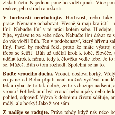
získali úctu. Najednou jsme ho viděli jinak. Více jsm
reakce, jeho strach a úzkosti.
V horlivosti neochabujte.
Horlivost, nebo také p
práce. Nemáme ochabovat. Přesnější mají kraličtí –
líní! Nebuďte líní v té práci kolem sebe. Hledejte, p
žijte, vydávejte ze sebe něco. Nebuďte líní dávat ze s
do vás vložil Bůh. Ten v podobenství, který hřivnu zak
líný. Pavel by možná řekl, proto že máte výstroj 
třeba se šetřit! Bůh už udělal krok k tobě, člověče, 
udělat krok k němu, tedy k člověku vedle tebe. Je t
se. Můžeš. Bůh o tom rozhodl. Spolehni se na to.
Buďte vroucího ducha.
Vroucí, doslova horký. Vřel
co jsme od Boha přijali není možné vydávat unudě
leklá ryba. Je to tak dobré, že to vzbuzuje nadšení, a
vroucí! Polibek umí být vroucí nebo nijaký nebo ledo
pohled, odpověď. Výzva k dobrému životu sděluje, an
mdlý, ale horký! Jako život sám!
Z naděje se radujte.
Právě tehdy když nás něco bo