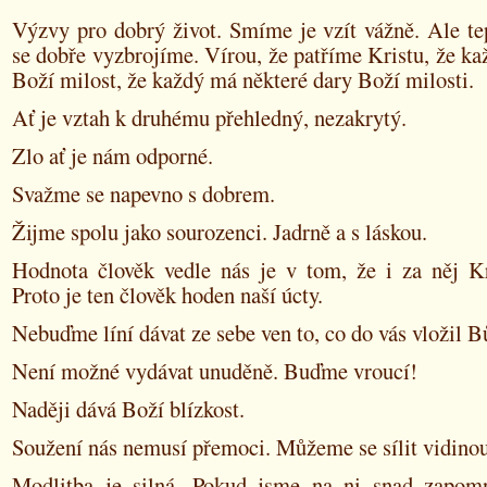
Výzvy pro dobrý život. Smíme je vzít vážně. Ale te
se dobře vyzbrojíme. Vírou, že patříme Kristu, že k
Boží milost, že každý má některé dary Boží milosti.
Ať je vztah k druhému přehledný, nezakrytý.
Zlo ať je nám odporné.
Svažme se napevno s dobrem.
Žijme spolu jako sourozenci. Jadrně a s láskou.
Hodnota člověk vedle nás je v tom, že i za něj Kr
Proto je ten člověk hoden naší úcty.
Nebuďme líní dávat ze sebe ven to, co do vás vložil B
Není možné vydávat unuděně. Buďme vroucí!
Naději dává Boží blízkost.
Soužení nás nemusí přemoci. Můžeme se sílit vidino
Modlitba je silná. Pokud jsme na ni snad zapomn