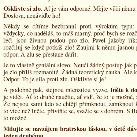
Ošklivte si zlo
. Ať je vám odporné. Mějte vůči němu 
Doslova, nenáviďte ho!
Někdy se cítíme bezbranní proti výrokům typu: 
vždycky, co naděláš, to máš marný, proč bych se rozč
řeči jsou živnou půdou pro zlo. Pavel jakoby říka
rozčiluj se když potkáš zlo! Zaujmi k němu jasnou 
odpor. A zlu se přestane dařit.
Je to vlastně geniální slovo. Neučí žádný postup jak p
je zlo příliš rozmanité. Žádná teoretický nauka. Ale k
Odpor. To je síla proti zlu. Ošklivte si je!
lněte k 
A podobně pak, stejnou intenzitou vyzve,
je vidět. Ať to druhé naučíte, ať vidí, že to je možné, 
Že nejsou sami kdo se chtějí přimknout, zamknout 
to více než lněte, přiviňte se, svažte se s dobrem. S 
to možné.
Milujte se navzájem bratrskou láskou, v úctě dáv
jeden druhému.