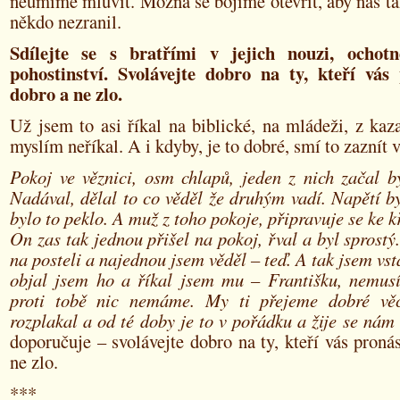
neumíme mluvit. Možná se bojíme otevřít, aby nás t
někdo nezranil.
Sdílejte se s bratřími v jejich nouzi, ochotn
pohostinství. Svolávejte dobro na ty, kteří vás 
dobro a ne zlo.
Už jsem to asi říkal na biblické, na mládeži, z kaz
myslím neříkal. A i kdyby, je to dobré, smí to zaznít v
Pokoj ve věznici, osm chlapů, jeden z nich začal b
Nadával, dělal to co věděl že druhým vadí. Napětí b
bylo to peklo. A muž z toho pokoje, připravuje se ke k
On zas tak jednou přišel na pokoj, řval a byl sprostý.
na posteli a najednou jsem věděl – teď. A tak jsem vst
objal jsem ho a říkal jsem mu – Františku, nemusí
proti tobě nic nemáme. My ti přejeme dobré v
rozplakal a od té doby je to v pořádku a žije se ná
doporučuje – svolávejte dobro na ty, kteří vás pronás
ne zlo.
***