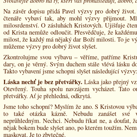
Svolávejte dobro na ty, kteří vás pronásledují, dobro, a
Na závěr dopisu přidá Pavel výzvy pro dobrý život.
čtenáře vybaví tak, aby mohl výzvy přijmout. M
milosrdenství. O zásluhách Kristových. Ujišťuje čten
od Krista nemůže odloučit. Přesvědčuje, že každému
milost, že každý má nějaký dar Boží milosti. To je vý
můžeme výzvy pro dobrý život slyšet.
Zkontrolujme svou výbavu – věříme, patříme Kris
dary, on je věrný. Svým duchem stále vlévá lásku do
Takto vybavení jsme schopni slyšet následující výzvy
Láska nechť je bez přetvářky.
Láska jako přejný vz
Otevřený. Touha spolu navzájem vycházet. Tato o
přetvářky. Ať je přehledná, odkrytá.
Jsme toho schopní? Myslím že ano. S Kristovou výba
to také otázka kázně. Nebudu zanášet své v
neprůhledným. Nechci. Nebudu říkat ne, a doufat, ž
nějak bokem bude slyšet ano, po kterém toužím. Nem
maskovat. Je to zbytečné.