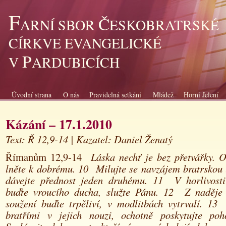
F
Č
ARNÍ SBOR
ESKOBRATRSKÉ
CÍRKVE EVANGELICKÉ
P
V
ARDUBICÍCH
Úvodní strana
O nás
Pravidelná setkání
Mládež
Horní Jelení
Kázání – 17.1.2010
Text: Ř 12,9-14
| Kazatel: Daniel Ženatý
Římanům 12,9-14
Láska nechť je bez přetvářky. Oš
lněte k dobrému. 10 Milujte se navzájem bratrskou 
dávejte přednost jeden druhému. 11 V horlivosti
buďte vroucího ducha, služte Pánu. 12 Z naděje 
soužení buďte trpěliví, v modlitbách vytrvalí. 13 
bratřími v jejich nouzi, ochotně poskytujte poh