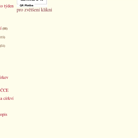
to týden
pro zvětšení klikni
í
(88)
115)
(51)
írkev
d ČCE
a církví
opis