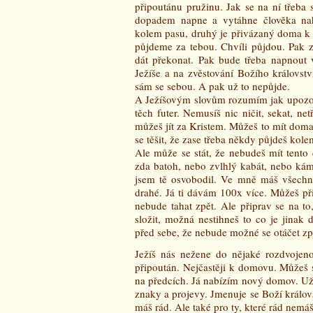
připoutánu pružinu. Jak se na ní třeba
dopadem napne a vytáhne člověka nah
kolem pasu, druhý je přivázaný doma k fut
půjdeme za tebou. Chvíli půjdou. Pak z
dát překonat. Pak bude třeba napnout v
Ježíše a na zvěstování Božího královst
sám se sebou. A pak už to nepůjde.
A Ježíšovým slovům rozumím jak upozor
těch futer. Nemusíš nic ničit, sekat, ne
můžeš jít za Kristem. Můžeš to mít doma s
se těšit, že zase třeba někdy půjdeš kole
Ale může se stát, že nebudeš mít tento
zda batoh, nebo zvlhlý kabát, nebo kám
jsem tě osvobodil. Ve mně máš všechno
drahé. Já ti dávám 100x více. Můžeš při
nebude tahat zpět. Ale připrav se na t
složit, možná nestihneš to co je jinak
před sebe, že nebude možné se otáčet zp
Ježíš nás nežene do nějaké rozdvojeno
připoután. Nejčastěji k domovu. Můžeš 
na předcích. Já nabízím nový domov. Už u
znaky a projevy. Jmenuje se Boží královs
máš rád. Ale také pro ty, které rád nemáš