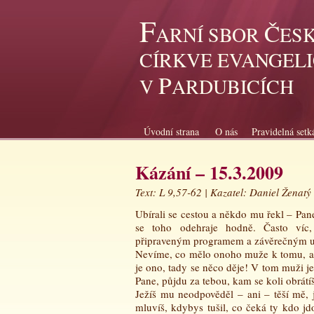
F
Č
ARNÍ SBOR
ES
CÍRKVE EVANGEL
P
V
ARDUBICÍCH
Úvodní strana
O nás
Pravidelná setk
Kázání – 15.3.2009
Text: L 9,57-62 | Kazatel: Daniel Ženatý
Ubírali se cestou a někdo mu řekl – Pane
se toho odehraje hodně. Často víc
připraveným programem a závěrečným 
Nevíme, co mělo onoho muže k tomu, aby
je ono, tady se něco děje! V tom muži je
Pane, půjdu za tebou, kam se koli obrátíš
Ježíš mu neodpověděl – ani – těší mě, 
mluvíš, kdybys tušil, co čeká ty kdo j