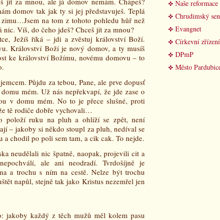
eš jít za mnou, ale já domov nemám. Chápeš?
Naše reformace
m domov tak jak ty si jej představuješ. Teplá
Chrudimský sen
na zimu…Jsem na tom z tohoto pohledu hůř než
Evangnet
Já nic. Víš, do čeho jdeš? Chceš jít za mnou?
, Ježíš říká – jdi a zvěstuj království Boží.
Církevní zřízení
u. Království Boží je nový domov, a ty musíš
DPmP
nost ke království Božímu, novému domovu – to
o.
Město Pardubic
zájemcem. Půjdu za tebou, Pane, ale prve dopusť
 v domu mém. Už nás nepřekvapí, že jde zase o
ou v domu mém. No to je přece slušné, proti
že tě rodiče dobře vychovali…
o položí ruku na pluh a ohlíží se zpět, není
ají – jakoby si někdo stoupl za pluh, nedíval se
 a chodil po poli sem tam, a cik cak. To nejde.
ka neudělali nic špatně, naopak, projevili cit a
epochválí, ale ani neodradí. Tvrdošíjně je
ma a trochu s ním na cestě. Nelze být trochu
tět napůl, stejně tak jako Kristus nezemřel jen
kto: jakoby každý z těch mužů měl kolem pasu