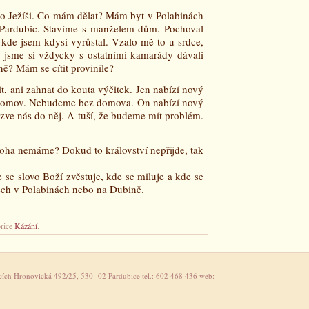
co Ježíši. Co mám dělat? Mám byt v Polabinách
Pardubic. Stavíme s manželem dům. Pochoval
 kde jsem kdysi vyrůstal. Vzalo mě to u srdce,
jsme si vždycky s ostatními kamarády dávali
tně? Mám se cítit provinile?
it, ani zahnat do kouta výčitek. Jen nabízí nový
ý domov. Nebudeme bez domova. On nabízí nový
 zve nás do něj. A tuší, že budeme mít problém.
ha nemáme? Dokud to království nepřijde, tak
 se slovo Boží zvěstuje, kde se miluje a kde se
tech v Polabinách nebo na Dubině.
brice
Kázání
.
icích Hronovická 492/25, 530 02 Pardubice tel.: 602 468 436 web: