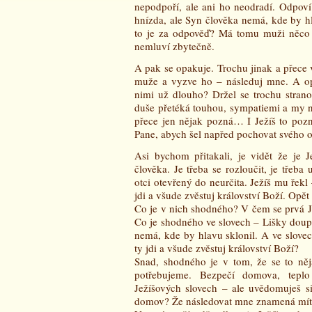
nepodpoří, ale ani ho neodradí. Odpoví
hnízda, ale Syn člověka nemá, kde by hl
to je za odpověď? Má tomu muži něco d
nemluví zbytečně.
A pak se opakuje. Trochu jinak a přece
muže a vyzve ho – následuj mne. A op
nimi už dlouho? Držel se trochu stra
duše přetéká touhou, sympatiemi a my n
přece jen nějak pozná… I Ježíš to pozn
Pane, abych šel napřed pochovat svého o
Asi bychom přitakali, je vidět že je J
člověka. Je třeba se rozloučit, je třeba
otci otevřený do neurčita. Ježíš mu řekl
jdi a všude zvěstuj království Boží. Opět
Co je v nich shodného? V čem se prvá J
Co je shodného ve slovech – Lišky doupa
nemá, kde by hlavu sklonil. A ve slove
ty jdi a všude zvěstuj království Boží?
Snad, shodného je v tom, že se to n
potřebujeme. Bezpečí domova, tep
Ježíšových slovech – ale uvědomuješ si
domov? Že následovat mne znamená mít 