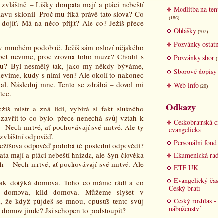
 zvláštně – Lišky doupata mají a ptáci nebeští
Modlitba na ten
avu sklonil. Proč mu říká právě tato slova? Co
(186)
ojít? Má na něco přijít? Ale co? Ježíš přece
Ohlášky
(707)
Pozvánky ostatn
 v mnohém podobně. Ježíš sám osloví nějakého
ět nevíme, proč zrovna toho muže? Chodil s
Pozvánky sbor
(
nou? Byl nesmělý tak, jako my někdy býváme,
Sborové dopisy
evíme, kudy s nimi ven? Ale okolí to nakonec
al. Následuj mne. Tento se zdráhá – dovol mi
Web info
(20)
tce.
Odkazy
ežíš mistr a zná lidi, vybírá si fakt slušného
 uzavřít to co bylo, přece nenechá svůj vztah k
Českobratrská c
 – Nech mrtvé, ať pochovávají své mrtvé. Ale ty
evangelická
 zvláštní odpověď.
Personální fon
ežíšova odpověď podobá té poslední odpovědí?
ta mají a ptáci nebeští hnízda, ale Syn člověka
Ekumenická rad
ch – Nech mrtvé, ať pochovávají své mrtvé. Ale
ETF UK
Evangelický čas
ějak dotýká domova. Toho co máme rádi a co
Český bratr
lo domova, klid domova. Můžeme slyšet v
, že když půjdeš se mnou, opustíš tento svůj
Český rozhlas -
náboženství
domov jinde? Jsi schopen to podstoupit?