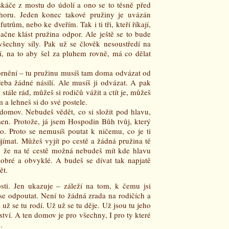
 skáče z mostu do údolí a ono se to těsně před
oru. Jeden konec takové pružiny je uvázán
rům, nebo ke dveřím. Tak i ti tři, kteří říkají,
ačne klást pružina odpor. Ale ještě se to bude
šechny síly. Pak už se člověk nesoustředí na
ví, na to aby šel za pluhem rovně, má co dělat
nění – tu pružinu musíš tam doma odvázat od
třeba žádné násilí. Ale musíš ji odvázat. A pak
tále rád, můžeš si rodičů vážit a ctít je, můžeš
m a lehneš si do své postele.
 domov. Nebudeš vědět, co si složit pod hlavu,
en. Protože, já jsem Hospodin Bůh tvůj, který
. Proto se nemusíš poutat k ničemu, co je ti
jímat. Můžeš vyjít po cestě a žádná pružina tě
o, že na té cestě možná nebudeš mít kde hlavu
 dobré a obvyklé. A budeš se dívat tak napjatě
ět.
sti. Jen ukazuje – záleží na tom, k čemu jsi
se odpoutat. Není to žádná zrada na rodičích a
ž se tu rodí. Už už se tu děje. Už jsou tu jeho
tví. A ten domov je pro všechny, I pro ty které
.