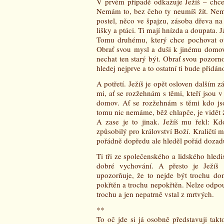
V prvém případě odkazuje Ježíš – chc
Nemám to, bez čeho ty neumíš žít. Nemá
postel, něco ve špajzu, zásoba dřeva 
lišky a ptáci. Ti mají hnízda a doupata. 
Tomu druhému, který chce pochovat otce
Obrať svou mysl a duši k jinému domov
nechat ten starý být. Obrať svou pozor
hledej nejprve a to ostatní ti bude přidán
A potřetí. Ježíš je opět osloven dalším 
mi, ať se rozžehnám s těmi, kteří jsou
domov. Ať se rozžehnám s těmi kdo js
tomu nic nemáme, běž chlapče, je vidět 
A zase je to jinak. Ježíš mu řekl: Kd
způsobilý pro království Boží. Kraličtí m
pořádně dopředu ale hleděl pořád dozadu
Ti tři ze společenského a lidského hledis
dobré vychování. A přesto je Ježíš n
upozorňuje, že to nejde být trochu do
pokřtěn a trochu nepokřtěn. Nelze odpouš
trochu a jen nepatrně vstal z mrtvých.
**
To oč jde si já osobně představuji ta