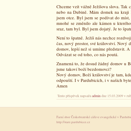
Chceme vzít vážně Ježíšova slova. Tak 
nebo na Dubině. Mám domek na kraji 
jsem otce. Byl jsem se podívat do míst,
mnohé se změnilo ale kámen u kterého 
sraz, tam byl. Byl jsem dojatý. Je to špa
Není to špatně. Ježíš nás nechce rozdvoj
čas, nový prostor, své království. Nov
domov, lepší než si umíme představit. A
Odvázat se od toho, co nás poutá.
Znamená to, že dosud žádný domov u Bo
jsme takoví boží bezdomovci?
Nový domov, Boží království je tam, kde
odpouští. I v Pardubicích, i v našich by
Amen
Tento příspěvek napsal/a
admin
dne 15.03.2009 v ru
Farní sbor Českobratrské církve evangelické v Pardub
http://stare.pardubicce.cz