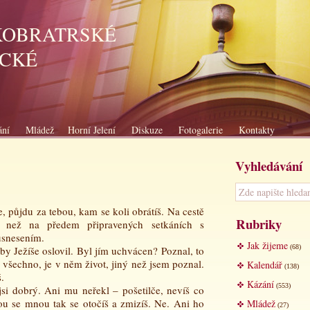
KOBRATRSKÉ
ICKÉ
ání
Mládež
Horní Jelení
Diskuze
Fotogalerie
Kontakty
Vyhledávání
, půjdu za tebou, kam se koli obrátíš. Na cestě
Rubriky
, než na předem připravených setkáních s
usnesením.
Jak žijeme
(68)
 Ježíše oslovil. Byl jím uchvácen? Poznal, to
 všechno, je v něm život, jiný než jsem poznal.
Kalendář
(138)
.
Kázání
(553)
jsi dobrý. Ani mu neřekl – pošetilče, nevíš co
dou se mnou tak se otočíš a zmizíš. Ne. Ani ho
Mládež
(27)