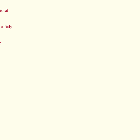
iorát
 a řády
e