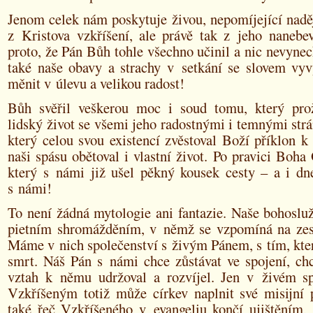
Jenom celek nám poskytuje živou, nepomíjející naděj
z Kristova vzkříšení, ale právě tak z jeho nanebev
proto, že Pán Bůh tohle všechno učinil a nic nevyne
také naše obavy a strachy v setkání se slovem vy
měnit v úlevu a velikou radost!
Bůh svěřil veškerou moc i soud tomu, který pro
lidský život se všemi jeho radostnými i temnými st
který celou svou existencí zvěstoval Boží příklon k
naši spásu obětoval i vlastní život. Po pravici Boha 
který s námi již ušel pěkný kousek cesty – a i dne
s námi!
To není žádná mytologie ani fantazie. Naše bohoslu
pietním shromážděním, v němž se vzpomíná na zes
Máme v nich společenství s živým Pánem, s tím, kte
smrt. Náš Pán s námi chce zůstávat ve spojení, chc
vztah k němu udržoval a rozvíjel. Jen v živém sp
Vzkříšeným totiž může církev naplnit své misijní p
také řeč Vzkříšeného v evangeliu končí ujištěním, 