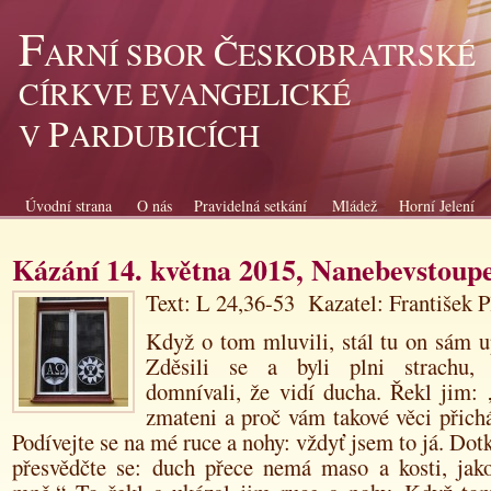
F
Č
ARNÍ SBOR
ESKOBRATRSKÉ
CÍRKVE EVANGELICKÉ
P
V
ARDUBICÍCH
Úvodní strana
O nás
Pravidelná setkání
Mládež
Horní Jelení
Kázání 14. května 2015, Nanebevstoup
Text: L 24,36-53 Kazatel: František 
Když o tom mluvili, stál tu on sám u
Zděsili se a byli plni strachu,
domnívali, že vidí ducha. Řekl jim: 
zmateni a proč vám takové věci přich
Podívejte se na mé ruce a nohy: vždyť
jsem to já. Dot
přesvědčte se: duch přece nemá maso a kosti, jako