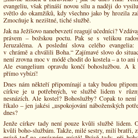
evangeliu, však přináší novou sílu a naději do vysiluj
světlo do okamžiků, kdy všechno jako by hrozila za
Zmocňuje k nezištné, tiché službě.
Jak na Ježíšovo nanebevzetí reagují učedníci? Vzdáv
právem – božskou poctu. Pak se s velikou rados
Jeruzaléma. A poslední slova celého evangelia:
v chrámě a chválili Boha.“ Zajímavé slovo do situa
není zrovna moc v módě chodit do kostela – a to ani 
Ale evangelium opravdu končí bohoslužbou. A k
přímo vybízí!
Dnes nám někteří připomínají a taky budou připomí
církve je u potřebných, ve službě lidem v různ
nesnázích. Ale kostel? Bohoslužby? Copak to není 
říkalo – jen jakési „uspokojování náboženských pot
dnes?
Jenže církev tady není pouze kvůli službě lidem. O
kvůli boho-službám. Takže, milé sestry, milí bratři, z
právě teď na správném místě! Právě tady, při boh