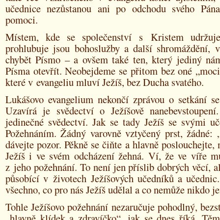
učednice nezůstanou ani po odchodu svého Pán
pomoci.
Místem, kde se společenství s Kristem udržuje
prohlubuje jsou bohoslužby a další shromáždění, 
chybět Písmo – a ovšem také ten, který jediný n
Písma otevřít. Neobejdeme se přitom bez oné „moci 
které v evangeliu mluví Ježíš, bez Ducha svatého.
Lukášovo evangelium nekončí zprávou o setkání s
Uzavírá je svědectví o Ježíšově nanebevstoupení.
jedinečné svědectví. Jak se tady Ježíš se svými uč
Požehnáním. Žádný varovně vztyčený prst, žádné: 
dávejte pozor. Pěkně se čiňte a hlavně poslouchejte, 
Ježíš i ve svém odcházení žehná. Ví, že ve víře m
z jeho požehnání. To není jen příslib dobrých věcí, a
působící v životech Ježíšových učedníků a učednic.
všechno, co pro nás Ježíš udělal a co nemůže nikdo jen
Tohle Ježíšovo požehnání nezaručuje pohodlný, bezst
„hlavně klídek a zdravíčko“, jak se dnes říká. Těm,