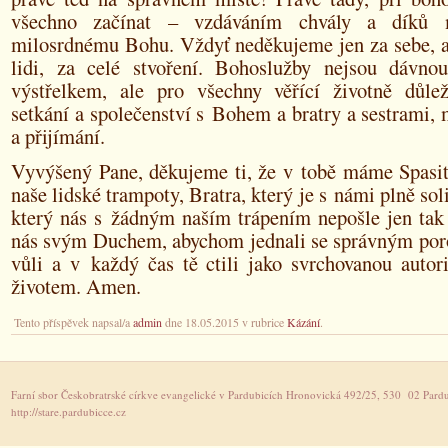
všechno začínat – vzdáváním chvály a díků 
milosrdnému Bohu. Vždyť neděkujeme jen za sebe, al
lidi, za celé stvoření. Bohoslužby nejsou dávn
výstřelkem, ale pro všechny věřící životně důl
setkání a společenství s Bohem a bratry a sestrami,
a přijímání.
Vyvýšený Pane, děkujeme ti, že v tobě máme Spasite
naše lidské trampoty, Bratra, který je s námi plně soli
který nás s žádným naším trápením nepošle jen tak 
nás svým Duchem, abychom jednali se správným po
vůli a v každý čas tě ctili jako svrchovanou autor
životem. Amen.
Tento příspěvek napsal/a
admin
dne 18.05.2015 v rubrice
Kázání
.
Farní sbor Českobratrské církve evangelické v Pardubicích Hronovická 492/25, 530 02 Pardu
http://stare.pardubicce.cz