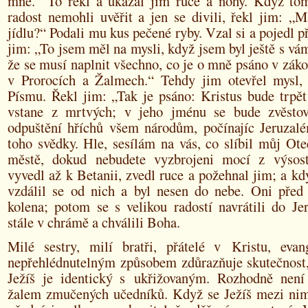
mně.“ To řekl a ukázal jim ruce a nohy. Když t
radost nemohli uvěřit a jen se divili, řekl jim: „
jídlu?“ Podali mu kus pečené ryby. Vzal si a pojedl p
jim: „To jsem měl na mysli, když jsem byl ještě s vám
že se musí naplnit všechno, co je o mně psáno v zák
v Prorocích a Žalmech.“ Tehdy jim otevřel mysl,
Písmu. Řekl jim: „Tak je psáno: Kristus bude trpět
vstane z mrtvých; v jeho jménu se bude zvěstov
odpuštění hříchů všem národům, počínajíc Jeruzal
toho svědky. Hle, sesílám na vás, co slíbil můj Ote
městě, dokud nebudete vyzbrojeni mocí z výsost
vyvedl až k Betanii, zvedl ruce a požehnal jim; a kd
vzdálil se od nich a byl nesen do nebe. Oni před
kolena; potom se s velikou radostí navrátili do Je
stále v chrámě a chválili Boha.
Milé sestry, milí bratři, přátelé v Kristu, evan
nepřehlédnutelným způsobem zdůrazňuje skutečnost,
Ježíš je identický s ukřižovaným. Rozhodně není
žalem zmučených učedníků. Když se Ježíš mezi nimi