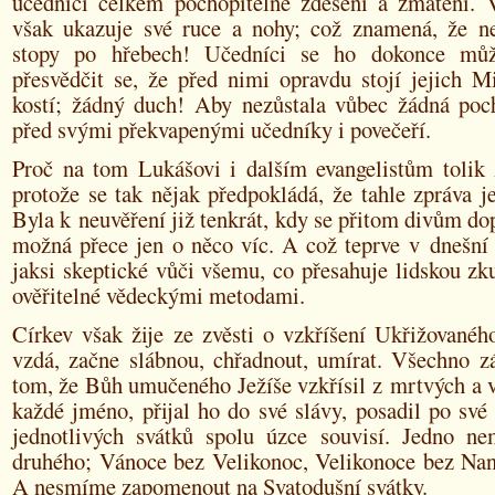
učedníci celkem pochopitelně zděšení a zmatení. 
však ukazuje své ruce a nohy; což znamená, že ne
stopy po hřebech! Učedníci se ho dokonce můž
přesvědčit se, že před nimi opravdu stojí jejich M
kostí; žádný duch! Aby nezůstala vůbec žádná poch
před svými překvapenými učedníky i povečeří.
Proč na tom Lukášovi i dalším evangelistům tolik 
protože se tak nějak předpokládá, že tahle zpráva j
Byla k neuvěření již tenkrát, kdy se přitom divům do
možná přece jen o něco víc. A což teprve v dnešní
jaksi skeptické vůči všemu, co přesahuje lidskou zk
ověřitelné vědeckými metodami.
Církev však žije ze zvěsti o vzkříšení Ukřižovanéh
vzdá, začne slábnou, chřadnout, umírat. Všechno zá
tom, že Bůh umučeného Ježíše vzkřísil z mrtvých a 
každé jméno, přijal ho do své slávy, posadil po své 
jednotlivých svátků spolu úzce souvisí. Jedno n
druhého; Vánoce bez Velikonoc, Velikonoce bez Nan
A nesmíme zapomenout na Svatodušní svátky.