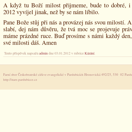
A když tu Boží milost přijmeme, bude to dobré, i
2012 vyvíjel jinak, než by se nám líbilo.
Pane Bože stůj při nás a provázej nás svou milostí.
slabí, dej nám důvěru, že tvá moc se projevuje prá
máme prázdné ruce. Buď prosíme s námi každý den,
své milosti dáš. Amen
Tento příspěvek napsal/a
admin
dne 03.01.2012 v rubrice
Kázání
.
Farní sbor Českobratrské církve evangelické v Pardubicích Hronovická 492/25, 530 02 Pardu
http://stare.pardubicce.cz