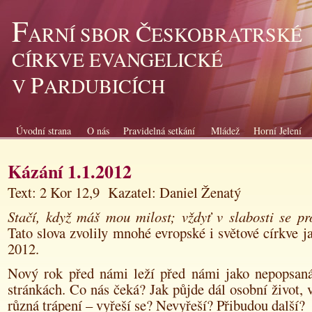
F
Č
ARNÍ SBOR
ESKOBRATRSKÉ
CÍRKVE EVANGELICKÉ
P
V
ARDUBICÍCH
Úvodní strana
O nás
Pravidelná setkání
Mládež
Horní Jelení
Kázání 1.1.2012
Text: 2 Kor 12,9 Kazatel: Daniel Ženatý
Stačí, když máš mou milost; vždyť v slabosti se pr
Tato slova zvolily mnohé evropské i světové
církve j
2012.
Nový rok před námi leží před námi jako nepopsan
stránkách. Co nás čeká? Jak půjde dál osobní život,
různá trápení – vyřeší se? Nevyřeší? Přibudou další?