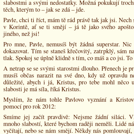
slabostmi a svými nedostatky. Možná pokukují troch
těch, kterým to – jak se zdá – jde.
Pavle, chci ti říct, mám tě rád právě tak jak jsi. Nech
v Korintě, ať se ti smějí – já tě jako svého apošt
jiného, než jsi!
Pro mne, Pavle, nemusíš být žádná superstar. Ni
dokazovat. Tím se staneš křečovitý, zatrpklý, sám n
tlak. Spokoj se úplně klidně s tím, co máš a co jsi. To 
A netrap se se svými starostmi dlouho. Přenech je p
musíš občas narazit na své dno, kdy už opravdu n
důležité, abych i já, Kristus, pro tebe mohl něco 
slabosti je má síla, říká Kristus.
Myslím, že nám tohle Pavlovo vyznání a Kristo
pomocí pro rok 2012:
Smíme jej začít pravdivě: Nejsme žádní siláci. 
mnoho slabostí, které bychom raději neměli. Lidé n
vyčítají, nebo se nám smějí. Někdy nás pomlouvají,