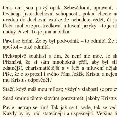
Oni, oni jsou pravý opak. Sebevědomí, upravení, sk
Ovládají jisté duchovní schopnosti, pokud chcete n
uvedou do duchovní extáze že nebudete vědět, čí js
třeba mohou zprostředkovat mluvení jazyky – to je n
nudný Pavel. To je jiná nabídka.
Pavel se brání. Že by byl podvodník – to odmítá. Že 
apoštol – také odmítá.
Překvapivě souhlasí s tím, že není nic moc. Je sk
Přiznává, že si sám mnohokrát přál, aby byl siln
zdatnější, charismatičtější a v řeči a mluvení nějak 
Píše, že o to prosil i svého Pána Ježíše Krista, a nej
mu Kristus odpověděl?
Stačí, když máš mou milost; vždyť v slabosti se proje
Snad smíme těmto slovům porozumět, jakoby Kristus 
Pavle, netrap se tím! Tak jak se ti vede, tak se vede
Každý by byl rád statečnější a úspěšnější. Většina l