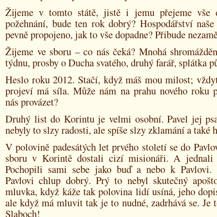
Žijeme v tomto státě, jistě i jemu přejeme vše
požehnání, bude ten rok dobrý? Hospodářství naše 
pevně propojeno, jak to vše dopadne? Přibude nezam
Žijeme ve sboru – co nás čeká? Mnohá shromáždění
týdnu, prosby o Ducha svatého, druhý farář, splátka
Heslo roku 2012. Stačí, když máš mou milost; vždyť
projeví má síla. Může nám na prahu nového roku
nás provázet?
Druhý list do Korintu je velmi osobní. Pavel jej ps
nebyly to slzy radosti, ale spíše slzy zklamání a také 
V polovině padesátých let prvého století se do Pavl
sboru v Korintě dostali cizí misionáři. A jednali 
Pochopili sami sebe jako buď a nebo k Pavlovi.
Pavlovi chlup dobrý. Prý to nebyl skutečný apošto
mluvka, když káže tak polovina lidí usíná, jeho dopi
ale když má mluvit tak je to nudné, zadrhává se. Je t
Slaboch!