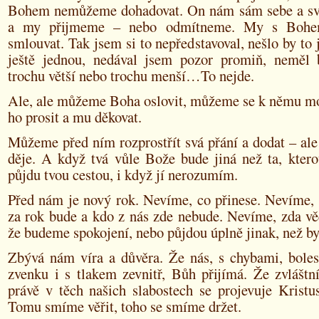
Bohem nemůžeme dohadovat. On nám sám sebe a své
a my přijmeme – nebo odmítneme. My s Boh
smlouvat. Tak jsem si to nepředstavoval, nešlo by to j
ještě jednou, nedával jsem pozor promiň, neměl 
trochu větší nebo trochu menší…To nejde.
Ale, ale můžeme Boha oslovit, můžeme se k němu m
ho prosit a mu děkovat.
Můžeme před ním rozprostřít svá přání a dodat – ale 
děje. A když tvá vůle Bože bude jiná než ta, kterou
půjdu tvou cestou, i když jí nerozumím.
Před nám je nový rok. Nevíme, co přinese. Nevíme, 
za rok bude a kdo z nás zde nebude. Nevíme, zda vě
že budeme spokojení, nebo půjdou úplně jinak, než b
Zbývá nám víra a důvěra. Že nás, s chybami, boles
zvenku i s tlakem zevnitř, Bůh přijímá. Že zvlášt
právě v těch našich slabostech se projevuje Kristu
Tomu smíme věřit, toho se smíme držet.