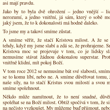
asi mají pravdu.
Jako by to byla dvě ohrožení – jedno vnější – li
nerozumí, a jedno vnitřní, já sám, který o sobě m
jaký jsem, že to k dokonalosti má hodně daleko.
To jsme my a takoví smíme zůstat.
A smíme věřit, že stačí Kristova milost. A že se 
tehdy, když my jsme slabí a zdá se, že prohrajeme. S
Kristova moc se projevuje v tom, co je lidsky sl
nemusíme stávat žádnou dokonalou superstar. Pr
vnitřně klidní, mít pokoj Boží.
V tom roce 2012 se nemusíme bát své slabosti, smíme 
se to komu líbí, nebo ne. A smíme důvěřovat tomu, 
naše síly, na to stačí Kristus svou milostí a svou 
smíme spolehnout.
Někdo může namítnout, že to není snadné, důvě
spoléhat se na Boží milost. Obtíž spočívá v tom, že 
na nečisto vyzkoušet. My můžeme buď přijmout, nebo