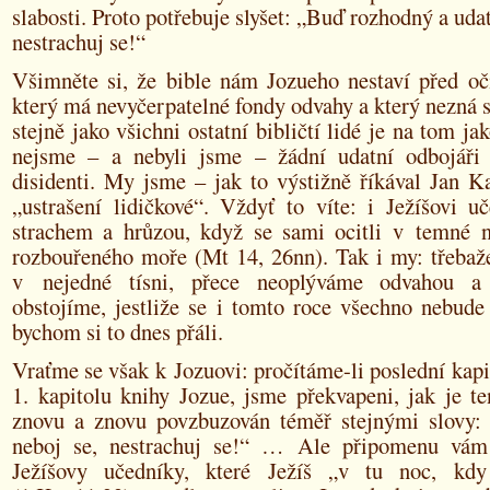
slabosti. Proto potřebuje slyšet: „Buď rozhodný a udat
nestrachuj se!“
Všimněte si, že bible nám Jozueho nestaví před oči
který má nevyčerpatelné fondy odvahy a který nezná s
stejně jako všichni ostatní bibličtí lidé je na tom j
nejsme – a nebyli jsme – žádní udatní odbojáři
disidenti. My jsme – jak to výstižně říkával Jan Ka
„ustrašení lidičkové“. Vždyť to víte: i Ježíšovi uč
strachem a hrůzou, když se sami ocitli v temné n
rozbouřeného moře (Mt 14, 26nn). Tak i my: třebaže
v nejedné tísni, přece neoplýváme odvahou a
obstojíme, jestliže se i tomto roce všechno nebude 
bychom si to dnes přáli.
Vraťme se však k Jozuovi: pročítáme-li poslední kapi
1. kapitolu knihy Jozue, jsme překvapeni, jak je t
znovu a znovu povzbuzován téměř stejnými slovy:
neboj se, nestrachuj se!“ … Ale připomenu vám 
Ježíšovy učedníky, které Ježíš „v tu noc, kdy