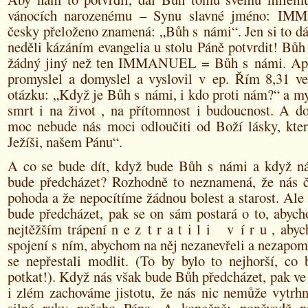
vánocích narozenému – Synu slavné jméno: I
česky přeloženo znamená: „Bůh s námi“. Jen si to d
neděli kázáním evangelia u stolu Páně potvrdit! Bů
žádný jiný než ten IMMANUEL = Bůh s námi. Apoš
promyslel a domyslel a vyslovil v ep. Řím 8,31 ve
otázku: „Když je Bůh s námi, i kdo proti nám?“ a my
smrt i na život , na přítomnost i budoucnost. A d
moc nebude nás moci odloučiti od Boží lásky, kter
Ježíši, našem Pánu“.
A co se bude dít, když bude Bůh s námi a když ná
bude předcházet? Rozhodně to neznamená, že nás 
pohoda a že nepocítíme žádnou bolest a starost. Al
bude předcházet, pak se on sám postará o to, abyc
nejtěžším trápení n e z t r a t i l i v í r u , abyc
spojení s ním, abychom na něj nezanevřeli a nezapo
se nepřestali modlit. (To by bylo to nejhorší, co
potkat!). Když nás však bude Bůh předcházet, pak v
i zlém zachováme jistotu, že nás nic nemůže vytrhn