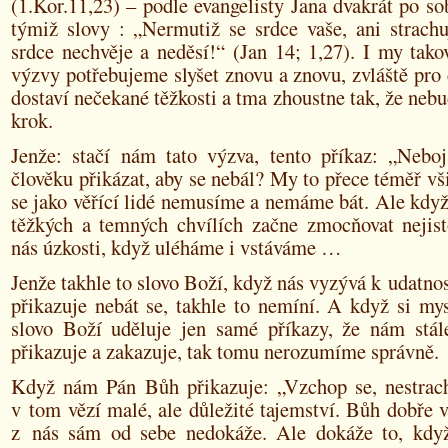
(1.Kor.11,23) – podle evangelisty Jana dvakrát po s
týmiž slovy : „Nermutiž se srdce vaše, ani strachu
srdce nechvěje a neděsí!“ (Jan 14; 1,27). I my tak
výzvy potřebujeme slyšet znovu a znovu, zvláště pro 
dostaví nečekané těžkosti a tma zhoustne tak, že neb
krok.
Jenže: stačí nám tato výzva, tento příkaz: „Neboj
člověku přikázat, aby se nebál? My to přece téměř vš
se jako věřící lidé nemusíme a nemáme bát. Ale když
těžkých a temných chvílích začne zmocňovat nejisto
nás úzkosti, když uléháme i vstáváme …
Jenže takhle to slovo Boží, když nás vyzývá k udatno
přikazuje nebát se, takhle to nemíní. A když si my
slovo Boží uděluje jen samé příkazy, že nám stá
přikazuje a zakazuje, tak tomu nerozumíme správně.
Když nám Pán Bůh přikazuje: „Vzchop se, nestrach
v tom vězí malé, ale důležité tajemství. Bůh dobře v
z nás sám od sebe nedokáže. Ale dokáže to, kdy