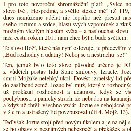
I pro toto novoroční shromáždění platí: „Svíce
slovo tvé , Hospodine, a světlo stezce mé“ (Ž 119,
dnes nemůžeme udělat nic lepšího než přestat nas
svého rozumu a srdce, hlasu svých vzpomínek a zkuš
možným vlezlým hlasům světa – a naslouchat slovu 
naši cestu rokem 2011 nám chce být a bude světlem.
To slovo Boží, které nás nyní oslovuje, je především v
„Buď rozhodný a udatný! Neboj se a nestrachuj se!“
Ten, jemuž bylo toto slovo původně určeno je J
z vůdčích postav lidu Staré smlouvy, Izraele. Joz
smrti Mojžíše nelehký úkol: Dovést izraelský lid př
do zaslíbené země. Jozue byl muž, který v rozhodný
už prokázal rozhodnost a udatnost. Když se vš
pochybnosti a panický strach, že nebudou na kananejs
a když už chtěli všechno vzdát, Jozue se nebojácně pos
v š e m a ustrašený lid povzbuzoval (čti 4. Mojž. 13).
Teď však Jozue stojí před novým úkolem a je na něj
se ho obavy z neznámých nebezpečí a překážek a ob