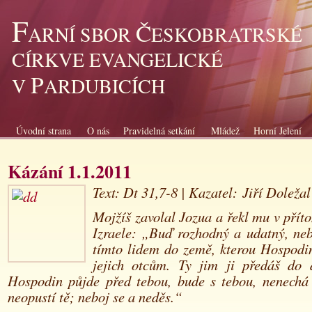
F
Č
ARNÍ SBOR
ESKOBRATRSKÉ
CÍRKVE EVANGELICKÉ
P
V
ARDUBICÍCH
Úvodní strana
O nás
Pravidelná setkání
Mládež
Horní Jelení
Kázání 1.1.2011
Text: Dt 31,7-8 | Kazatel: Jiří Doležal
Mojžíš zavolal Jozua a řekl mu v přít
Izraele: „Buď rozhodný a udatný, neb
tímto lidem do země, kterou Hospodin
jejich otcům. Ty jim ji předáš do 
Hospodin půjde před tebou, bude s tebou, nenechá 
neopustí tě; neboj se a neděs.“