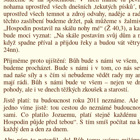
nohama uprostřed všech dnešních ,tekutých písků´, t
uprostřed všech temnot a zdroj odvahy, naděje a ra
těchto zaslíbení budeme držet, pak můžeme s žalmis
„Hospodin postavil na skálu nohy mé“ (Ž 40,3), a k
bude moci vyznat: „Na skále postavím svůj dům a n
když spadne příval a přijdou řeky a budou vát větr
24nn).
Přijměme proto ujištění: Bůh bude s námi ve všem, 
budeme procházet. Bude s námi i v tom, co nás se
nad naše síly a s čím si nebudeme vědět rady my ani
mají rádi. Bůh s námi bude ve všem – nejen ve dn
pohody, ale i ve dnech těžkých zkoušek a starostí.
Jistě platí: tu budoucnost roku 2011 neznáme. Ale
jedno víme jistě: tou cestou do neznámé budoucno
sami. Co platilo Jozuemu, platí stejně každému
Hospodin půjde před tebou“. S tím smíš počítat na 
každý den a den za dnem.
Aby nám to potvrdil, dal Bůh tomu svému milému