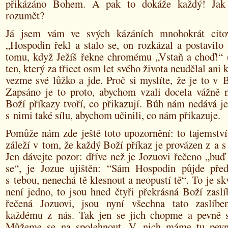
přikázáno Bohem. A pak to dokáže každý! Ja
rozumět?
Já jsem vám ve svých kázáních mnohokrát cito
„Hospodin řekl a stalo se, on rozkázal a postavilo 
tomu, když Ježíš řekne chromému „Vstaň a choď!“ (
ten, který za třicet osm let svého života neudělal ani 
vezme své lůžko a jde. Proč si myslíte, že je to v 
Zapsáno je to proto, abychom vzali docela vážně 
Boží příkazy tvoří, co přikazují. Bůh nám nedává je
s nimi také sílu, abychom učinili, co nám přikazuje.
Pomůže nám zde ještě toto upozornění: to tajemství
záleží v tom, že každý Boží příkaz je provázen z a s l
Jen dávejte pozor: dříve než je Jozuovi řečeno „buď
se“, je Jozue ujištěn: “Sám Hospodin půjde pře
s tebou, nenechá tě klesnout a neopustí tě“. To je skv
není jedno, to jsou hned čtyři překrásná Boží zasl
řečená Jozuovi, jsou nyní všechna tato zaslíbe
každému z nás. Tak jen se jich chopme a pevně 
Můžeme se na spolehnout. V nich máme tu pev