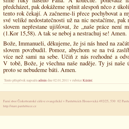
silné ruky našeho Pána. A konečně: poněvadž 
předcházet, pak dokážeme splnit alespoň něco z úkolů
tento rok čekají. A začneme-li přece pochybovat a mys
své veliké nedostatečnosti už na nic nestačíme, pa
slovem nepřestane ujišťovat, že „naše práce není 
(1.Kor 15,58). A tak se neboj a nestrachuj se! Amen.
Bože, Immanueli, děkujeme, že jsi nás hned na začá
slovem povzbudil. Pomoz, abychom se na tvá zaslíb
více než sami na sebe. Učiň z nás rozhodné a odvá
V tobě, Bože, je všechna naše naděje. Ty jsi naše út
proto se nebudeme báti. Amen.
Tento příspěvek napsal/a
admin
dne 02.01.2011 v rubrice
Kázání
.
Farní sbor Českobratrské církve evangelické v Pardubicích Hronovická 492/25, 530 02 Pardu
http://stare.pardubicce.cz