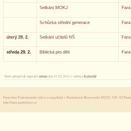
Setkání MOKJ
Fara
Schůzka střední generace
Fara
úterý 28. 2.
Setkání učitelů NŠ
Fara
středa 29. 2.
Biblická pro děti
Fara
Tento příspěvek napsal/a
admin
dne 01.02.2012 v rubrice
Kalendář
.
Farní sbor Českobratrské církve evangelické v Pardubicích Hronovická 492/25, 530 02 Pardu
http://stare.pardubicce.cz