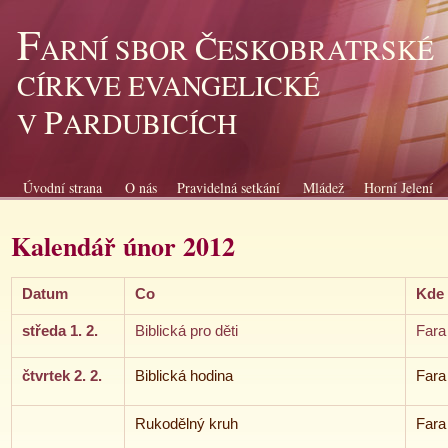
F
Č
ARNÍ SBOR
ESKOBRATRSKÉ
CÍRKVE EVANGELICKÉ
P
V
ARDUBICÍCH
Úvodní strana
O nás
Pravidelná setkání
Mládež
Horní Jelení
Kalendář únor 2012
Datum
Co
Kde
středa 1. 2.
Biblická pro děti
Fara
čtvrtek 2. 2.
Biblická hodina
Fara
Rukodělný kruh
Fara