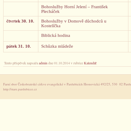
Bohoslužby Horní Jelení – František
Plecháček
čtvrtek 30. 10.
Bohoslužby v Domově důchodců u
Kostelíčka
Biblická hodina
pátek 31. 10.
Schůzka mládeže
Tento příspěvek napsal/a
admin
dne 01.10.2014 v rubrice
Kalendář
.
Farní sbor Českobratrské církve evangelické v Pardubicích Hronovická 492/25, 530 02 Pardu
http://stare.pardubicce.cz