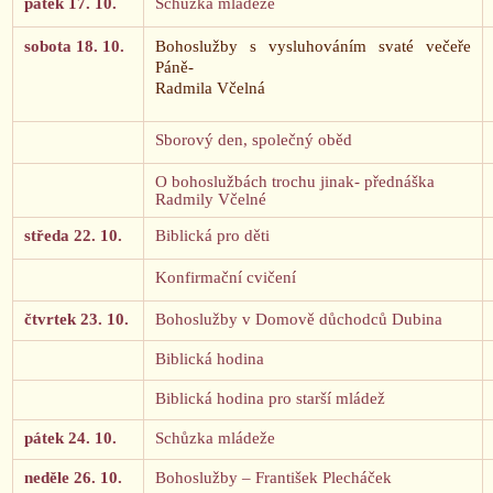
pátek 17. 10.
Schůzka mládeže
sobota 18. 10.
Bohoslužby s vysluhováním svaté večeře
Páně-
Radmila Včelná
Sborový den, společný oběd
O bohoslužbách trochu jinak- přednáška
Radmily Včelné
středa 22. 10.
Biblická pro děti
Konfirmační cvičení
čtvrtek 23. 10.
Bohoslužby v Domově důchodců Dubina
Biblická hodina
Biblická hodina pro starší mládež
pátek 24. 10.
Schůzka mládeže
neděle 26. 10.
Bohoslužby – František Plecháček