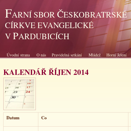
F
Č
ARNÍ SBOR
ESKOBRATRSKÉ
CÍRKVE EVANGELICKÉ
P
V
ARDUBICÍCH
Úvodní strana
O nás
Pravidelná setkání
Mládež
Horní Jelení
KALENDÁŘ ŘÍJEN 2014
Datum
Co