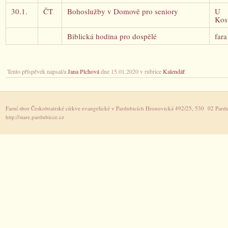
30.1.
ČT
Bohoslužby v Domově pro seniory
U
Kos
Biblická hodina pro dospělé
fara
Tento příspěvek napsal/a
Jana Plchová
dne 15.01.2020 v rubrice
Kalendář
.
Farní sbor Českobratrské církve evangelické v Pardubicích Hronovická 492/25, 530 02 Pardu
http://stare.pardubicce.cz