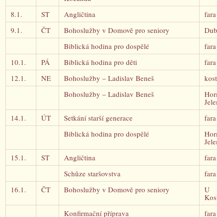
8.1.
ST
Angličtina
fara
9.1.
ČT
Bohoslužby v Domově pro seniory
Dub
Biblická hodina pro dospělé
fara
10.1.
PÁ
Biblická hodina pro děti
fara
12.1.
NE
Bohoslužby – Ladislav Beneš
kost
Bohoslužby – Ladislav Beneš
Hor
Jele
14.1.
ÚT
Setkání starší generace
fara
Biblická hodina pro dospělé
Hor
Jele
15.1.
ST
Angličtina
fara
Schůze staršovstva
fara
16.1.
ČT
Bohoslužby v Domově pro seniory
U
Kos
Konfirmační příprava
fara