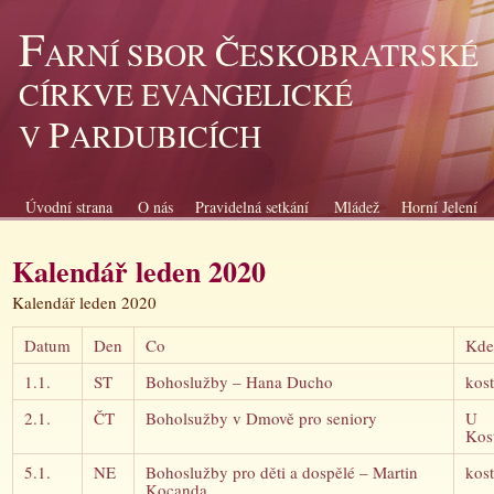
F
Č
ARNÍ SBOR
ESKOBRATRSKÉ
CÍRKVE EVANGELICKÉ
P
V
ARDUBICÍCH
Úvodní strana
O nás
Pravidelná setkání
Mládež
Horní Jelení
Kalendář leden 2020
Kalendář leden 2020
Datum
Den
Co
Kde
1.1.
ST
Bohoslužby – Hana Ducho
kost
2.1.
ČT
Boholsužby v Dmově pro seniory
U
Kos
5.1.
NE
Bohoslužby pro děti a dospělé – Martin
kost
Kocanda