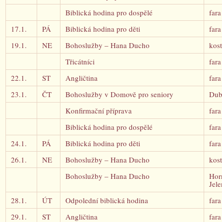
Biblická hodina pro dospělé
fara
17.1.
PÁ
Biblická hodina pro děti
fara
19.1.
NE
Bohoslužby – Hana Ducho
kost
Třicátníci
fara
22.1.
ST
Angličtina
fara
23.1.
ČT
Bohoslužby v Domově pro seniory
Dub
Konfirmační příprava
fara
Biblická hodina pro dospělé
fara
24.1.
PÁ
Biblická hodina pro děti
fara
26.1.
NE
Bohoslužby – Hana Ducho
kost
Bohoslužby – Hana Ducho
Hor
Jele
28.1.
ÚT
Odpolední biblická hodina
fara
29.1.
ST
Angličtina
fara