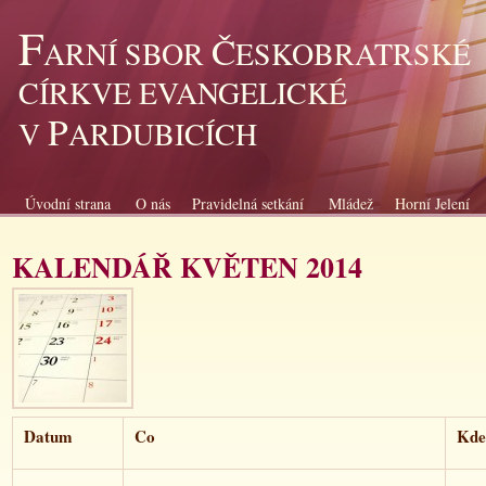
F
Č
ARNÍ SBOR
ESKOBRATRSKÉ
CÍRKVE EVANGELICKÉ
P
V
ARDUBICÍCH
Úvodní strana
O nás
Pravidelná setkání
Mládež
Horní Jelení
KALENDÁŘ KVĚTEN 2014
Datum
Co
Kde