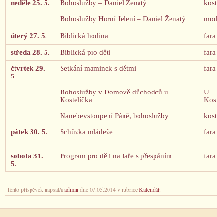
neděle 25. 5.
Bohoslužby
–
Daniel Ženatý
kost
Bohoslužby Horní Jelení – Daniel Ženatý
mod
úterý 27. 5.
Biblická hodina
fara
středa 28. 5.
Biblická pro děti
fara
čtvrtek 29.
Setkání maminek s dětmi
fara
5.
Bohoslužby v Domově důchodců u
U
Kostelíčka
Kost
Nanebevstoupení Páně, bohoslužby
kost
pátek 30. 5.
Schůzka mládeže
fara
sobota 31.
Program pro děti na faře s přespáním
fara
5.
Tento příspěvek napsal/a
admin
dne 07.05.2014 v rubrice
Kalendář
.