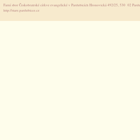
Farní sbor Českobratrské církve evangelické v Pardubicích Hronovická 492/25, 530 02 Pardu
http://stare.pardubicce.cz