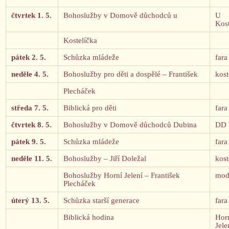
čtvrtek 1. 5.
Bohoslužby v Domově důchodců u
U
Kost
Kostelíčka
pátek 2. 5.
Schůzka mládeže
fara
neděle 4. 5.
Bohoslužby pro děti a dospělé – František
kost
Plecháček
středa 7. 5.
Biblická pro děti
fara
čtvrtek 8. 5.
Bohoslužby v Domově důchodců Dubina
DD 
pátek 9. 5.
Schůzka mládeže
fara
neděle 11. 5.
Bohoslužby – Jiří Doležal
kost
Bohoslužby Horní Jelení – František
mod
Plecháček
úterý 13. 5.
Schůzka starší generace
fara
Biblická hodina
Hor
Jele